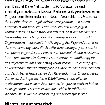
hatten linke Brexit-BefürworterInnen immer hingewiesen. So
zum Beispiel Dave Nellist, der TUSC-Vorsitzende und
ehemalige marxistische Labour-Parlamentsabgeordnete, einen
Tag vor dem Referendum im Neuen Deutschland:
„
Es besteht
die Gefahr, dass es – egal welche Seite gewinnt – zu einem
Anwachsen von Rassismus und rassistischen Übergriffen
kommen wird. Es sieht stark danach aus, dass der Mörder der
Labour-Abgeordneten Jo Cox Verbindungen zu extrem rechten
Organisationen unterhielt. Im Nachgang des Referendums ist es
darum notwendig, dass die ArbeiterInnenbewegung eine starke
Kampagne gegen die Tory-Partei, Kürzungspolitik und Rassismus
führt. Die Stimme der ‘kleinen Leute’ wurde im Wahlkampf für
das Referendum am Donnerstag kaum gehört. Gleichzeitig gab
es wachsende Unterstützung für die Exit-Seite. Viele WählerInnen
aus der Arbeiterklasse sehen das Referendum als Chance, gegen
Cameron, das kapitalistische Establishment und alles zu
protestieren, unter dem sie in den letzten Jahren gelitten haben:
niedrige Löhne, Prekarisierung, das Fehlen bezahlbaren
Wohnraums sowie die Aushöhlung der Daseinsfürsorge.“
Nichts ist automatisch