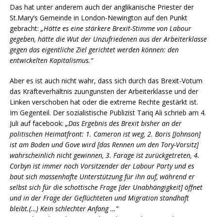
Das hat unter anderem auch der anglikanische Priester der
St.Mary’s Gemeinde in London-Newington auf den Punkt
gebracht:
„
Hätte es eine stärkere Brexit-Stimme von Labour
gegeben, hätte die Wut der Unzufriedenen aus der Arbeiterklasse
gegen das eigentliche Ziel gerichtet werden können: den
entwickelten Kapitalismus.“
Aber es ist auch nicht wahr, dass sich durch das Brexit-Votum
das Kräfteverhältnis zuungunsten der Arbeiterklasse und der
Linken verschoben hat oder die extreme Rechte gestärkt ist.
Im Gegenteil. Der sozialistische Publizist Tariq Ali schrieb am 4.
Juli auf facebook:
„
Das Ergebnis des Brexit bisher an der
politischen Heimatfront: 1. Cameron ist weg, 2. Boris [Johnson]
ist am Boden und Gove wird [das Rennen um den Tory-Vorsitz]
wahrscheinlich nicht gewinnen, 3. Farage ist zurückgetreten, 4.
Corbyn ist immer noch Vorsitzender der Labour Party und es
baut sich massenhafte Unterstützung für ihn auf, während er
selbst sich für die schottische Frage [der Unabhängigkeit] öffnet
und in der Frage der Geflüchteten und Migration standhaft
bleibt.(…) Kein schlechter Anfang …“