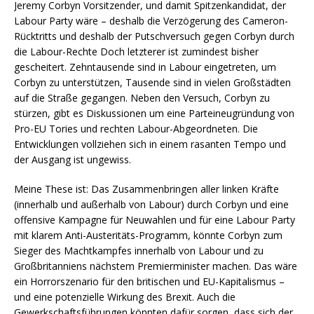
Jeremy Corbyn Vorsitzender, und damit Spitzenkandidat, der
Labour Party wäre – deshalb die Verzögerung des Cameron-
Rücktritts und deshalb der Putschversuch gegen Corbyn durch
die Labour-Rechte Doch letzterer ist zumindest bisher
gescheitert. Zehntausende sind in Labour eingetreten, um
Corbyn zu unterstützen, Tausende sind in vielen Großstädten
auf die Straße gegangen. Neben den Versuch, Corbyn zu
stürzen, gibt es Diskussionen um eine Parteineugründung von
Pro-EU Tories und rechten Labour-Abgeordneten. Die
Entwicklungen vollziehen sich in einem rasanten Tempo und
der Ausgang ist ungewiss.
Meine These ist: Das Zusammenbringen aller linken Kräfte
(innerhalb und außerhalb von Labour) durch Corbyn und eine
offensive Kampagne für Neuwahlen und für eine Labour Party
mit klarem Anti-Austeritäts-Programm, könnte Corbyn zum
Sieger des Machtkampfes innerhalb von Labour und zu
Großbritanniens nächstem Premierminister machen. Das wäre
ein Horrorszenario für den britischen und EU-Kapitalismus –
und eine potenzielle Wirkung des Brexit. Auch die
Gewerkschaftsführungen könnten dafür sorgen, dass sich der