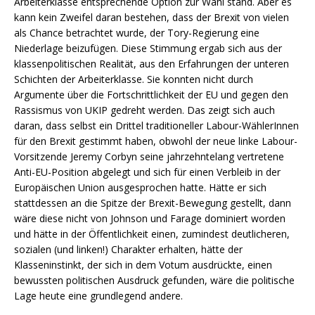
Arbeiterklasse entsprechende Option zur Wahl stand. Aber es
kann kein Zweifel daran bestehen, dass der Brexit von vielen
als Chance betrachtet wurde, der Tory-Regierung eine
Niederlage beizufügen. Diese Stimmung ergab sich aus der
klassenpolitischen Realität, aus den Erfahrungen der unteren
Schichten der Arbeiterklasse. Sie konnten nicht durch
Argumente über die Fortschrittlichkeit der EU und gegen den
Rassismus von UKIP gedreht werden. Das zeigt sich auch
daran, dass selbst ein Drittel traditioneller Labour-WählerInnen
für den Brexit gestimmt haben, obwohl der neue linke Labour-
Vorsitzende Jeremy Corbyn seine jahrzehntelang vertretene
Anti-EU-Position abgelegt und sich für einen Verbleib in der
Europäischen Union ausgesprochen hatte. Hätte er sich
stattdessen an die Spitze der Brexit-Bewegung gestellt, dann
wäre diese nicht von Johnson und Farage dominiert worden
und hätte in der Öffentlichkeit einen, zumindest deutlicheren,
sozialen (und linken!) Charakter erhalten, hätte der
Klasseninstinkt, der sich in dem Votum ausdrückte, einen
bewussten politischen Ausdruck gefunden, wäre die politische
Lage heute eine grundlegend andere.