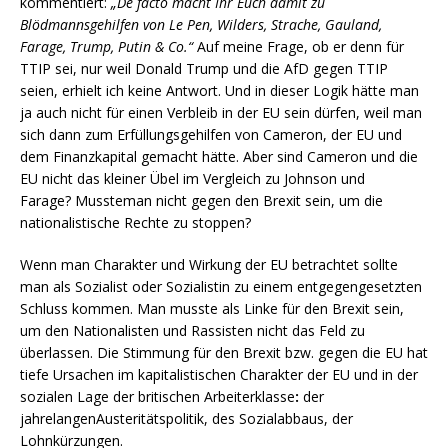
kommentiert:
„De facto macht Ihr Euch damit zu
Blödmannsgehilfen von Le Pen, Wilders, Strache, Gauland,
Farage, Trump, Putin & Co.“
Auf meine Frage, ob er denn für
TTIP sei, nur weil Donald Trump und die AfD gegen TTIP
seien, erhielt ich keine Antwort. Und in dieser Logik hätte man
ja auch nicht für einen Verbleib in der EU sein dürfen, weil man
sich dann zum Erfüllungsgehilfen von Cameron, der EU und
dem Finanzkapital gemacht hätte. Aber sind Cameron und die
EU nicht das kleiner Übel im Vergleich zu Johnson und
Farage? Mussteman nicht gegen den Brexit sein, um die
nationalistische Rechte zu stoppen?
Wenn man Charakter und Wirkung der EU betrachtet sollte
man als Sozialist oder Sozialistin zu einem entgegengesetzten
Schluss kommen. Man musste als Linke für den Brexit sein,
um den Nationalisten und Rassisten nicht das Feld zu
überlassen. Die Stimmung für den Brexit bzw. gegen die EU hat
tiefe Ursachen im kapitalistischen Charakter der EU und in der
sozialen Lage der britischen Arbeiterklasse
:
der
jahrelangenAusteritätspolitik, des Sozialabbaus, der
Lohnkürzungen.