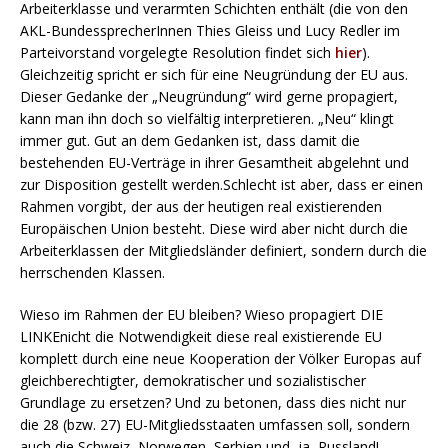
Arbeiterklasse und verarmten Schichten enthält (die von den
AKL-BundessprecherInnen Thies Gleiss und Lucy Redler im
Parteivorstand vorgelegte Resolution findet sich
hier
).
Gleichzeitig spricht er sich für eine Neugründung der EU aus.
Dieser Gedanke der „Neugründung“ wird gerne propagiert,
kann man ihn doch so vielfältig interpretieren. „Neu“ klingt
immer gut. Gut an dem Gedanken ist, dass damit die
bestehenden EU-Verträge in ihrer Gesamtheit abgelehnt und
zur Disposition gestellt werden.Schlecht ist aber, dass er einen
Rahmen vorgibt, der aus der heutigen real existierenden
Europäischen Union besteht. Diese wird aber nicht durch die
Arbeiterklassen der Mitgliedsländer definiert, sondern durch die
herrschenden Klassen.
Wieso im Rahmen der EU bleiben? Wieso propagiert DIE
LINKEnicht die Notwendigkeit diese real existierende EU
komplett durch eine neue Kooperation der Völker Europas auf
gleichberechtigter, demokratischer und sozialistischer
Grundlage zu ersetzen? Und zu betonen, dass dies nicht nur
die 28 (bzw. 27) EU-Mitgliedsstaaten umfassen soll, sondern
auch die Schweiz, Norwegen, Serbien und, ja, Russland!