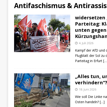
[ 3. August 2026 ]
Klassenkampf aktuell
B
Antifaschismus & Antirassi
[ 6. August 2026 ]
Enorme Solidarität für Be
widersetzen
Parteitag: K
unten gegen 
Kürzungsha
4. Juli 2026
Kampf der AfD und der
Flugblatt der Sol zu
Parteitag in Erfurt
[…
„Alles tun, u
verhindern“
18. Juni 2026
Wie soll Die Linke 
Osten handeln?
[…]