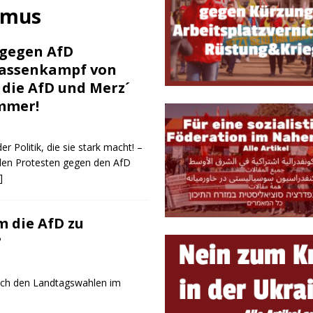
ETRIEB, GEWERKSCHAFTEN & ARBEITSKÄMPFE
smus
triebsrat Martin Löber
BETRIEB, GEWERKSCHAFTEN & ARBEITSKÄMPFE
 gegen AfD
lassenkampf von
die AfD und Merz´
mmer!
 Politik, die sie stark macht! –
 den Protesten gegen den AfD
]
m die AfD zu
?
nach den Landtagswahlen im