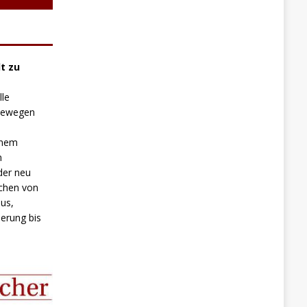
t zu
lle
 bewegen
inem
n
der neu
chen von
us,
erung bis
.