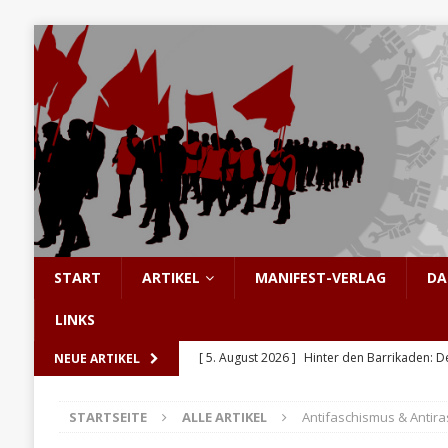
START
ARTIKEL
MANIFEST-VERLAG
DA
LINKS
[ 5. August 2026 ]
Hinter den Barrikaden: D
NEUE ARTIKEL
[ 5. August 2026 ]
Sozialismus: Keine Utopi
STARTSEITE
ALLE ARTIKEL
Antifaschismus & Antir
[ 4. August 2026 ]
Pistorius in Höchstform