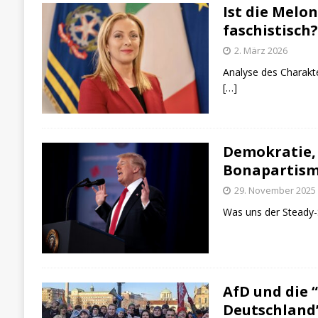
Ist die Melo
faschistisch?
2. März 2026
Analyse des Charakte
[…]
Demokratie,
Bonapartism
29. November 2025
Was uns der Steady-
AfD und die 
Deutschland”