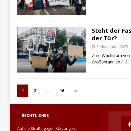
Steht der Fa
der Tür?
3. November 2025
Zum Wachstum von r
Großbritannien
[…]
1
2
…
16
»
RECHTLICHES
Auf die Straße gegen Kürzungen,