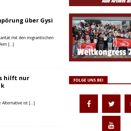
mpörung über Gysi
darität mit den migrantischen
inken
[…]
 hilft nur
FOLGE UNS BEI
ik
Alternative ist
[…]