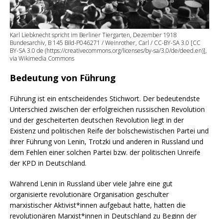
Karl Liebknecht spricht im Berliner Tiergarten, Dezember 1918
Bundesarchiv, B 145 Bild-P046271 / Weinrother, Carl / CC-BY-SA 3.0 [CC
BY-SA 3.0 de (https://creativecommons.org/licenses/by-sa/3.0/de/deed.en)],
via Wikimedia Commons
Bedeutung von Führung
Führung ist ein entscheidendes Stichwort. Der bedeutendste
Unterschied zwischen der erfolgreichen russischen Revolution
und der gescheiterten deutschen Revolution liegt in der
Existenz und politischen Reife der bolschewistischen Partei und
ihrer Führung von Lenin, Trotzki und anderen in Russland und
dem Fehlen einer solchen Partei bzw. der politischen Unreife
der KPD in Deutschland.
Während Lenin in Russland über viele Jahre eine gut
organisierte revolutionäre Organisation geschulter
marxistischer Aktivist*innen aufgebaut hatte, hatten die
revolutionären Marxist*innen in Deutschland zu Beginn der