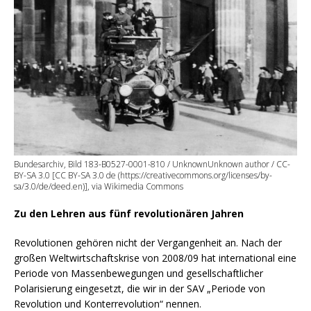
Bundesarchiv, Bild 183-B0527-0001-810 / UnknownUnknown author / CC-
BY-SA 3.0 [CC BY-SA 3.0 de (https://creativecommons.org/licenses/by-
sa/3.0/de/deed.en)], via Wikimedia Commons
Zu den Lehren aus fünf revolutionären Jahren
Revolutionen gehören nicht der Vergangenheit an. Nach der
großen Weltwirtschaftskrise von 2008/09 hat international eine
Periode von Massenbewegungen und gesellschaftlicher
Polarisierung eingesetzt, die wir in der SAV „Periode von
Revolution und Konterrevolution“ nennen.