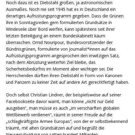
Noch dazu ist es Diebstahl großen, ja astronomischen
Ausmaßes. Noch nie seit 1945 hat es in Deutschland ein
derartiges Aufrüstungsprogramm gegeben. Dass die Grünen
ihre in Sonntagsreden gern formulierten Grundsätze in
Windeseile über Bord werfen, kann spätestens seit ihrer
letzten Beteiligung an einem Bundeskabinett kaum
überraschen. Omid Nouripour, Bundesvorsitzender der
Bündnisgrünen, formulierte von Journalist*innen auf das
Aufrüstungsprogramm angesprochen den irrwitzigen Satz,
nach dem Abrüstung weiterhin Ziel bleibe, das
Sicherheitsbedürfnis im Moment aber wichtiger sei. Die
Herrschenden dürften ihren Diebstahl in Form von Kanonen
und Panzern zu keiner Zeit auf andere Art gerechtfertigt haben.
Doch selbst Christian Lindner, der beispielsweise auf seiner
Facebookseite davor warnt, man könne „nicht nur Geld
ausgeben“, man müsse es auch „im verschärften globalen
Wettbewerb verdienen“, räumt in seiner Freude auf die
„schlagkräftigste Armee Europas“, von der er selbstbekennend
träumt, mit alten Grundsätzen auf und begrüßt die
Neuverschuldung von satten hundert Milliarden.