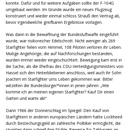
konnte. Dafür und für weitere Aufgaben sollte der F-104G
umgebaut werden. Im Grunde wurde ein neues Flugzeug
konstruiert und wieder einmal schloss Strauß den Vertrag ab,
bevor irgendwelche greifbaren Ergebnisse vorlagen.
Was dann in die Bewaffnung der Bundesluftwaffe eingeführt
wurde, war risikoreicher Edelschrott. Nicht weniger als 269
Starfighter fielen vom Himmel, 108 Piloten verloren ihr Leben.
Mutige Angehörige, die auf Nachforschungen bestanden,
wurden immer wieder eingeschüchtert. Bewegung kam erst in
die Sache, als die Ehefrau des CDU-Verteidigungsministers von
Hassel sich den Hinterbliebenen anschloss, weil auch ihr Sohn
Joachim im Starfighter ums Leben gekommen war. Bitter
witzelten die Bundesbürger*innen in jenen Jahren: „Wie
komme ich an meinen eigenen Starfighter? Kauf Dir einen
Garten und warte ab!“
Dann 1966 der Donnerschlag im Spiegel: Den Kauf von
Starfightern in anderen europäischen Ländern hatte Lockheed
durch Bestechungsgeld an zahlreiche Politiker ermöglicht, die
räumten dann schnell ihre Stühle. Beweise für Zahlungen an