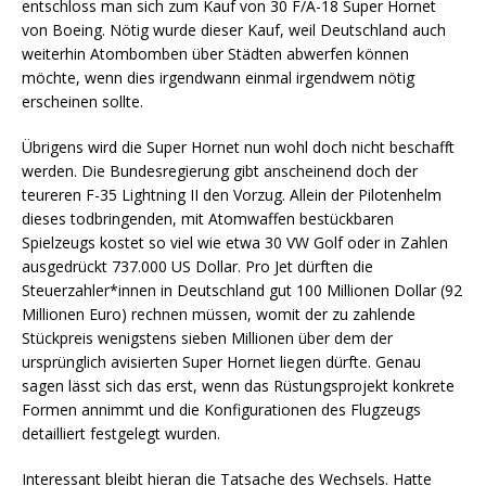
entschloss man sich zum Kauf von 30 F/A-18 Super Hornet
von Boeing. Nötig wurde dieser Kauf, weil Deutschland auch
weiterhin Atombomben über Städten abwerfen können
möchte, wenn dies irgendwann einmal irgendwem nötig
erscheinen sollte.
Übrigens wird die Super Hornet nun wohl doch nicht beschafft
werden. Die Bundesregierung gibt anscheinend doch der
teureren F-35 Lightning II den Vorzug. Allein der Pilotenhelm
dieses todbringenden, mit Atomwaffen bestückbaren
Spielzeugs kostet so viel wie etwa 30 VW Golf oder in Zahlen
ausgedrückt 737.000 US Dollar. Pro Jet dürften die
Steuerzahler*innen in Deutschland gut 100 Millionen Dollar (92
Millionen Euro) rechnen müssen, womit der zu zahlende
Stückpreis wenigstens sieben Millionen über dem der
ursprünglich avisierten Super Hornet liegen dürfte. Genau
sagen lässt sich das erst, wenn das Rüstungsprojekt konkrete
Formen annimmt und die Konfigurationen des Flugzeugs
detailliert festgelegt wurden.
Interessant bleibt hieran die Tatsache des Wechsels. Hatte