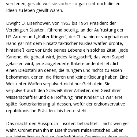
verdienen, gerade weil sie vorher so gar nicht nach diesen
Ideen zu leben gewillt waren.
Dwight D. Eisenhower, von 1953 bis 1961 Präsident der
Vereinigten Staaten, führend beteiligt an der Aufrüstung der
US-Armee und „Kalter Krieger“, der China hinter vorgehaltener
Hand gar mit dem Einsatz taktischer Nuklearwaffen drohte,
hinterließ kurz vor Ende seines Lebens ein solches Zitat: „Jede
Kanone, die gebaut wird, jedes Kriegsschiff, das vom Stapel
gelassen wird, jede abgefeuerte Rakete bedeutet letztlich
einen Diebstahl an denen, die hungern und nichts zu essen
bekommen, denen, die frieren und keine Kleidung haben. Eine
Welt unter Waffen verpulvert nicht nur Geld allein. Sie
verpulvert auch den Schweiß ihrer Arbeiter, den Geist ihrer
Wissenschaftler und die Hoffnung ihrer Kinder.“ Es war eine
späte Konterkarierung all dessen, wofür der erzkonservative
republikanische Präsident bis heute steht.
Das macht den Ausspruch – isoliert betrachtet – nicht weniger
wahr. Ordnet man ihn in Eisenhowers militaristisches Leben
ein, hinterlässt er freilich Kopfschütteln. Beweist er doch auch