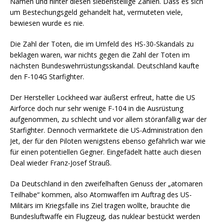
Namen und hinter diesen siebenstellige Zahlen. Dass es sich
um Bestechungsgeld gehandelt hat, vermuteten viele,
bewiesen wurde es nie.
Die Zahl der Toten, die im Umfeld des HS-30-Skandals zu
beklagen waren, war nichts gegen die Zahl der Toten im
nächsten Bundeswehrrüstungsskandal. Deutschland kaufte
den F-104G Starfighter.
Der Hersteller Lockheed war äußerst erfreut, hatte die US
Airforce doch nur sehr wenige F-104 in die Ausrüstung
aufgenommen, zu schlecht und vor allem störanfällig war der
Starfighter. Dennoch vermarktete die US-Administration den
Jet, der für den Piloten wenigstens ebenso gefährlich war wie
für einen potentiellen Gegner. Eingefädelt hatte auch diesen
Deal wieder Franz-Josef Strauß.
Da Deutschland in den zweifelhaften Genuss der „atomaren
Teilhabe“ kommen, also Atomwaffen im Auftrag des US-
Militärs im Kriegsfalle ins Ziel tragen wollte, brauchte die
Bundesluftwaffe ein Flugzeug, das nuklear bestückt werden