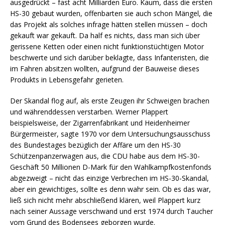
ausgedrückt – fast acht Milliarden Euro. Kaum, dass die ersten
HS-30 gebaut wurden, offenbarten sie auch schon Mängel, die
das Projekt als solches infrage hätten stellen müssen – doch
gekauft war gekauft. Da half es nichts, dass man sich über
gerissene Ketten oder einen nicht funktionstüchtigen Motor
beschwerte und sich darüber beklagte, dass Infanteristen, die
im Fahren absitzen wollten, aufgrund der Bauweise dieses
Produkts in Lebensgefahr gerieten.
Der Skandal flog auf, als erste Zeugen ihr Schweigen brachen
und währenddessen verstarben. Werner Plappert
beispielsweise, der Zigarrenfabrikant und Heidenheimer
Bürgermeister, sagte 1970 vor dem Untersuchungsausschuss
des Bundestages bezüglich der Affäre um den HS-30
Schützenpanzerwagen aus, die CDU habe aus dem HS-30-
Geschäft 50 Millionen D-Mark für den Wahlkampfkostenfonds
abgezweigt – nicht das einzige Verbrechen im HS-30-Skandal,
aber ein gewichtiges, sollte es denn wahr sein. Ob es das war,
ließ sich nicht mehr abschließend klären, weil Plappert kurz
nach seiner Aussage verschwand und erst 1974 durch Taucher
vom Grund des Bodensees geborgen wurde.