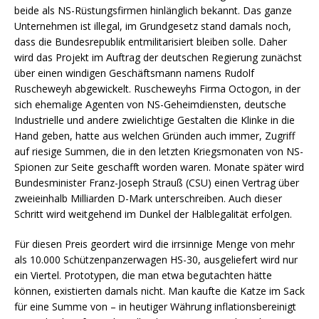
beide als NS-Rüstungsfirmen hinlänglich bekannt. Das ganze
Unternehmen ist illegal, im Grundgesetz stand damals noch,
dass die Bundesrepublik entmilitarisiert bleiben solle. Daher
wird das Projekt im Auftrag der deutschen Regierung zunächst
über einen windigen Geschäftsmann namens Rudolf
Ruscheweyh abgewickelt. Ruscheweyhs Firma Octogon, in der
sich ehemalige Agenten von NS-Geheimdiensten, deutsche
Industrielle und andere zwielichtige Gestalten die Klinke in die
Hand geben, hatte aus welchen Gründen auch immer, Zugriff
auf riesige Summen, die in den letzten Kriegsmonaten von NS-
Spionen zur Seite geschafft worden waren. Monate später wird
Bundesminister Franz-Joseph Strauß (CSU) einen Vertrag über
zweieinhalb Milliarden D-Mark unterschreiben. Auch dieser
Schritt wird weitgehend im Dunkel der Halblegalität erfolgen.
Für diesen Preis geordert wird die irrsinnige Menge von mehr
als 10.000 Schützenpanzerwagen HS-30, ausgeliefert wird nur
ein Viertel. Prototypen, die man etwa begutachten hätte
können, existierten damals nicht. Man kaufte die Katze im Sack
für eine Summe von – in heutiger Währung inflationsbereinigt