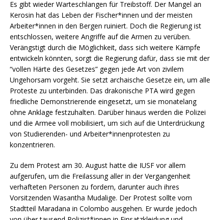
Es gibt wieder Warteschlangen für Treibstoff. Der Mangel an
Kerosin hat das Leben der Fischer*innen und der meisten
Arbeiter*innen in den Bergen ruiniert. Doch die Regierung ist
entschlossen, weitere Angriffe auf die Armen zu verüben.
Verängstigt durch die Möglichkeit, dass sich weitere Kämpfe
entwickeln könnten, sorgt die Regierung dafür, dass sie mit der
“vollen Härte des Gesetzes” gegen jede Art von zivilem
Ungehorsam vorgeht. Sie setzt archaische Gesetze ein, um alle
Proteste zu unterbinden. Das drakonische PTA wird gegen
friedliche Demonstrierende eingesetzt, um sie monatelang
ohne Anklage festzuhalten. Darüber hinaus werden die Polizei
und die Armee voll mobilisiert, um sich auf die Unterdrückung
von Studierenden- und Arbeiter*innenprotesten zu
konzentrieren.
Zu dem Protest am 30. August hatte die IUSF vor allem
aufgerufen, um die Freilassung aller in der Vergangenheit
verhafteten Personen zu fordern, darunter auch ihres
Vorsitzenden Wasantha Mudalige. Der Protest sollte vom
Stadtteil Maradana in Colombo ausgehen. Er wurde jedoch
von über tausend Polizist*innen in Einsatzkleidung und