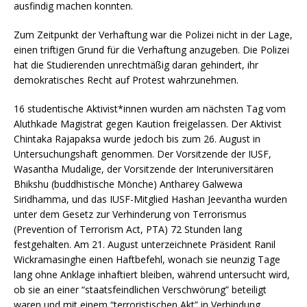
ausfindig machen konnten.
Zum Zeitpunkt der Verhaftung war die Polizei nicht in der Lage,
einen triftigen Grund für die Verhaftung anzugeben. Die Polizei
hat die Studierenden unrechtmäßig daran gehindert, ihr
demokratisches Recht auf Protest wahrzunehmen.
16 studentische Aktivist*innen wurden am nächsten Tag vom
Aluthkade Magistrat gegen Kaution freigelassen. Der Aktivist
Chintaka Rajapaksa wurde jedoch bis zum 26. August in
Untersuchungshaft genommen. Der Vorsitzende der IUSF,
Wasantha Mudalige, der Vorsitzende der Interuniversitären
Bhikshu (buddhistische Mönche) Antharey Galwewa
Siridhamma, und das IUSF-Mitglied Hashan Jeevantha wurden
unter dem Gesetz zur Verhinderung von Terrorismus
(Prevention of Terrorism Act, PTA) 72 Stunden lang
festgehalten. Am 21. August unterzeichnete Präsident Ranil
Wickramasinghe einen Haftbefehl, wonach sie neunzig Tage
lang ohne Anklage inhaftiert bleiben, während untersucht wird,
ob sie an einer “staatsfeindlichen Verschwörung” beteiligt
waren und mit einem “terroristischen Akt” in Verbindung