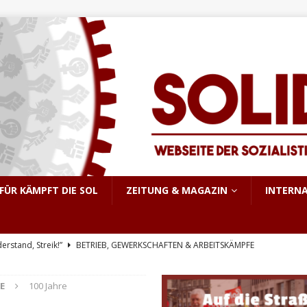
FÜR KÄMPFT DIE SOL
ZEITUNG & MAGAZIN
INTERN
derstand, Streik!”
BETRIEB, GEWERKSCHAFTEN & ARBEITSKÄMPFE
triebsrat Martin Löber
BETRIEB, GEWERKSCHAFTEN & ARBEITSKÄMPFE
E
100 Jahre
er Aufstand im pakistanisch verwalteten Kaschmir
INTERNATIONALES