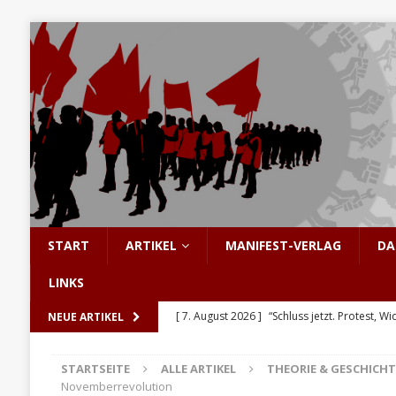
START
ARTIKEL
MANIFEST-VERLAG
DA
LINKS
[ 7. August 2026 ]
“Schluss jetzt. Protest, Wi
NEUE ARTIKEL
[ 6. August 2026 ]
Enorme Solidarität für Be
STARTSEITE
ALLE ARTIKEL
THEORIE & GESCHICHT
[ 5. August 2026 ]
Hinter den Barrikaden: D
Novemberrevolution