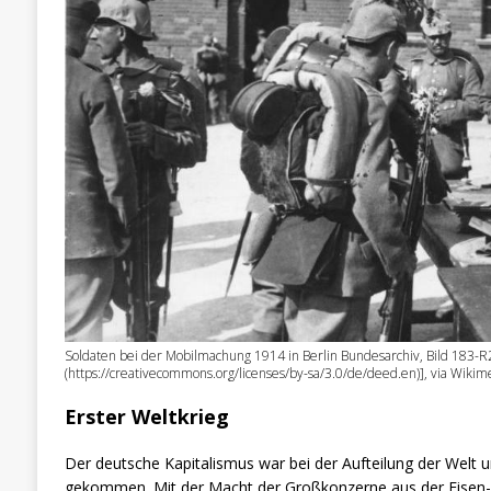
Soldaten bei der Mobilmachung 1914 in Berlin Bundesarchiv, Bild 183-R
(https://creativecommons.org/licenses/by-sa/3.0/de/deed.en)], via Wik
Erster Weltkrieg
Der deutsche Kapitalismus war bei der Aufteilung der Welt u
gekommen. Mit der Macht der Großkonzerne aus der Eisen-,