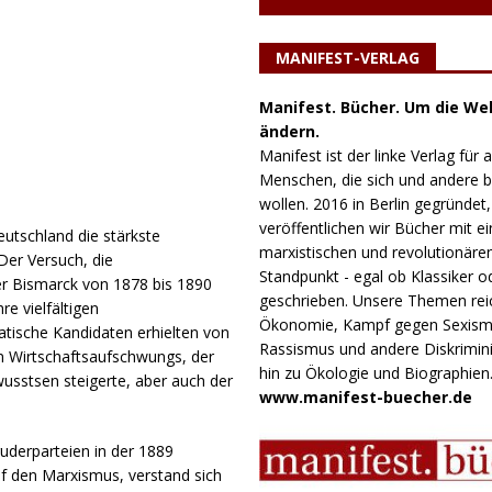
MANIFEST-VERLAG
Manifest. Bücher. Um die Wel
ändern.
Manifest ist der linke Verlag für a
Menschen, die sich und andere
wollen. 2016 in Berlin gegründet,
veröffentlichen wir Bücher mit e
eutschland die stärkste
marxistischen und revolutionäre
Der Versuch, die
Standpunkt - egal ob Klassiker o
ter Bismarck von 1878 bis 1890
geschrieben. Unsere Themen rei
re vielfältigen
Ökonomie, Kampf gegen Sexism
tische Kandidaten erhielten von
Rassismus und andere Diskrimini
 Wirtschaftsaufschwungs, der
hin zu Ökologie und Biographien
wusstsen steigerte, aber auch der
www.manifest-buecher.de
ruderparteien in der 1889
auf den Marxismus, verstand sich