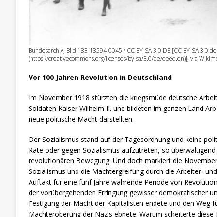
Bundesarchiv, Bild 183-18594-0045 / CC BY-SA 3.0 DE [CC BY-SA 3.0 de
(https://creativecommons.org/licenses/by-sa/3.0/de/deed.en)], via Wik
Vor 100 Jahren Revolution in Deutschland
Im November 1918 stürzten die kriegsmüde deutsche Arbei
Soldaten Kaiser Wilhelm II. und bildeten im ganzen Land Arbe
neue politische Macht darstellten.
Der Sozialismus stand auf der Tagesordnung und keine politi
Räte oder gegen Sozialismus aufzutreten, so überwältigend
revolutionären Bewegung. Und doch markiert die Novemberr
Sozialismus und die Machtergreifung durch die Arbeiter- un
Auftakt für eine fünf Jahre währende Periode von Revolution
der vorübergehenden Erringung gewisser demokratischer und
Festigung der Macht der Kapitalisten endete und den Weg fü
Machteroberung der Nazis ebnete. Warum scheiterte diese R