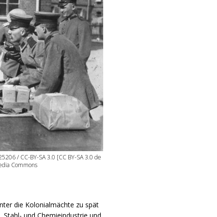
25206 / CC-BY-SA 3.0 [CC BY-SA 3.0 de
imedia Commons
nter die Kolonialmächte zu spät
 Stahl- und Chemieindustrie und