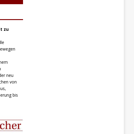
t zu
lle
 bewegen
inem
n
der neu
chen von
us,
erung bis
.