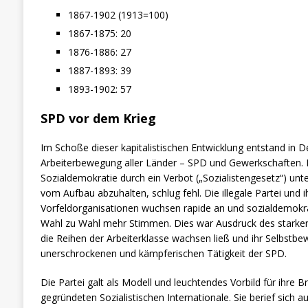
1867-1902 (1913=100)
1867-1875: 20
1876-1886: 27
1887-1893: 39
1893-1902: 57
SPD vor dem Krieg
Im Schoße dieser kapitalistischen Entwicklung entstand in D
Arbeiterbewegung aller Länder – SPD und Gewerkschaften. 
Sozialdemokratie durch ein Verbot („Sozialistengesetz“) un
vom Aufbau abzuhalten, schlug fehl. Die illegale Partei und ih
Vorfeldorganisationen wuchsen rapide an und sozialdemokra
Wahl zu Wahl mehr Stimmen. Dies war Ausdruck des starken
die Reihen der Arbeiterklasse wachsen ließ und ihr Selbstbe
unerschrockenen und kämpferischen Tätigkeit der SPD.
Die Partei galt als Modell und leuchtendes Vorbild für ihre B
gegründeten Sozialistischen Internationale. Sie berief sich 