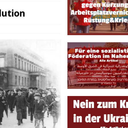
e, sondern Notwendigkeit
THEORIE & GESCHICHTE
lution
 ein lebendiges Forum für marxistische Diskussionen und Debatten