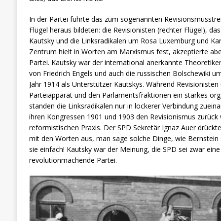
In der Partei führte das zum sogenannten Revisionsmusstreit,
Flügel heraus bildeten: die Revisionisten (rechter Flügel), d
Kautsky und die Linksradikalen um Rosa Luxemburg und Karl
Zentrum hielt in Worten am Marxismus fest, akzeptierte aber
Partei. Kautsky war der international anerkannte Theoreti
von Friedrich Engels und auch die russischen Bolschewiki u
Jahr 1914 als Unterstützer Kautskys. Während Revisioniste
Parteiapparat und den Parlamentsfraktionen ein starkes orga
standen die Linksradikalen nur in lockerer Verbindung zuein
ihren Kongressen 1901 und 1903 den Revisionismus zurück wi
reformistischen Praxis. Der SPD Sekretär Ignaz Auer drückte
mit den Worten aus, man sage solche Dinge, wie Bernstein 
sie einfach! Kautsky war der Meinung, die SPD sei zwar eine
revolutionmachende Partei.