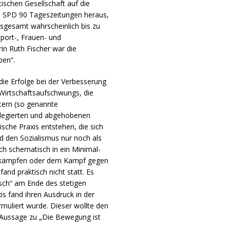
tischen Gesellschaft auf die
e SPD 90 Tageszeitungen heraus,
sgesamt wahrscheinlich bis zu
sport-, Frauen- und
n Ruth Fischer war die
ben“.
 die Erfolge bei der Verbesserung
Wirtschaftsaufschwungs, die
itern (so genannte
ivilegierten und abgehobenen
ische Praxis entstehen, die sich
d den Sozialismus nur noch als
ich schematisch in ein Minimal-
nkämpfen oder dem Kampf gegen
nd praktisch nicht statt. Es
isch“ am Ende des stetigen
s fand ihren Ausdruck in der
muliert wurde. Dieser wollte den
r Aussage zu „Die Bewegung ist