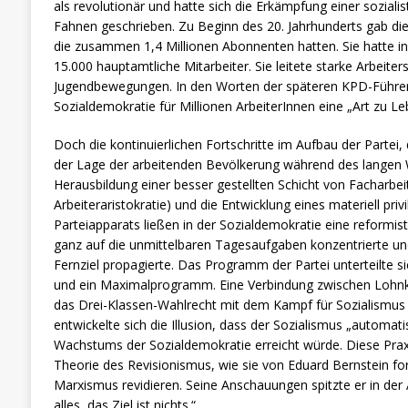
als revolutionär und hatte sich die Erkämpfung einer sozialis
Fahnen geschrieben. Zu Beginn des 20. Jahrhunderts gab di
die zusammen 1,4 Millionen Abonnenten hatten. Sie hatte in
15.000 hauptamtliche Mitarbeiter. Sie leitete starke Arbeiter
Jugendbewegungen. In den Worten der späteren KPD-Führeri
Sozialdemokratie für Millionen ArbeiterInnen eine „Art zu Le
Doch die kontinuierlichen Fortschritte im Aufbau der Partei,
der Lage der arbeitenden Bevölkerung während des langen 
Herausbildung einer besser gestellten Schicht von Facharbe
Arbeiteraristokratie) und die Entwicklung eines materiell pr
Parteiapparats ließen in der Sozialdemokratie eine reformist
ganz auf die unmittelbaren Tagesaufgaben konzentrierte un
Fernziel propagierte. Das Programm der Partei unterteilte s
und ein Maximalprogramm. Eine Verbindung zwischen Loh
das Drei-Klassen-Wahlrecht mit dem Kampf für Sozialismus fa
entwickelte sich die Illusion, dass der Sozialismus „automat
Wachstums der Sozialdemokratie erreicht würde. Diese Praxi
Theorie des Revisionismus, wie sie von Eduard Bernstein for
Marxismus revidieren. Seine Anschauungen spitzte er in de
alles, das Ziel ist nichts.“