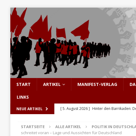
START
ARTIKEL
MANIFEST-VERLAG
DA
LINKS
[ 5. August 2026 ]
Hinter den Barrikaden: D
NEUE ARTIKEL
[ 5. August 2026 ]
Sozialismus: Keine Utopi
STARTSEITE
ALLE ARTIKEL
POLITIK IN DEUTSCHL
[ 4. August 2026 ]
Pistorius in Höchstform
schreitet voran – Lage und Aussichten für Deutschland