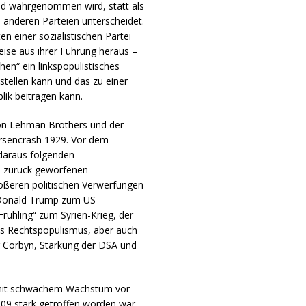
und wahrgenommen wird, statt als
n anderen Parteien unterscheidet.
n einer sozialistischen Partei
ise aus ihrer Führung heraus –
en“ ein linkspopulistisches
 stellen kann und das zu einer
ik beitragen kann.
on Lehman Brothers und der
rsencrash 1929. Vor dem
daraus folgenden
em zurück geworfenen
größeren politischen Verwerfungen
n Donald Trump zum US-
ühling“ zum Syrien-Krieg, der
des Rechtspopulismus, aber auch
er Corbyn, Stärkung der DSA und
 mit schwachem Wachstum vor
009 stark getroffen worden war,