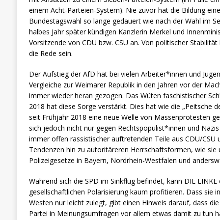
einem Acht-Parteien-System). Nie zuvor hat die Bildung ein
Bundestagswahl so lange gedauert wie nach der Wahl im Se
halbes Jahr später kündigen Kanzlerin Merkel und Innenmini
Vorsitzende von CDU bzw. CSU an. Von politischer Stabilität
die Rede sein.
Der Aufstieg der AfD hat bei vielen Arbeiter*innen und Juge
Vergleiche zur Weimarer Republik in den Jahren vor der Mac
immer wieder heran gezogen. Das Wüten faschistischer Sch
2018 hat diese Sorge verstärkt. Dies hat wie die „Peitsche d
seit Frühjahr 2018 eine neue Welle von Massenprotesten g
sich jedoch nicht nur gegen Rechtspopulist*innen und Nazis
immer offen rassistischer auftretenden Teile aus CDU/CS
Tendenzen hin zu autoritäreren Herrschaftsformen, wie sie
Polizeigesetze in Bayern, Nordrhein-Westfalen und andersw
Während sich die SPD im Sinkflug befindet, kann DIE LINKE
gesellschaftlichen Polarisierung kaum profitieren. Dass sie i
Westen nur leicht zulegt, gibt einen Hinweis darauf, dass d
Partei in Meinungsumfragen vor allem etwas damit zu tun hat