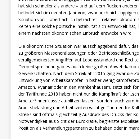
hat sich schneller als andere – und auf dem Rücken anderer 
befindet sich im neunten Jahr von, zwar auch nicht üppigem
Situation von – oberflächlich betrachtet – relativer ökonomis
Zeiten eine solche politische Instabilität sich entwickelt hat,
einem nächsten ökonomischen Einbruch entwickeln wird.
Die ökonomische Situation war ausschlaggebend dafür, dass
zu größeren Massenentlassungen oder Betriebsschließunge
verallgemeinerten Angriffen auf Lebensstandard und Rechte
Dementsprechend gab es auch keine großen Abwehrkämpfe
Gewerkschaften. Nach dem Streikjahr 2015 ging zwar die Zahl
Entwicklung von Arbeitskämpfen in bisher wenig kampferpro
Amazon, Ryanair oder in den Krankenhäusern, setzt sich fort
der Tarifrunde 2018 haben nicht nur die Kampfkraft der „sc
Arbeiter*innenklasse aufblitzen lassen, sondern auch zum A
Arbeitsbelastung und Arbeitszeiten wichtige Themen für Kol
Streiks sind oftmals gleichzeitig Ausdruck des Drucks der Ko
Notwendigkeit aus Sicht der Bürokratie, begrenzte Mobilisi
Position als Verhandlungspartnerin zu behalten oder in ma