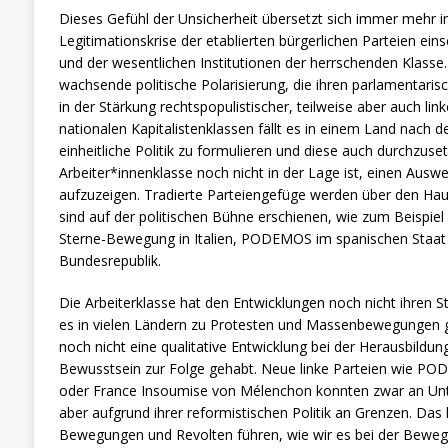
Dieses Gefühl der Unsicherheit übersetzt sich immer mehr 
Legitimationskrise der etablierten bürgerlichen Parteien eins
und der wesentlichen Institutionen der herrschenden Klasse. 
wachsende politische Polarisierung, die ihren parlamentaris
in der Stärkung rechtspopulistischer, teilweise aber auch link
nationalen Kapitalistenklassen fällt es in einem Land nach 
einheitliche Politik zu formulieren und diese auch durchzuse
Arbeiter*innenklasse noch nicht in der Lage ist, einen Auswe
aufzuzeigen. Tradierte Parteiengefüge werden über den Ha
sind auf der politischen Bühne erschienen, wie zum Beispie
Sterne-Bewegung in Italien, PODEMOS im spanischen Staat 
Bundesrepublik.
Die Arbeiterklasse hat den Entwicklungen noch nicht ihren 
es in vielen Ländern zu Protesten und Massenbewegungen 
noch nicht eine qualitative Entwicklung bei der Herausbildun
Bewusstsein zur Folge gehabt. Neue linke Parteien wie PO
oder France Insoumise von Mélenchon konnten zwar an Unt
aber aufgrund ihrer reformistischen Politik an Grenzen. D
Bewegungen und Revolten führen, wie wir es bei der Bewegu