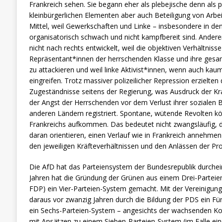
Frankreich sehen. Sie begann eher als plebejische denn als p
kleinbürgerlichen Elementen aber auch Beteiligung von Arbe
Mittel, weil Gewerkschaften und Linke – insbesondere in de
organisatorisch schwach und nicht kampfbereit sind. Andere
nicht nach rechts entwickelt, weil die objektiven Verhältniss
Repräsentant*innen der herrschenden Klasse und ihre gesamt
zu attackieren und weil linke Aktivist*innen, wenn auch kau
eingreifen. Trotz massiver polizeilicher Repression erzielten 
Zugeständnisse seitens der Regierung, was Ausdruck der 
der Angst der Herrschenden vor dem Verlust ihrer sozialen B
anderen Ländern registriert. Spontane, wütende Revolten k
Frankreichs aufkommen. Das bedeutet nicht zwangsläufig, d
daran orientieren, einen Verlauf wie in Frankreich annehmen
den jeweiligen Kräfteverhältnissen und den Anlässen der Pro
Die AfD hat das Parteiensystem der Bundesrepublik durchein
Jahren hat die Gründung der Grünen aus einem Drei-Parte
FDP) ein Vier-Parteien-System gemacht. Mit der Vereinig
daraus vor zwanzig Jahren durch die Bildung der PDS ein Fün
ein Sechs-Parteien-System – angesichts der wachsenden K
mit Ansätzen zu einem Sieben-Parteien-System (im Falle ei