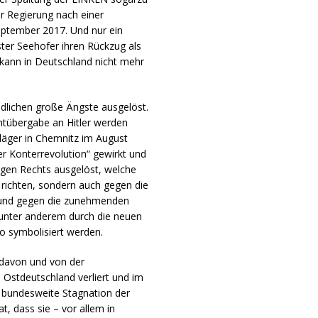
er Regierung nach einer
ptember 2017. Und nur ein
ster Seehofer ihren Rückzug als
 kann in Deutschland nicht mehr
ndlichen große Ängste ausgelöst.
htübergabe an Hitler werden
läger in Chemnitz im August
er Konterrevolution“ gewirkt und
egen Rechts ausgelöst, welche
 richten, sondern auch gegen die
U und gegen die zunehmenden
 unter anderem durch die neuen
o symbolisiert werden.
 davon und von der
n Ostdeutschland verliert und im
ie bundesweite Stagnation der
, dass sie – vor allem in