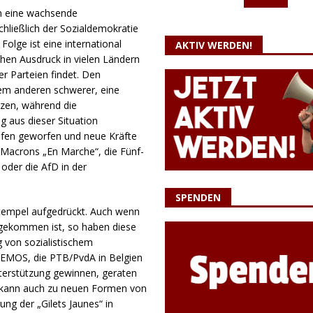
in eine wachsende
chließlich der Sozialdemokratie
Folge ist eine international
AKTIV WERDEN!
chen Ausdruck in vielen Ländern
er Parteien findet. Den
dem anderen schwerer, eine
tzen, während die
g aus dieser Situation
ufen geworfen und neue Kräfte
l Macrons „En Marche“, die Fünf-
oder die AfD in der
SPENDEN
Stempel aufgedrückt. Auch wenn
gekommen ist, so haben diese
g von sozialistischem
DEMOS, die PTB/PvdA in Belgien
erstützung gewinnen, geraten
as kann auch zu neuen Formen von
ng der „Gilets Jaunes“ in