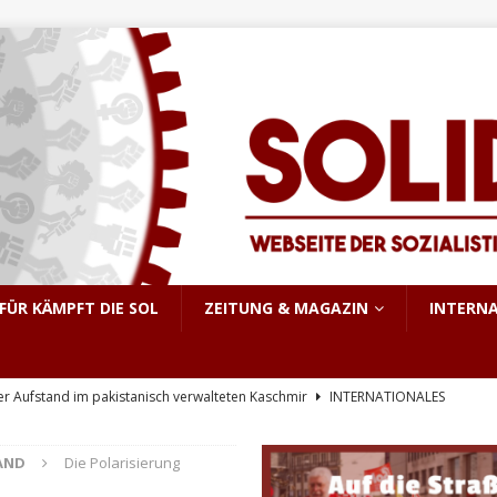
FÜR KÄMPFT DIE SOL
ZEITUNG & MAGAZIN
INTERN
er Aufstand im pakistanisch verwalteten Kaschmir
INTERNATIONALES
e, sondern Notwendigkeit
THEORIE & GESCHICHTE
AND
Die Polarisierung
KRIEG&MILITARISMUS