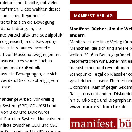
roletarische Revolte, mit vielen
iter*innen. Diese wählten dieses
MANIFEST-VERLAG
n ländlichen Regionen –
rseits hat sich die Bewegung
e danach drängten, die
Manifest. Bücher. Um die Wel
e Wirtschafts- und Sozialpolitik
ändern.
m organisiert, in die Bewegung
Manifest ist der linke Verlag für a
die „Gilets Jaunes“ schnelle
Menschen, die sich und andere
Kraft von Massenbewegungen und
wollen. 2016 in Berlin gegründet,
asis ist. Dies wurde auch in
veröffentlichen wir Bücher mit e
önnen auch außerhalb
marxistischen und revolutionäre
ass alle Bewegungen, die sich
Standpunkt - egal ob Klassiker o
 werden. Dies ist abhängig von
geschrieben. Unsere Themen rei
teste.
Ökonomie, Kampf gegen Sexism
Rassismus und andere Diskrimini
ander gewirbelt. Vor dreißig
hin zu Ökologie und Biographien
ien-System (SPD, CDU/CSU und
www.manifest-buecher.de
ung von BRD und DDR wurde
f-Parteien-System. Nun existiert
onflikte zwischen CDU und CSU
ner Spaltung der LINKEN sogarzu