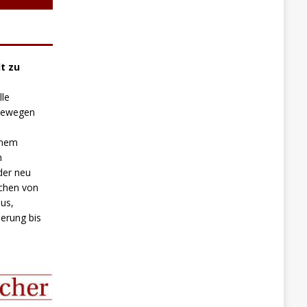
t zu
lle
 bewegen
inem
n
der neu
chen von
us,
erung bis
.