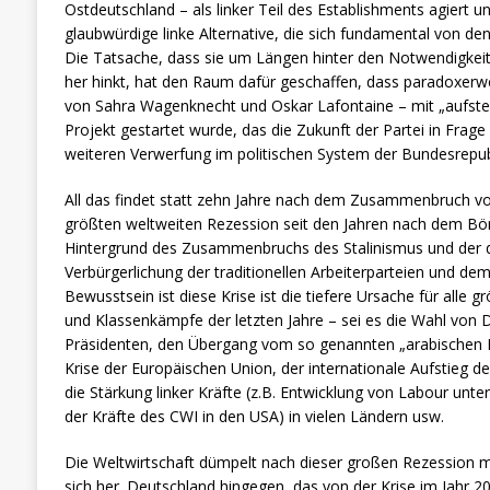
Ostdeutschland – als linker Teil des Establishments agiert 
glaubwürdige linke Alternative, die sich fundamental von de
Die Tatsache, dass sie um Längen hinter den Notwendigkeite
her hinkt, hat den Raum dafür geschaffen, dass paradoxerwe
von Sahra Wagenknecht und Oskar Lafontaine – mit „aufsteh
Projekt gestartet wurde, das die Zukunft der Partei in Frage
weiteren Verwerfung im politischen System der Bundesrepubl
All das findet statt zehn Jahre nach dem Zusammenbruch v
größten weltweiten Rezession seit den Jahren nach dem Bö
Hintergrund des Zusammenbruchs des Stalinismus und der 
Verbürgerlichung der traditionellen Arbeiterparteien und d
Bewusstsein ist diese Krise ist die tiefere Ursache für alle 
und Klassenkämpfe der letzten Jahre – sei es die Wahl vo
Präsidenten, den Übergang vom so genannten „arabischen Fr
Krise der Europäischen Union, der internationale Aufstieg 
die Stärkung linker Kräfte (z.B. Entwicklung von Labour unt
der Kräfte des CWI in den USA) in vielen Ländern usw.
Die Weltwirtschaft dümpelt nach dieser großen Rezession
sich her. Deutschland hingegen, das von der Krise im Jahr 2