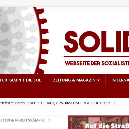
FÜR KÄMPFT DIE SOL
ZEITUNG & MAGAZIN
INTERN
triebsrat Martin Löber
BETRIEB, GEWERKSCHAFTEN & ARBEITSKÄMPFE
er Aufstand im pakistanisch verwalteten Kaschmir
INTERNATIONALES
AFTEN & ARBEITSKÄMPFE
e, sondern Notwendigkeit
THEORIE & GESCHICHTE