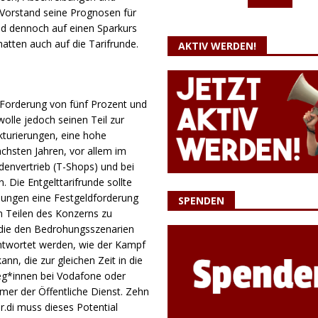
 Vorstand seine Prognosen für
nd dennoch auf einen Sparkurs
chatten auch auf die Tarifrunde.
AKTIV WERDEN!
 Forderung von fünf Prozent und
olle jedoch seinen Teil zur
turierungen, eine hohe
chsten Jahren, vor allem im
denvertrieb (T-Shops) und bei
 Die Entgelttarifrunde sollte
lungen eine Festgeldforderung
SPENDEN
n Teilen des Konzerns zu
 die den Bedrohungsszenarien
ntwortet werden, wie der Kampf
n, die zur gleichen Zeit in die
leg*innen bei Vodafone oder
er der Öffentliche Dienst. Zehn
er.di muss dieses Potential