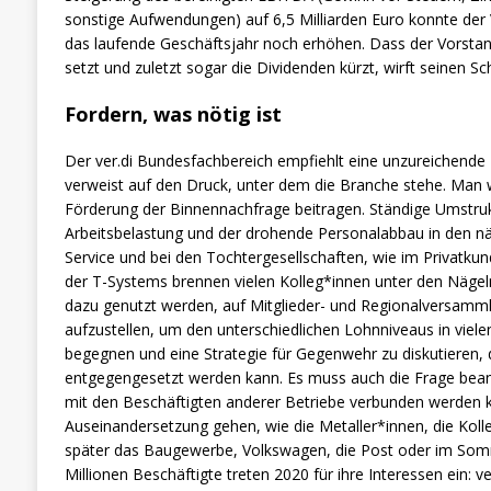
sonstige Aufwendungen) auf 6,5 Milliarden Euro konnte der
das laufende Geschäftsjahr noch erhöhen. Dass der Vorsta
setzt und zuletzt sogar die Dividenden kürzt, wirft seinen S
Fordern, was nötig ist
Der ver.di Bundesfachbereich empfiehlt eine unzureichende
verweist auf den Druck, unter dem die Branche stehe. Man w
Förderung der Binnennachfrage beitragen. Ständige Umstruk
Arbeitsbelastung und der drohende Personalabbau in den nä
Service und bei den Tochtergesellschaften, wie im Privatkun
der T-Systems brennen vielen Kolleg*innen unter den Nägeln.
dazu genutzt werden, auf Mitglieder- und Regionalversamm
aufzustellen, um den unterschiedlichen Lohnniveaus in viele
begegnen und eine Strategie für Gegenwehr zu diskutieren,
entgegengesetzt werden kann. Es muss auch die Frage bea
mit den Beschäftigten anderer Betriebe verbunden werden kan
Auseinandersetzung gehen, wie die Metaller*innen, die Kol
später das Baugewerbe, Volkswagen, die Post oder im Somm
Millionen Beschäftigte treten 2020 für ihre Interessen ein: v