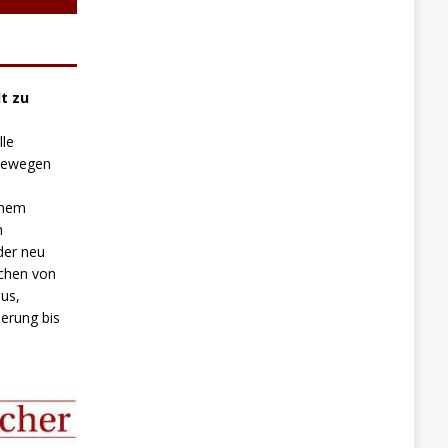
t zu
lle
 bewegen
inem
n
der neu
chen von
us,
erung bis
.