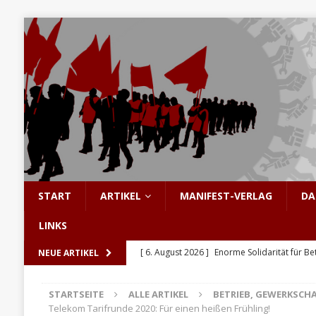
START
ARTIKEL
MANIFEST-VERLAG
DA
LINKS
[ 6. August 2026 ]
Enorme Solidarität für Be
NEUE ARTIKEL
[ 5. August 2026 ]
Hinter den Barrikaden: D
STARTSEITE
ALLE ARTIKEL
BETRIEB, GEWERKSCH
[ 5. August 2026 ]
Sozialismus: Keine Utopi
Telekom Tarifrunde 2020: Für einen heißen Frühling!