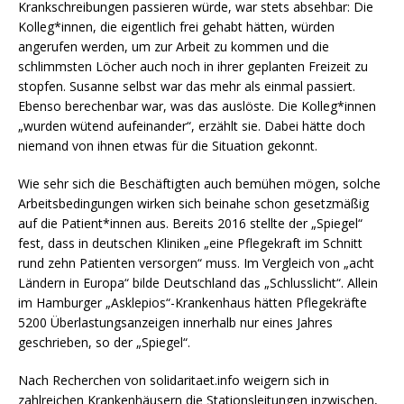
Krankschreibungen passieren würde, war stets absehbar: Die
Kolleg*innen, die eigentlich frei gehabt hätten, würden
angerufen werden, um zur Arbeit zu kommen und die
schlimmsten Löcher auch noch in ihrer geplanten Freizeit zu
stopfen. Susanne selbst war das mehr als einmal passiert.
Ebenso berechenbar war, was das auslöste. Die Kolleg*innen
„wurden wütend aufeinander“, erzählt sie. Dabei hätte doch
niemand von ihnen etwas für die Situation gekonnt.
Wie sehr sich die Beschäftigten auch bemühen mögen, solche
Arbeitsbedingungen wirken sich beinahe schon gesetzmäßig
auf die Patient*innen aus. Bereits 2016 stellte der „Spiegel“
fest, dass in deutschen Kliniken „eine Pflegekraft im Schnitt
rund zehn Patienten versorgen“ muss. Im Vergleich von „acht
Ländern in Europa“ bilde Deutschland das „Schlusslicht“. Allein
im Hamburger „Asklepios“-Krankenhaus hätten Pflegekräfte
5200 Überlastungsanzeigen innerhalb nur eines Jahres
geschrieben, so der „Spiegel“.
Nach Recherchen von solidaritaet.info weigern sich in
zahlreichen Krankenhäusern die Stationsleitungen inzwischen,