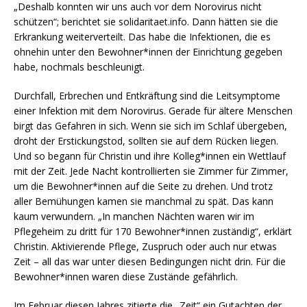
„Deshalb konnten wir uns auch vor dem Norovirus nicht
schützen“; berichtet sie solidaritaet.info. Dann hätten sie die
Erkrankung weiterverteilt. Das habe die Infektionen, die es
ohnehin unter den Bewohner*innen der Einrichtung gegeben
habe, nochmals beschleunigt.
Durchfall, Erbrechen und Entkräftung sind die Leitsymptome
einer Infektion mit dem Norovirus. Gerade für ältere Menschen
birgt das Gefahren in sich. Wenn sie sich im Schlaf übergeben,
droht der Erstickungstod, sollten sie auf dem Rücken liegen.
Und so begann für Christin und ihre Kolleg*innen ein Wettlauf
mit der Zeit. Jede Nacht kontrollierten sie Zimmer für Zimmer,
um die Bewohner*innen auf die Seite zu drehen. Und trotz
aller Bemühungen kamen sie manchmal zu spät. Das kann
kaum verwundern. „In manchen Nächten waren wir im
Pflegeheim zu dritt für 170 Bewohner*innen zuständig“, erklärt
Christin. Aktivierende Pflege, Zuspruch oder auch nur etwas
Zeit – all das war unter diesen Bedingungen nicht drin. Für die
Bewohner*innen waren diese Zustände gefährlich.
Im Februar diesen Jahres zitierte die „Zeit“ ein Gutachten der