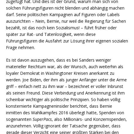
zugefügt hat. Und dies ist der Grund, warum man sich von
solchen Führungsfiguren nicht blenden und abhängig machen
darf. Seine politischen Kampagnen auf Figuren oder Labels
auszurichten – Nein, Bernie, nur weil die Regierung für Sachen
bezahlt, ist das noch kein Sozialismus! – führt früher oder
später zur Rat- und Tatenlosigkeit, wenn diese
Führungsfiguren die Ausfahrt zur Lösung ihrer eigenen sozialen
Frage nehmen.
Es ist davon auszugehen, dass es bei Sanders weniger
materieller Reichtum war, als der Wunsch, auch weiterhin als
loyaler Demokrat in Washingtoner Kreisen anerkannt zu
werden. Joe Biden, der ihm als junger Anfänger unter die Arme
griff – einfach nett zu ihm war – bezeichnet er voller Inbrunst
als seinen Freund. Diese Verbindung und Anerkennung ist ihm
scheinbar wichtiger als politische Prinzipien. So haben völlig
konsternierte Kampagneninsider berichtet, dass Bernie
inmitten des Wahlkampfes 2016 überlegt hatte, Spenden von
sogenannten
SuperPacs
, also Millionärs- und Konzernspenden,
anzunehmen. Völlig ignorant der Tatsache gegenüber, dass
gerade dieser Verzicht eine seiner größten Stärken bei den