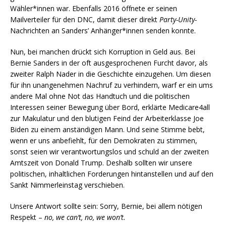
Wähler*innen war. Ebenfalls 2016 öffnete er seinen
Mailverteiler für den DNC, damit dieser direkt
Party-Unity-
Nachrichten an Sanders’ Anhänger*innen senden konnte.
Nun, bei manchen drückt sich Korruption in Geld aus. Bei
Bernie Sanders in der oft ausgesprochenen Furcht davor, als
zweiter Ralph Nader in die Geschichte einzugehen. Um diesen
für ihn unangenehmen Nachruf zu verhindern, warf er ein ums
andere Mal ohne Not das Handtuch und die politischen
Interessen seiner Bewegung über Bord, erklärte Medicare4all
zur Makulatur und den blutigen Feind der Arbeiterklasse Joe
Biden zu einem anständigen Mann. Und seine Stimme bebt,
wenn er uns anbefiehlt, für den Demokraten zu stimmen,
sonst seien wir verantwortungslos und schuld an der zweiten
Amtszeit von Donald Trump. Deshalb sollten wir unsere
politischen, inhaltlichen Forderungen hintanstellen und auf den
Sankt Nimmerleinstag verschieben.
Unsere Antwort sollte sein: Sorry, Bernie, bei allem nötigen
Respekt –
no, we can’t, no, we won’t.