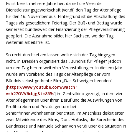
Es ist bereit mehrere Jahre her, da rief die Vereinte
Dienstleistungsgewerkschaft (ver.di) den Tag der Altenpflege
für den 16. November aus. Hintergrund ist die Abschaffung des
Tages als gesetzlichem Feiertag. Der Buß- und Bettag wurde
seinerzeit bundesweit der Finanzierung der Pflegeversicherung
geopfert. Die Ausnahme bildet hier Sachsen, wo der Tag
weiterhin arbeitsfrei ist.
So recht durchsetzen lassen wollte sich der Tag hingegen
nicht. In Dresden organisiert das „Bündnis für Pflege“ jedoch
um den Tag herum weiterhin Veranstaltungen. In diesem Jahr
wurde am Vorabend des Tags der Altenpflege der vom
Bündnis selbst gedrehte Film „Das Schweigen beenden“
[
https://www.youtube.com/watch?
v=h27OVV6cbjg&t=855s
] im Zentralkino gezeigt, in dem vier
Altenpflegerinnen über ihren Beruf und die Auswirkungen von
Profitstreben und Privateigentum bei
Senior*innenwohnheimen berichten. Im Anschluss diskutierten
zwei Mitwirkende des Films, Dorit Hollasky, die Sprecherin des
Bündnisses und Manuela Schaar von ver.di über die Situation in