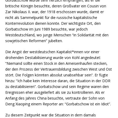
Gorbatschow wurde sehr herzlich empfangen, als er die
britische Königin besuchte, deren Großvater ein Cousin von
Zar Nikolaus II. war, der 1918 erschossen wurde, damit er
nicht als Sammelpunkt für die russische kapitalistische
Konterrevolution dienen konnte. Der wichtigste Ort, den
Gorbatschow im Juni 1989 besuchte, war jedoch
Westdeutschland, wo junge Menschen “in Solidarität mit den
sowjetischen Reformen” jubelten.
Die Angst der westdeutschen Kapitalist*innen vor einer
drohenden Destabilisierung wurde von Kohl angedeutet:
“Niemand sollte einen Stock in den Ameisenhaufen stecken,
der den Prozess der Vertrauensbildung zwischen West und Ost
stört. Die Folgen könnten absolut unabsehbar sein”. Er fügte
hinzu: “Ich habe kein Interesse daran, die Situation in der DDR
zu destabilisieren”. Gorbatschow und sein Regime waren den
Ereignissen eher ausgeliefert als sie zu kontrollieren. Als er
Anfang des Jahres China besuchte, vertraute der Sohn von
Deng Xiaoping einem Reporter an: “Gorbatschow ist ein Idiot”.
Zu diesem Zeitpunkt war die Situation in dem damals