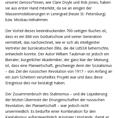
unserer Genoss*innen, wie Clare Doyle und Rob Jones, haben
sie aus erster Hand miterlebt, da sie an einigen der
Massenmobilisierungen in Leningrad (heute St. Petersburg)
bzw. Moskau teilnahmen.
Der Vorteil dieses beeindruckenden 700-seitigen Buches ist,
dass es ein Bild von Gorbatschow und seiner Generation
vermittelt, das nachzeichnet, wie er sich als intelligenter
Vertreter der bürokratischen Elite, die die UdSSR beherrschte,
entwickeln konnte. Der Autor William Taubman ist jedoch ein
liberaler, bürgerlicher Akademiker, der ganz klar der Meinung
ist, dass eine Planwirtschaft, geschweige denn der Sozialismus
– das Ziel der russischen Revolution von 1917 – von Anfang an
ein zum Scheitern verurteiltes Projekt war und dass diese
Ereignisse dies nur bestätigt haben.
Der Zusammenbruch des Stalinismus – und die Liquidierung
der letzten Überreste der Errungenschaften der russischen
Revolution, der Planwirtschaft – war jedoch nicht
unvermeidlich. Es bedurfte einer Kombination für den
Kapitalismus außergewöhnlich günstiger Umstände, damit er