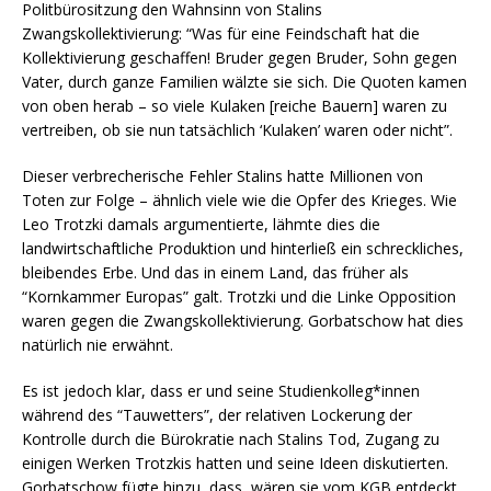
Politbürositzung den Wahnsinn von Stalins
Zwangskollektivierung: “Was für eine Feindschaft hat die
Kollektivierung geschaffen! Bruder gegen Bruder, Sohn gegen
Vater, durch ganze Familien wälzte sie sich. Die Quoten kamen
von oben herab – so viele Kulaken [reiche Bauern] waren zu
vertreiben, ob sie nun tatsächlich ‘Kulaken’ waren oder nicht”.
Dieser verbrecherische Fehler Stalins hatte Millionen von
Toten zur Folge – ähnlich viele wie die Opfer des Krieges. Wie
Leo Trotzki damals argumentierte, lähmte dies die
landwirtschaftliche Produktion und hinterließ ein schreckliches,
bleibendes Erbe. Und das in einem Land, das früher als
“Kornkammer Europas” galt. Trotzki und die Linke Opposition
waren gegen die Zwangskollektivierung. Gorbatschow hat dies
natürlich nie erwähnt.
Es ist jedoch klar, dass er und seine Studienkolleg*innen
während des “Tauwetters”, der relativen Lockerung der
Kontrolle durch die Bürokratie nach Stalins Tod, Zugang zu
einigen Werken Trotzkis hatten und seine Ideen diskutierten.
Gorbatschow fügte hinzu, dass, wären sie vom KGB entdeckt