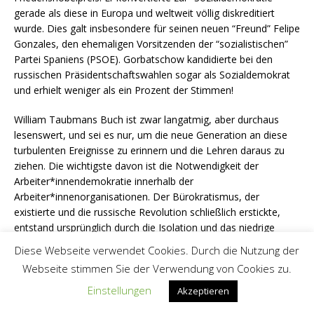
gerade als diese in Europa und weltweit völlig diskreditiert
wurde. Dies galt insbesondere für seinen neuen “Freund” Felipe
Gonzales, den ehemaligen Vorsitzenden der “sozialistischen”
Partei Spaniens (PSOE). Gorbatschow kandidierte bei den
russischen Präsidentschaftswahlen sogar als Sozialdemokrat
und erhielt weniger als ein Prozent der Stimmen!
William Taubmans Buch ist zwar langatmig, aber durchaus
lesenswert, und sei es nur, um die neue Generation an diese
turbulenten Ereignisse zu erinnern und die Lehren daraus zu
ziehen. Die wichtigste davon ist die Notwendigkeit der
Arbeiter*innendemokratie innerhalb der
Arbeiter*innenorganisationen. Der Bürokratismus, der
existierte und die russische Revolution schließlich erstickte,
entstand ursprünglich durch die Isolation und das niedrige
kulturelle Niveau des Landes. Aber heute gibt es selbst in
Diese Webseite verwendet Cookies. Durch die Nutzung der
entwickelten Gesellschaften wie Britannien innerhalb der
Webseite stimmen Sie der Verwendung von Cookies zu.
Gewerkschaften die Tendenz zur Kontrolle von oben durch
konservative, privilegierte Funktionär*innen. Selbst wenn wir in
Einstellungen
Akzeptieren
Britannien einen Arbeiter*innenstaat errichten würden,