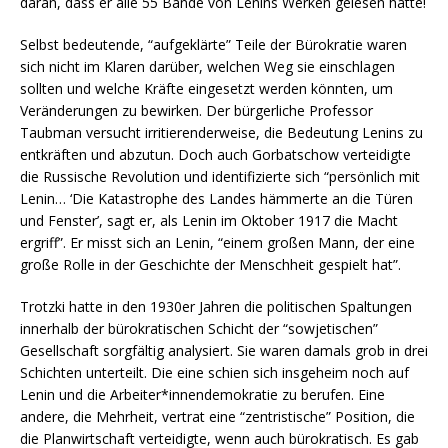
daran, dass er alle 55 Bände von Lenins Werken gelesen hatte!
Selbst bedeutende, “aufgeklärte” Teile der Bürokratie waren
sich nicht im Klaren darüber, welchen Weg sie einschlagen
sollten und welche Kräfte eingesetzt werden könnten, um
Veränderungen zu bewirken. Der bürgerliche Professor
Taubman versucht irritierenderweise, die Bedeutung Lenins zu
entkräften und abzutun. Doch auch Gorbatschow verteidigte
die Russische Revolution und identifizierte sich “persönlich mit
Lenin… ‘Die Katastrophe des Landes hämmerte an die Türen
und Fenster’, sagt er, als Lenin im Oktober 1917 die Macht
ergriff”. Er misst sich an Lenin, “einem großen Mann, der eine
große Rolle in der Geschichte der Menschheit gespielt hat”.
Trotzki hatte in den 1930er Jahren die politischen Spaltungen
innerhalb der bürokratischen Schicht der “sowjetischen”
Gesellschaft sorgfältig analysiert. Sie waren damals grob in drei
Schichten unterteilt. Die eine schien sich insgeheim noch auf
Lenin und die Arbeiter*innendemokratie zu berufen. Eine
andere, die Mehrheit, vertrat eine “zentristische” Position, die
die Planwirtschaft verteidigte, wenn auch bürokratisch. Es gab