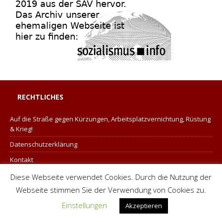
RECHTLICHES
Auf die Straße gegen Kürzungen, Arbeitsplatzvernichtung, Rüstung
& Krieg!
Datenschutzerklärung
Kontakt
Links
Diese Webseite verwendet Cookies. Durch die Nutzung der
Webseite stimmen Sie der Verwendung von Cookies zu.
Satzung der Sol
Einstellungen
Sozialismustag Aachen 2026
Akzeptieren
Spenden