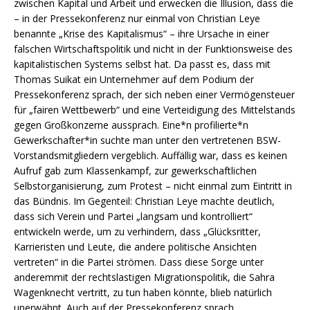
zwischen Kapital und Arbeit und erwecken die Illusion, dass die
– in der Pressekonferenz nur einmal von Christian Leye
benannte „Krise des Kapitalismus“ – ihre Ursache in einer
falschen Wirtschaftspolitik und nicht in der Funktionsweise des
kapitalistischen Systems selbst hat. Da passt es, dass mit
Thomas Suikat ein Unternehmer auf dem Podium der
Pressekonferenz sprach, der sich neben einer Vermögensteuer
für „fairen Wettbewerb“ und eine Verteidigung des Mittelstands
gegen Großkonzerne aussprach. Eine*n profilierte*n
Gewerkschafter*in suchte man unter den vertretenen BSW-
Vorstandsmitgliedern vergeblich. Auffällig war, dass es keinen
Aufruf gab zum Klassenkampf, zur gewerkschaftlichen
Selbstorganisierung, zum Protest – nicht einmal zum Eintritt in
das Bündnis. Im Gegenteil: Christian Leye machte deutlich,
dass sich Verein und Partei „langsam und kontrolliert“
entwickeln werde, um zu verhindern, dass „Glücksritter,
Karrieristen und Leute, die andere politische Ansichten
vertreten“ in die Partei strömen. Dass diese Sorge unter
anderemmit der rechtslastigen Migrationspolitik, die Sahra
Wagenknecht vertritt, zu tun haben könnte, blieb natürlich
unerwähnt. Auch auf der Pressekonferenz sprach