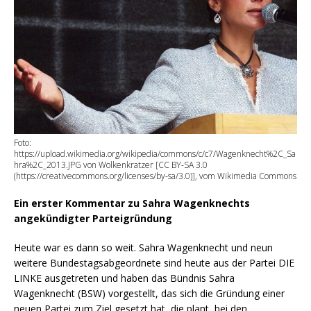
Foto:
https://upload.wikimedia.org/wikipedia/commons/c/c7/Wagenknecht%2C_Sa
hra%2C_2013.JPG von Wolkenkratzer [CC BY-SA 3.0
(https://creativecommons.org/licenses/by-sa/3.0)], vom Wikimedia Commons
Ein erster Kommentar zu Sahra Wagenknechts
angekündigter Parteigründung
Heute war es dann so weit. Sahra Wagenknecht und neun
weitere Bundestagsabgeordnete sind heute aus der Partei DIE
LINKE ausgetreten und haben das Bündnis Sahra
Wagenknecht (BSW) vorgestellt, das sich die Gründung einer
neuen Partei zum Ziel gesetzt hat, die plant, bei den