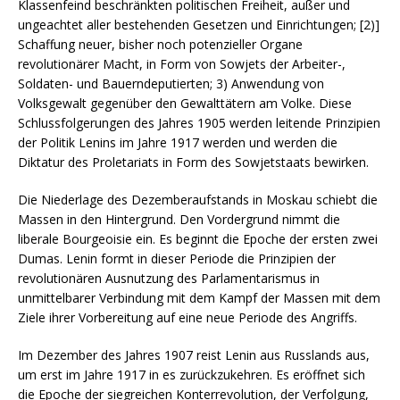
Klassenfeind beschränkten politischen Freiheit, außer und
ungeachtet aller bestehenden Gesetzen und Einrichtungen; [2)]
Schaffung neuer, bisher noch potenzieller Organe
revolutionärer Macht, in Form von Sowjets der Arbeiter-,
Soldaten- und Bauerndeputierten; 3) Anwendung von
Volksgewalt gegenüber den Gewalttätern am Volke. Diese
Schlussfolgerungen des Jahres 1905 werden leitende Prinzipien
der Politik Lenins im Jahre 1917 werden und werden die
Diktatur des Proletariats in Form des Sowjetstaats bewirken.
Die Niederlage des Dezemberaufstands in Moskau schiebt die
Massen in den Hintergrund. Den Vordergrund nimmt die
liberale Bourgeoisie ein. Es beginnt die Epoche der ersten zwei
Dumas. Lenin formt in dieser Periode die Prinzipien der
revolutionären Ausnutzung des Parlamentarismus in
unmittelbarer Verbindung mit dem Kampf der Massen mit dem
Ziele ihrer Vorbereitung auf eine neue Periode des Angriffs.
Im Dezember des Jahres 1907 reist Lenin aus Russlands aus,
um erst im Jahre 1917 in es zurückzukehren. Es eröffnet sich
die Epoche der siegreichen Konterrevolution, der Verfolgung,