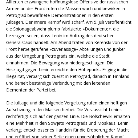
Alliierten erzwungene hoffnungslose Offensive der russischen
Armee an der Front rufen die Massen wach und bewirken in
Petrograd bewaffnete Demonstrationen in den ersten
Julitagen. Der innere Kampf wird scharf. Am 5. Juli veröffentlicht
die Spionageabwehr plump fabrizierte »Dokumente«, die
bezeugen sollen, dass Lenin im Auftrag des deutschen
Generalstabs handelt. Am Abend trafen von Kerenski von der
Front herbeigerufene »zuverlässige« Abteilungen und Junker
aus der Umgebung Petrograds ein, welche die Stadt
einnahmen. Die Bewegung war niedergeschlagen. Die
Hetzjagd gegen Lenin erreichte den Höhepunkt. Er ging in die
Illegalität, verbarg sich zuerst in Petrograd, danach in Finnland
und behielt beständige Verbindung mit den leitenden
Elementen der Partei bei.
Die Julitage und die folgende Vergeltung rufen einen heftigen
Aufschwung in den Massen herbei. Die Voraussicht Lenins
rechtfertigt sich auf der ganzen Linie. Die Bolschewiki erhalten
eine Mehrheit in den Sowjets Petrograds und Moskaus. Lenin
verlangt entschlossenes Handeln für die Eroberung der Macht
und eröffnet von seiner Seite einen unversöhnlichen Kampf