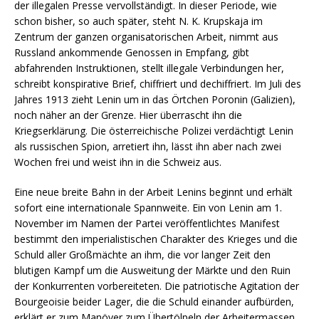
der illegalen Presse vervollständigt. In dieser Periode, wie
schon bisher, so auch später, steht N. K. Krupskaja im
Zentrum der ganzen organisatorischen Arbeit, nimmt aus
Russland ankommende Genossen in Empfang, gibt
abfahrenden Instruktionen, stellt illegale Verbindungen her,
schreibt konspirative Brief, chiffriert und dechiffriert. Im Juli des
Jahres 1913 zieht Lenin um in das Örtchen Poronin (Galizien),
noch näher an der Grenze. Hier überrascht ihn die
Kriegserklärung. Die österreichische Polizei verdächtigt Lenin
als russischen Spion, arretiert ihn, lässt ihn aber nach zwei
Wochen frei und weist ihn in die Schweiz aus.
Eine neue breite Bahn in der Arbeit Lenins beginnt und erhält
sofort eine internationale Spannweite. Ein von Lenin am 1.
November im Namen der Partei veröffentlichtes Manifest
bestimmt den imperialistischen Charakter des Krieges und die
Schuld aller Großmächte an ihm, die vor langer Zeit den
blutigen Kampf um die Ausweitung der Märkte und den Ruin
der Konkurrenten vorbereiteten. Die patriotische Agitation der
Bourgeoisie beider Lager, die die Schuld einander aufbürden,
erklärt er zum Manöver zum Übertölpeln der Arbeitermassen.