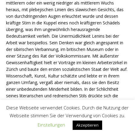
mittlerem oder ein wenig niedriger als mittlerem Wuchs
heraus, mit plebejischen Linien des slawischen Gesichts, das
von durchdringenden Augen erleuchtet wurde und dessen
kräftige Stirn in die Kuppel eines noch kräftigегen Schädels
überging, was ihm ungewöhnlich herausragende
Bedeutsamkeit verlieh. Die Unermüdlichkeit Lenins bei der
Arbeit war beispiellos. Sein Denken war gleich angespannt in
der sibirischen Verbannung, im britischen Museum oder in
einer Sitzung des Rat der Volkskommissare. Mit äußerster
Gewissenhaftigkeit hielt er Vorträge im kleinen Arbeiterzirkel in
Zürich und baute den ersten sozialistischen Staat der Welt auf.
Wissenschaft, Kunst, Kultur schätzte und liebte er in ihrem
ganzen Umfang, vergaß aber niemals, dass sie den Besitz
einer unbedeutenden Minderheit bilden. In der Schlichtheit
seines literarischen und rednerischen Stils drückte sich die
größte Konzentriertheit der auf ein einziges Ziel gerichteten
Diese Webseite verwendet Cookies. Durch die Nutzung der
geistigen Kräfte aus. Im persönlichen Umgang war Lenin
Webseite stimmen Sie der Verwendung von Cookies zu.
ausgeglichen, freundlich, aufmerksam, besonders zu den
Unterdrückten, zu den Schwachen, zu Kindern. Seine
Einstellungen
Akzeptieren
Lebensweise im Kreml unterschied sich wenig von seiner