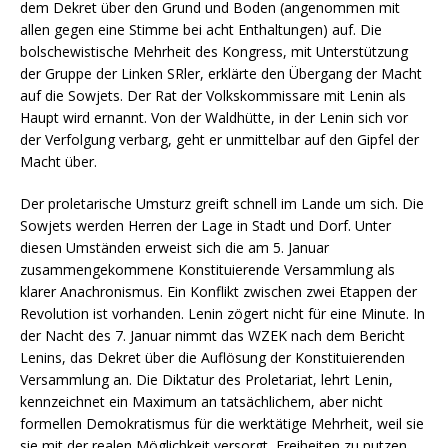
dem Dekret über den Grund und Boden (angenommen mit
allen gegen eine Stimme bei acht Enthaltungen) auf. Die
bolschewistische Mehrheit des Kongress, mit Unterstützung
der Gruppe der Linken SRler, erklärte den Übergang der Macht
auf die Sowjets. Der Rat der Volkskommissare mit Lenin als
Haupt wird ernannt. Von der Waldhütte, in der Lenin sich vor
der Verfolgung verbarg, geht er unmittelbar auf den Gipfel der
Macht über.
Der proletarische Umsturz greift schnell im Lande um sich. Die
Sowjets werden Herren der Lage in Stadt und Dorf. Unter
diesen Umständen erweist sich die am 5. Januar
zusammengekommene Konstituierende Versammlung als
klarer Anachronismus. Ein Konflikt zwischen zwei Etappen der
Revolution ist vorhanden. Lenin zögert nicht für eine Minute. In
der Nacht des 7. Januar nimmt das WZEK nach dem Bericht
Lenins, das Dekret über die Auflösung der Konstituierenden
Versammlung an. Die Diktatur des Proletariat, lehrt Lenin,
kennzeichnet ein Maximum an tatsächlichem, aber nicht
formellen Demokratismus für die werktätige Mehrheit, weil sie
sie mit der realen Möglichkeit versorgt, Freiheiten zu nutzen,