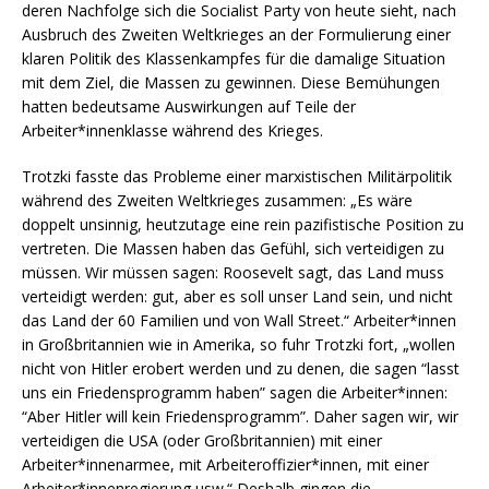
deren Nachfolge sich die Socialist Party von heute sieht, nach
Ausbruch des Zweiten Weltkrieges an der Formulierung einer
klaren Politik des Klassenkampfes für die damalige Situation
mit dem Ziel, die Massen zu gewinnen. Diese Bemühungen
hatten bedeutsame Auswirkungen auf Teile der
Arbeiter*innenklasse während des Krieges.
Trotzki fasste das Probleme einer marxistischen Militärpolitik
während des Zweiten Weltkrieges zusammen: „Es wäre
doppelt unsinnig, heutzutage eine rein pazifistische Position zu
vertreten. Die Massen haben das Gefühl, sich verteidigen zu
müssen. Wir müssen sagen: Roosevelt sagt, das Land muss
verteidigt werden: gut, aber es soll unser Land sein, und nicht
das Land der 60 Familien und von Wall Street.“ Arbeiter*innen
in Großbritannien wie in Amerika, so fuhr Trotzki fort, „wollen
nicht von Hitler erobert werden und zu denen, die sagen “lasst
uns ein Friedensprogramm haben” sagen die Arbeiter*innen:
“Aber Hitler will kein Friedensprogramm”. Daher sagen wir, wir
verteidigen die USA (oder Großbritannien) mit einer
Arbeiter*innenarmee, mit Arbeiteroffizier*innen, mit einer
Arbeiter*innenregierung usw.“ Deshalb gingen die