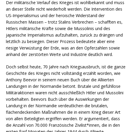
Der militärische Verlauf des Krieges ist wohlbekannt und muss
an dieser Stelle nicht wiederholt werden. Die Intervention des
US-Imperialismus und der heroische Widerstand der
Russischen Massen – trotz Stalins Verbrechen – schafften es,
Hitlers militärische Kräfte sowie die Mussolinis und des
japanische Imperialismus aufzuhalten, zurück zu drängen und
letztlich zu besiegen. Dieser Prozess bedeutete aber eine
riesige Verwüstung der Erde, was an den Opferzahlen sowie
anhand der zerstörten Werte und Industrie deutlich wird.
Doch selbst heute, 70 Jahre nach Kriegsausbruch, ist die ganze
Geschichte des Krieges nicht vollständig erzählt worden, wie
Anthony Beevor in seinem neuen Buch über die Alliierten
Landungen in der Normandie betont. Brutale und gefühllose
Militäraktionen waren nicht ausschließlich Hitler und Mussolini
vorbehalten. Beevors Buch über die Auswirkungen der
Landung in der Normandie verdeutlichen die brutalen,
flächendeckenden Maßnahmen die in einem Krieg dieser Art
von allen Beteiligten ergriffen werden. Er argumentiert, dass
die Anzahl von 70.000 Französische Zivilist*innen, die in den
ersten fünf Monaten des Jahres 1944 durch Alliierte