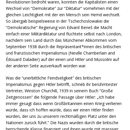
Revolutionen bedroht waren, konnten die Kapitalisten einen
Wechsel von “Demokratie” zur “Diktatur” vornehmen mit der
gleichen Leichtigkeit mit der ein Mensch sein Hemd wechselt.
So übergab beispielsweise in der Tschechoslowakei die
“Demokratische” Regierung von Edvard Beneš die Macht
einfach einer Militärdiktatur und flüchtete selbst nach London,
nachdem sein Land durch das Münchener Abkommen vom
September 1938 durch die Repräsentant*innen des britischen
und französischen Imperialismus (Neville Chamberlain and
Édouard Daladier) auf der einen und Hitler und Mussolini auf
der anderen Seite ausverkauft worden war.
Was die “unerbittliche Feindseligkeit” des britischen
Imperialismus gegen Hitler betrifft, schrieb ihr berühmtester
Vertreter, Winston Churchill, 1939 in seinem Buch “Große
Zeitgenossen” die folgende Passage über Hitler: „Ich habe
immer gesagt dass wenn Großbritannien einen Krieg verlieren
würde, dass ich hoffen würde, dass wir einen Hitler finden
würden, der uns zu unserem rechtmäßigen Platz unter den
Nationen zurück führt.” Die Nazis wurden durch die britische
herrschende Klasse finanziert und ihnen wurde mit massiver