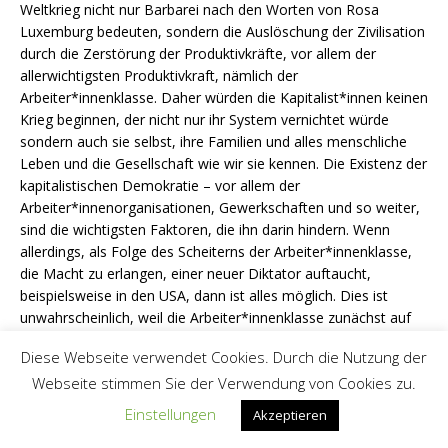
Weltkrieg nicht nur Barbarei nach den Worten von Rosa
Luxemburg bedeuten, sondern die Auslöschung der Zivilisation
durch die Zerstörung der Produktivkräfte, vor allem der
allerwichtigsten Produktivkraft, nämlich der
Arbeiter*innenklasse. Daher würden die Kapitalist*innen keinen
Krieg beginnen, der nicht nur ihr System vernichtet würde
sondern auch sie selbst, ihre Familien und alles menschliche
Leben und die Gesellschaft wie wir sie kennen. Die Existenz der
kapitalistischen Demokratie – vor allem der
Arbeiter*innenorganisationen, Gewerkschaften und so weiter,
sind die wichtigsten Faktoren, die ihn darin hindern. Wenn
allerdings, als Folge des Scheiterns der Arbeiter*innenklasse,
die Macht zu erlangen, einer neuer Diktator auftaucht,
beispielsweise in den USA, dann ist alles möglich. Dies ist
unwahrscheinlich, weil die Arbeiter*innenklasse zunächst auf
die Krise reagieren und versuchen würde, in Richtung einer
Diese Webseite verwendet Cookies. Durch die Nutzung der
Veränderung der Gesellschaft zu gehen. Es würde also nicht
Webseite stimmen Sie der Verwendung von Cookies zu.
nur einen Rückschlag oder eine Niederlage erfordern, sondern
eine ganze Serie davon, bevor der Kapitalismus in der Lage
Einstellungen
Akzeptieren
wäre, der Gesellschaft ein reaktionäres Regime