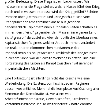
großer Bedeutung. Diese Frage ist ein Lackmustest. Wir
müssen immer die Frage stellen: welche Klasse führt den Krieg
durch und in wessen Interesse wird der Krieg geführt? Schöne
Phrasen über „Demokratie“ und „Kriegsschuld“ sind vom
Standpunkt der Arbeiter*innenklasse aus gesehen
nebensächlich. Diplomat*innen auf beiden Seiten schaffen es
immer, den „Feind“ gegenüber den Massen im eigenen Land
als „Agressor“ darzustellen. Aber der politische Überbau eines
kapitalistischen Regimes welcher Art auch immer, verändert
die reaktionären ökonomischen Fundamente des
Imperialismus als hauptsächliche Treibkraft des Krieges nicht.
In diesem Sinne war der Zweite Weltkrieg in erster Linie eine
Fortsetzung des Ersten als Kampf zwischen rivalisierenden
imperialistischen Mächten.
Eine Fortsetzung ist allerdings nicht das Gleiche wie eine
Wiederholung. Die Existenz von faschistischen Regimen –
dessen wesentliches Merkmal die komplette Auslöschung aller
Elemente der Demokratie ist, vor allem was
Arbeiter*innendemokratie, Gewerkschaften, Streikrecht,
Versammlungsrecht und so weiter betrifft – hatte enorme