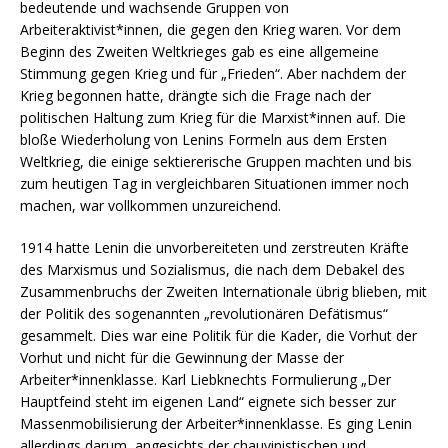
bedeutende und wachsende Gruppen von
Arbeiteraktivist*innen, die gegen den Krieg waren. Vor dem
Beginn des Zweiten Weltkrieges gab es eine allgemeine
Stimmung gegen Krieg und für „Frieden“. Aber nachdem der
Krieg begonnen hatte, drängte sich die Frage nach der
politischen Haltung zum Krieg für die Marxist*innen auf. Die
bloße Wiederholung von Lenins Formeln aus dem Ersten
Weltkrieg, die einige sektiererische Gruppen machten und bis
zum heutigen Tag in vergleichbaren Situationen immer noch
machen, war vollkommen unzureichend.
1914 hatte Lenin die unvorbereiteten und zerstreuten Kräfte
des Marxismus und Sozialismus, die nach dem Debakel des
Zusammenbruchs der Zweiten Internationale übrig blieben, mit
der Politik des sogenannten „revolutionären Defätismus“
gesammelt. Dies war eine Politik für die Kader, die Vorhut der
Vorhut und nicht für die Gewinnung der Masse der
Arbeiter*innenklasse. Karl Liebknechts Formulierung „Der
Hauptfeind steht im eigenen Land“ eignete sich besser zur
Massenmobilisierung der Arbeiter*innenklasse. Es ging Lenin
allerdings darum, angesichts der chauvinistischen und