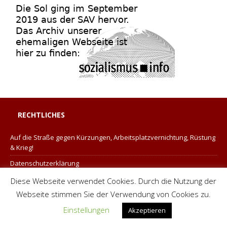
RECHTLICHES
Auf die Straße gegen Kürzungen, Arbeitsplatzvernichtung, Rüstung
& Krieg!
Datenschutzerklärung
Kontakt
Diese Webseite verwendet Cookies. Durch die Nutzung der
Webseite stimmen Sie der Verwendung von Cookies zu.
Links
Einstellungen
Satzung der Sol
Akzeptieren
Sozialismustag Aachen 2026