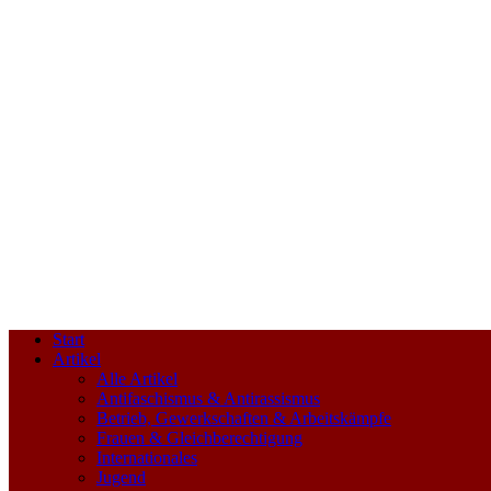
Start
Artikel
Alle Artikel
Antifaschismus & Antirassismus
Betrieb, Gewerkschaften & Arbeitskämpfe
Frauen & Gleichberechtigung
Internationales
Jugend