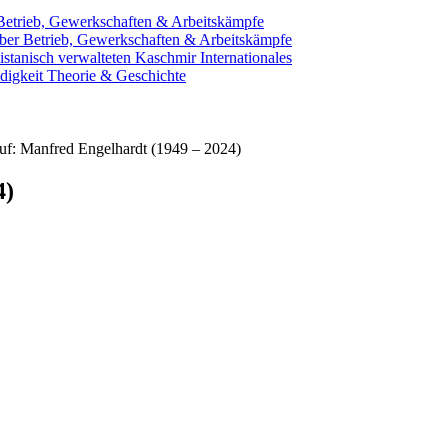
Betrieb, Gewerkschaften & Arbeitskämpfe
öber
Betrieb, Gewerkschaften & Arbeitskämpfe
istanisch verwalteten Kaschmir
Internationales
digkeit
Theorie & Geschichte
uf: Manfred Engelhardt (1949 – 2024)
4)