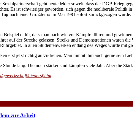
e Sozialpartnerschaft geht heute leider soweit, dass der DGB Krieg g
ter. Es ist schwieriger geworden, sich gegen die neoliberale Politik i
 Tag nach einer Großdemo im Mai 1981 sofort zurückgezogen wurde. H
 Beispiel dafür, dass man nach wie vor Kämpfe führen und gewinnen k
hrer auf der Strecke gelassen. Streiks und Demonstrationen waren die 
s Ruhrgebiet. In allen Studentenwerken entlang des Weges wurde mit g
n erst jetzt richtig aufzudrehen. Man nimmt ihm auch gerne sein Liebl
 Stunde lang. Die noch stärker sind kämpfen viele Jahr. Aber die Stärk
/gewerkschaft/niedersf.htm
dem zur Arbeit