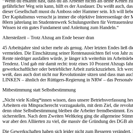
“Wenn du erkannt hast, dass du als Arbeiter nichts als deine Ketten zu
gefährlicher Weg sein kann, hilft es der Ausdauer. Du weißt auch, da
dieser Gesellschaft musst du Amboss oder Hammer sein. Ich will lieb
Der Kapitalismus versucht ja immer die objektive Interessenlage d
80ern jahrelang im Studentenwerk Schulungsreihen für Vertrauensleu
Wissen ist ein gutes Fundament und Anleitung zum Handeln.“
Altersteilzeit – Trotz Abzug am Ende besser dran
45 Arbeitsjahre sind sicher mehr als genug. Aber letzten Endes ließ 
vermeiden. Die Einschätzung seiner Rentenaussichten fiel von Jahr z
Rente niedriger ausfallen würde, je länger ich weiterhin im Arbeitsle
Tendenz. Und gab mir damit recht: trotz eines 10 Prozent Abzugs fahre
gewerkschaftlicher oder betrieblicher Arbeit zurückzuziehen. Ich we
weiß, dass auch dort nicht nur Revolutionäre sitzen und dass man auc
LINKEN – ähnlich der Rüttigers-Regierung in NRW – das Personalver
Mitbestimmung statt Selbstbestimmung
„Nicht viele Kolleg*innen wissen, dass unsere Betriebsverfassung h
Arbeitern ein Mitspracherecht vorzugaukeln, mit dem Ziel, die revolut
denn ohne Selbstbestimmung bleiben die Arbeiter fremdbestimmt. Ers
sicherstellen. Nach dem Zweiten Weltkrieg ging die allgemeine Sti
war aber den Alliierten zu viel, die massiv die Gründung des DGB als
Die Gewerkschaften haben sich leider nicht zum Besseren verändert. 