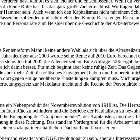
 verlieren hast, kämpft es sich leichter und entschlossener. Wenn du ve
ss du keine Ruhe hast bis das ganz große Ziel erreicht ist. Wir tragen
er Hammer sein! Auch wenn ich den Kapitalismus nicht mit einem Schlag
er Massen auszublenden und schürt eher den Kampf Rasse gegen Rasse 
te und Personalräte zum Beispiel über die Geschichte der Arbeiterbewe
die Rentenreform Manni keine andere Wahl als sich über die Altersteilz
u Jahr niedriger aus: 2003 wurde seine Rente auf 2010 Euro berechnet 
ben stehe. Ich trat 2005 die Altersteilzeit an. Eine Anfrage 2006 ergab 
 ich damit besser. Für mich beginnt aber keine ruhige Zeit. Das Gegente
rde aber mehr Zeit für politisches Engagement haben und bin bereit, m
h dort gegen einige neoliberale Einstellungen kämpfen muss. Mich ärger
tretungsgesetz zur Makulatur macht und die Rechte der Personalräte 
eute ein Nebenprodukt der Novemberrevolution von 1918 ist. Die Herrs
ionären Räte zu behindern und die Betriebe der Kapitalisten zu bewahre
t die Enteignung der “Couponschneider“, der Kapitalisten, und die Ü
mmung in diese Richtung. Das stand im Vordergrund für die Arbeiter*
 einen sozialpartnerschaftlichen Dachverband favorisierten.
Niemand erwartet vom DGB revolutionär zu sein, aber als Interessenver