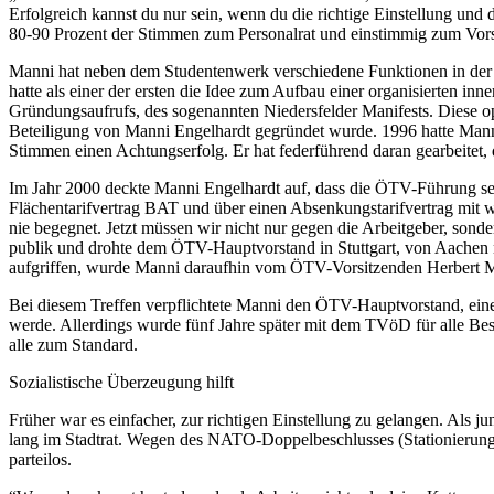
Erfolgreich kannst du nur sein, wenn du die richtige Einstellung un
80-90 Prozent der Stimmen zum Personalrat und einstimmig zum Vor
Manni hat neben dem Studentenwerk verschiedene Funktionen in der o
hatte als einer der ersten die Idee zum Aufbau einer organisierten
Gründungsaufrufs, des sogenannten Niedersfelder Manifests. Diese o
Beteiligung von Manni Engelhardt gegründet wurde. 1996 hatte Mann
Stimmen einen Achtungserfolg. Er hat federführend daran gearbeitet
Im Jahr 2000 deckte Manni Engelhardt auf, dass die ÖTV-Führung s
Flächentarifvertrag BAT und über einen Absenkungstarifvertrag mit we
nie begegnet. Jetzt müssen wir nicht nur gegen die Arbeitgeber, so
publik und drohte dem ÖTV-Hauptvorstand in Stuttgart, von Aachen n
aufgriffen, wurde Manni daraufhin vom ÖTV-Vorsitzenden Herbert M
Bei diesem Treffen verpflichtete Manni den ÖTV-Hauptvorstand, eine 
werde. Allerdings wurde fünf Jahre später mit dem TVöD für alle Be
alle zum Standard.
Sozialistische Überzeugung hilft
Früher war es einfacher, zur richtigen Einstellung zu gelangen. Als 
lang im Stadtrat. Wegen des NATO-Doppelbeschlusses (Stationierung
parteilos.