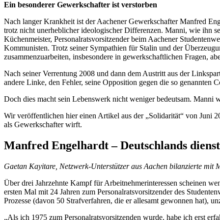
Ein besonderer Gewerkschafter ist verstorben
Nach langer Krankheit ist der Aachener Gewerkschafter Manfred En
trotz nicht unerheblicher ideologischer Differenzen. Manni, wie ihn 
Küchenmeister, Personalratsvorsitzender beim Aachener Studentenw
Kommunisten. Trotz seiner Sympathien für Stalin und der Überzeugun
zusammenzuarbeiten, insbesondere in gewerkschaftlichen Fragen, aber
Nach seiner Verrentung 2008 und dann dem Austritt aus der Linkspa
andere Linke, den Fehler, seine Opposition gegen die so genannten 
Doch dies macht sein Lebenswerk nicht weniger bedeutsam. Manni war
Wir veröffentlichen hier einen Artikel aus der „Solidarität“ von Jun
als Gewerkschafter wirft.
Manfred Engelhardt – Deutschlands dienstä
Gaetan Kayitare, Netzwerk-Unterstützer aus Aachen bilanzierte mit M
Über drei Jahrzehnte Kampf für Arbeitnehmerinteressen scheinen weni
ersten Mal mit 24 Jahren zum Personalratsvorsitzender des Studen
Prozesse (davon 50 Strafverfahren, die er allesamt gewonnen hat),
„Als ich 1975 zum Personalratsvorsitzenden wurde, habe ich erst erfa