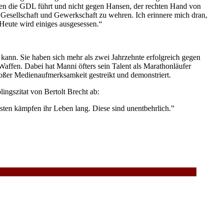
egen die GDL führt und nicht gegen Hansen, der rechten Hand von
n Gesellschaft und Gewerkschaft zu wehren. Ich erinnere mich dran,
eute wird einiges ausgesessen.“
ann. Sie haben sich mehr als zwei Jahrzehnte erfolgreich gegen
Waffen. Dabei hat Manni öfters sein Talent als Marathonläufer
roßer Medienaufmerksamkeit gestreikt und demonstriert.
ingszitat von Bertolt Brecht ab:
sten kämpfen ihr Leben lang. Diese sind unentbehrlich.”