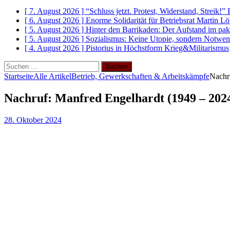
[ 7. August 2026 ]
“Schluss jetzt. Protest, Widerstand, Streik!”
[ 6. August 2026 ]
Enorme Solidarität für Betriebsrat Martin L
[ 5. August 2026 ]
Hinter den Barrikaden: Der Aufstand im pak
[ 5. August 2026 ]
Sozialismus: Keine Utopie, sondern Notwen
[ 4. August 2026 ]
Pistorius in Höchstform
Krieg&Militarismus
Suchen
nach:
Startseite
Alle Artikel
Betrieb, Gewerkschaften & Arbeitskämpfe
Nachr
Nachruf: Manfred Engelhardt (1949 – 202
28. Oktober 2024