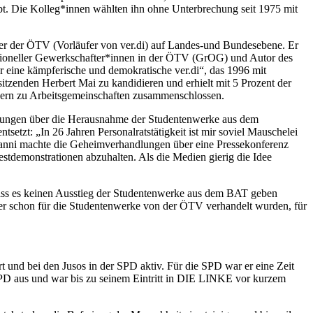
abt. Die Kolleg*innen wählten ihn ohne Unterbrechung seit 1975 mit
ter der ÖTV (Vorläufer von ver.di) auf Landes-und Bundesebene. Er
sitioneller Gewerkschafter*innen in der ÖTV (GrOG) und Autor des
 eine kämpferische und demokratische ver.di“, das 1996 mit
enden Herbert Mai zu kandidieren und erhielt mit 5 Prozent der
ndern zu Arbeitsgemeinschaften zusammenschlossen.
dlungen über die Herausnahme der Studentenwerke aus dem
etzt: „In 26 Jahren Personalratstätigkeit ist mir soviel Mauschelei
 Manni machte die Geheimverhandlungen über eine Pressekonferenz
stdemonstrationen abzuhalten. Als die Medien gierig die Idee
 dass es keinen Ausstieg der Studentenwerke aus dem BAT geben
her schon für die Studentenwerke von der ÖTV verhandelt wurden, für
t und bei den Jusos in der SPD aktiv. Für die SPD war er eine Zeit
PD aus und war bis zu seinem Eintritt in DIE LINKE vor kurzem