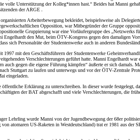
d die volle Unterstützung der Kolleg*innen hast.“ Beides hat Manni geh
sitzenden der ARGE .
rganisierten Arbeiterbewegung bekleidet, beispielsweise als Delegier
 innergewerkschaftlichen Opposition, war Mitbegründer der Gruppe oppo
ppositionelle Gruppierung war eine Vorläufergruppe des „Netzwerks für
i Engelhardt den Mut, beim ÖTV-Kongress gegen den damaligen Vorsitz
, dass sich Personalräte der Studentenwerke auch in anderen Bundeslä
eit 1997 mit den Geschäftsführern der Studentenwerke Geheimverhan
itgehenden Verschlechterungen geführt hatte. Manni Engelhardt war ents
ndern auch gegen die eigene Führung kämpfen“ äußerte er sich damals.
ach Stuttgart zu laufen und unterwegs und vor der ÖTV-Zentrale Prote
ai eingeladen.
öffentliche Erklärung zu unterschreiben. In dieser wurde festgelegt,
schäftigten der BAT abgeschafft und viele Verschlechterungen, die frü
junger Lehrling wurde Manni von der Jugendbewegung der 68er politisier
 von atomaren US-Raketen in Westdeutschland) trat er 1981 aus der S