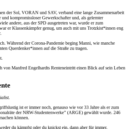
tionen der Sol, VORAN und SAV, verband eine lange Zusammenarbeit
er und kompromissloser Gewerkschafter und, als gelernter
ele andere, aus der SPD ausgetreten war, wurde er zum
, war er Klassenkämpfer genug, um auch mit uns Trotzkist*innen eng
.
ß nach. Während der Corona-Pandemie beging Manni, wie manche
nten Querdenker*innen auf die Straße zu tragen.
t.
ich von Manfred Engelhardts Renteneintritt einen Blick auf sein Leben
ente
alist.
ffslustig ist er immer noch, genauso wie vor 33 Jahre als er zum
Personalräte der NRW-Studentenwerke” (ARGE) gewählt wurde. 246
g machen können.
weder du kämpfst oder du knickst ein, dann aber für immer.