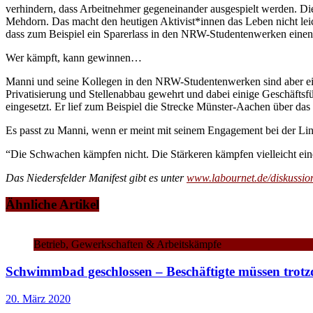
verhindern, dass Arbeitnehmer gegeneinander ausgespielt werden. Di
Mehdorn. Das macht den heutigen Aktivist*innen das Leben nicht leich
dass zum Beispiel ein Sparerlass in den NRW-Studentenwerken einen
Wer kämpft, kann gewinnen…
Manni und seine Kollegen in den NRW-Studentenwerken sind aber ein
Privatisierung und Stellenabbau gewehrt und dabei einige Geschäftsfü
eingesetzt. Er lief zum Beispiel die Strecke Münster-Aachen über da
Es passt zu Manni, wenn er meint mit seinem Engagement bei der Linke
“Die Schwachen kämpfen nicht. Die Stärkeren kämpfen vielleicht eine
Das Niedersfelder Manifest gibt es unter
www.labournet.de/diskussion
Ähnliche Artikel
Betrieb, Gewerkschaften & Arbeitskämpfe
Schwimmbad geschlossen – Beschäftigte müssen trotz
20. März 2020