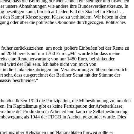
rstehst, dass die Befreiung der Menschheit ein steiniger und bisweilen
 daher unsere Abmahnungen wie andere ihre Bundesverdienstkreuze. In
 beseitigen kann, bin ich auf jeden Fall der Stachel im Fleisch…
um den Kampf Klasse gegen Klasse zu verhindern. Wir haben in den
gung oder über die politische Ökonomie durchgezogen. Politisches
eit früher zurückzuziehen, um noch größere Einbußen bei der Rente zu
und 2004 bereits auf nur 1760 Euro. „Mir wurde klar dass meine
bereits eine Rentenerwartung von nur 1480 Euro, bei sinkender
il wird der Fall sein. Ich habe nicht vor, mich von
ich in die Linke einzubringen und Verantwortung zu übernehmen. Ich
t sehr, dass ausgerechnet der Berliner Senat mit der Stimme der
massiv beschneidet.“
chenden ließen 1920 die Partizipation, die Mitbestimmung zu, um den
n. Im Kapitalismus gibt es keine Partizipation der Arbeiterklasse;
bernahme der Produktion in Arbeiterhand kann die Selbstbestimmung
innenbewegung als 1944 der FDGB in Aachen gegründet wurde. Dies
tretung über Religionen und Nationalitäten hinweg sollte er