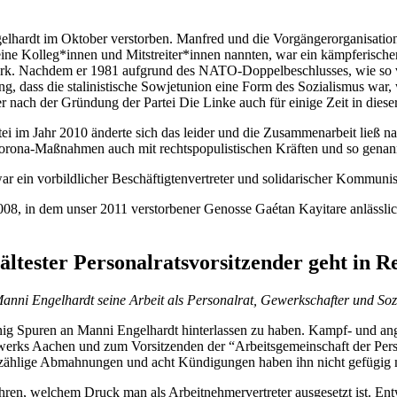
gelhardt im Oktober verstorben. Manfred und die Vorgängerorganisa
seine Kolleg*innen und Mitstreiter*innen nannten, war ein kämpferisch
erk. Nachdem er 1981 aufgrund des NATO-Doppelbeschlusses, wie so vi
g, dass die stalinistische Sowjetunion eine Form des Sozialismus war
 nach der Gründung der Partei Die Linke auch für einige Zeit in dieser
rtei im Jahr 2010 änderte sich das leider und die Zusammenarbeit lie
Corona-Maßnahmen auch mit rechtspopulistischen Kräften und so genan
 ein vorbildlicher Beschäftigtenvertreter und solidarischer Kommunis
i 2008, in dem unser 2011 verstorbener Genosse Gaétan Kayitare anlässl
ltester Personalratsvorsitzender geht in R
anni Engelhardt seine Arbeit als Personalrat, Gewerkschafter und Sozi
g Spuren an Manni Engelhardt hinterlassen zu haben. Kampf- und angri
tenwerks Aachen und zum Vorsitzenden der “Arbeitsgemeinschaft der 
 unzählige Abmahnungen und acht Kündigungen haben ihn nicht gefügi
hren, welchem Druck man als Arbeitnehmervertreter ausgesetzt ist. Ent