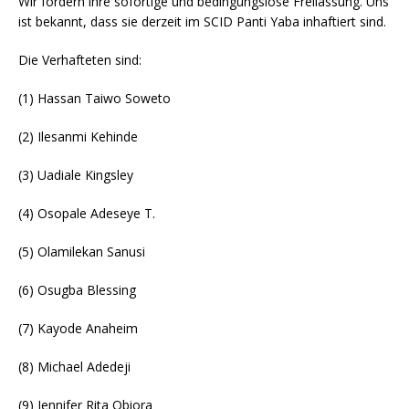
Wir fordern ihre sofortige und bedingungslose Freilassung. Uns
ist bekannt, dass sie derzeit im SCID Panti Yaba inhaftiert sind.
Die Verhafteten sind:
(1) Hassan Taiwo Soweto
(2) Ilesanmi Kehinde
(3) Uadiale Kingsley
(4) Osopale Adeseye T.
(5) Olamilekan Sanusi
(6) Osugba Blessing
(7) Kayode Anaheim
(8) Michael Adedeji
(9) Jennifer Rita Obiora