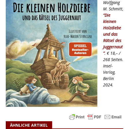
Wolfgang
M. Schmitt,
“Die
kleinen
Holzdiebe
und das
Rätsel des
Juggernaut
”
. € 18,– /
268 Seiten.
Insel-
Verlag,
Berlin
2024.
ÄHNLICHE ARTIKEL