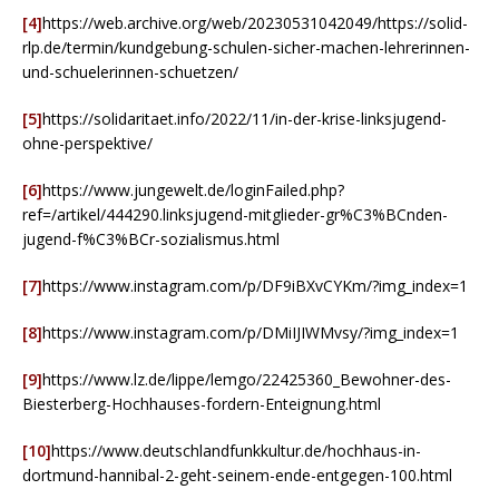
[4]
https://web.archive.org/web/20230531042049/https://solid-
rlp.de/termin/kundgebung-schulen-sicher-machen-lehrerinnen-
und-schuelerinnen-schuetzen/
[5]
https://solidaritaet.info/2022/11/in-der-krise-linksjugend-
ohne-perspektive/
[6]
https://www.jungewelt.de/loginFailed.php?
ref=/artikel/444290.linksjugend-mitglieder-gr%C3%BCnden-
jugend-f%C3%BCr-sozialismus.html
[7]
https://www.instagram.com/p/DF9iBXvCYKm/?img_index=1
[8]
https://www.instagram.com/p/DMiIJIWMvsy/?img_index=1
[9]
https://www.lz.de/lippe/lemgo/22425360_Bewohner-des-
Biesterberg-Hochhauses-fordern-Enteignung.html
[10]
https://www.deutschlandfunkkultur.de/hochhaus-in-
dortmund-hannibal-2-geht-seinem-ende-entgegen-100.html