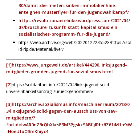
30/damit-die-mieten-sinken-immobilienhaie-
enteignen-musterflyer-fur-den-jugendwahlkampf/
https://revolutionaerelinke.wordpress.com/2021/04/
07/broschure-zukunft-statt-kapitalismus-ein-
sozialistisches-programm-fur-die-jugend/
https://web.archive.org/web/20220122235528/https://sol
id-rlp.de/Material/flyer/
[1]
https://www.jungewelt.de/artikel/444290.linksjugend-
mitglieder-gründen-jugend-für-sozialismus.html
[2]
https://solidaritaet.info/2021/04/linksjugend-solid-
unvereinbarkeitsantrag-zurueckgenommen/
[3]
https://archiv.sozialismus.info/maschinenraum/2018/0
3/linksjugend-solid-gegen-den-ausschluss-von-sav-
mitgliedern/?
fbclid=IwAR0nZ6rQbXkrsE3M3PgskxSABfljIRbr6Z61iM1o9iW
-HoeUfoO3mKhiyc4