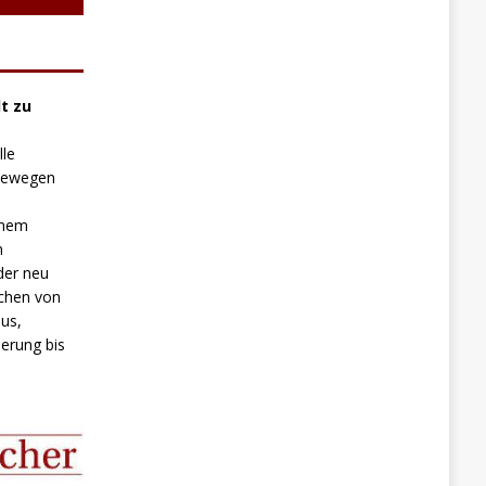
t zu
lle
 bewegen
inem
n
der neu
chen von
us,
erung bis
.