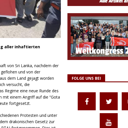
g aller inhaftierten
haft von Sri Lanka, nachdem der
 geflohen und von der
 aus dem Land gejagt worden
FOLGE UNS BEI
ch versucht, die
das Regime eine neue Runde des
mit einem Angriff auf die “Gota
ute fortgesetzt.
chiedenen Protesten und unter
r dem drakonischen Gesetz zur
, PTA) festgenommen. Dies ist