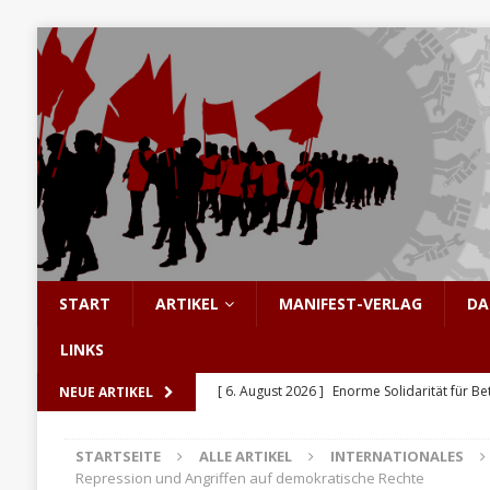
START
ARTIKEL
MANIFEST-VERLAG
DA
LINKS
[ 6. August 2026 ]
Enorme Solidarität für Be
NEUE ARTIKEL
[ 5. August 2026 ]
Hinter den Barrikaden: D
STARTSEITE
ALLE ARTIKEL
INTERNATIONALES
[ 5. August 2026 ]
Sozialismus: Keine Utopi
Repression und Angriffen auf demokratische Rechte