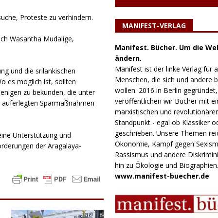
uche, Proteste zu verhindern.
MANIFEST-VERLAG
eßlich Wasantha Mudalige,
Manifest. Bücher. Um die Wel
ändern.
Manifest ist der linke Verlag für a
ung und die srilankischen
Menschen, die sich und andere
 es möglich ist, sollten
wollen. 2016 in Berlin gegründet,
enigen zu bekunden, die unter
veröffentlichen wir Bücher mit e
ung auferlegten Sparmaßnahmen
marxistischen und revolutionäre
Standpunkt - egal ob Klassiker o
geschrieben. Unsere Themen rei
eine Unterstützung und
Ökonomie, Kampf gegen Sexism
Forderungen der Aragalaya-
Rassismus und andere Diskrimini
hin zu Ökologie und Biographien
www.manifest-buecher.de