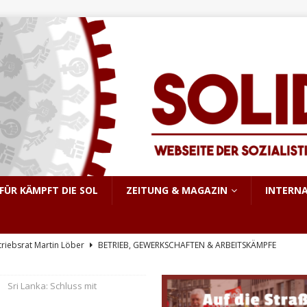
FÜR KÄMPFT DIE SOL
ZEITUNG & MAGAZIN
INTERN
triebsrat Martin Löber
BETRIEB, GEWERKSCHAFTEN & ARBEITSKÄMPFE
er Aufstand im pakistanisch verwalteten Kaschmir
INTERNATIONALES
Sri Lanka: Schluss mit
e, sondern Notwendigkeit
THEORIE & GESCHICHTE