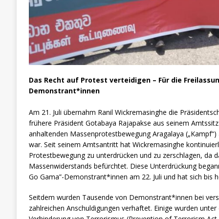
Das Recht auf Protest verteidigen – Für die Freilassun
Demonstrant*innen
Am 21. Juli übernahm Ranil Wickremasinghe die Präsidentsc
frühere Präsident Gotabaya Rajapakse aus seinem Amtssitz
anhaltenden Massenprotestbewegung Aragalaya („Kampf“)
war. Seit seinem Amtsantritt hat Wickremasinghe kontinuierli
Protestbewegung zu unterdrücken und zu zerschlagen, da 
Massenwiderstands befürchtet. Diese Unterdrückung begann 
Go Gama”-Demonstrant*innen am 22. Juli und hat sich bis he
Seitdem wurden Tausende von Demonstrant*innen bei vers
zahlreichen Anschuldigungen verhaftet. Einige wurden unte
Verhinderung von Terrorismus (Prevention of Terrorism Act