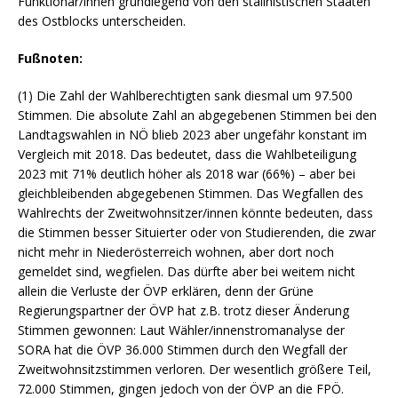
Funktionär/innen grundlegend von den stalinistischen Staaten
des Ostblocks unterscheiden.
Fußnoten:
(1) Die Zahl der Wahlberechtigten sank diesmal um 97.500
Stimmen. Die absolute Zahl an abgegebenen Stimmen bei den
Landtagswahlen in NÖ blieb 2023 aber ungefähr konstant im
Vergleich mit 2018. Das bedeutet, dass die Wahlbeteiligung
2023 mit 71% deutlich höher als 2018 war (66%) – aber bei
gleichbleibenden abgegebenen Stimmen. Das Wegfallen des
Wahlrechts der Zweitwohnsitzer/innen könnte bedeuten, dass
die Stimmen besser Situierter oder von Studierenden, die zwar
nicht mehr in Niederösterreich wohnen, aber dort noch
gemeldet sind, wegfielen. Das dürfte aber bei weitem nicht
allein die Verluste der ÖVP erklären, denn der Grüne
Regierungspartner der ÖVP hat z.B. trotz dieser Änderung
Stimmen gewonnen: Laut Wähler/innenstromanalyse der
SORA hat die ÖVP 36.000 Stimmen durch den Wegfall der
Zweitwohnsitzstimmen verloren. Der wesentlich größere Teil,
72.000 Stimmen, gingen jedoch von der ÖVP an die FPÖ.