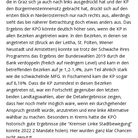
die in Graz sich ja auch nach links ausgedrückt hat und der KP
den Bürgermeisterinnensitz gebracht hat, drückt sich auf den
ersten Blick in Niederösterreich nur nach rechts aus, allerdings
sieht das bei näherer Betrachtung doch etwas anders aus. Das
Ergebnis der KPÖ könnte deutlich höher sein, wenn die KP in
allen Bezirken angetreten wäre. In den Bezirken, in denen sie
angetreten ist (Bruck an der Leitha, St. Pölten, Wiener
Neustadt und Amstetten) konnte sie trotz der Schwäche ihres
Programms das Ergebnis der Bundeswahlen 2019 durch die
Bank verdoppeln (freilich auf niedrigem Level) und kam in den
betreffenden Bezirken auf je 1,2-1,4%, zum Teil ähnlich stark
wie die schwächelnde MFG. In Fischamend kam die KP sogar
auf 6,16%. Dass die KP zumindest in diesen Bezirken
angetreten ist, war ein Fortschritt gegenüber den letzten
beiden Landtagswahlen, aber die Detailergebnisse zeigen,
dass hier noch mehr möglich wäre, wenn ein durchgehender
Anspruch gestellt würde, anzutreten und eine linke Alternative
wählbar zu machen. Besonders in Krems hatte die KPÖ
historisch gute Ergebnisse (die “Kremser Linke Stadtbewegung”
konnte 2022 2 Mandate holen). Hier wurden ganz klar Chancen
nicht genutzt.