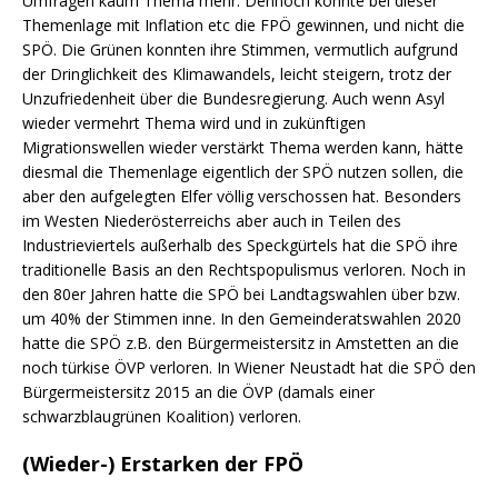
Umfragen kaum Thema mehr. Dennoch konnte bei dieser
Themenlage mit Inflation etc die FPÖ gewinnen, und nicht die
SPÖ. Die Grünen konnten ihre Stimmen, vermutlich aufgrund
der Dringlichkeit des Klimawandels, leicht steigern, trotz der
Unzufriedenheit über die Bundesregierung. Auch wenn Asyl
wieder vermehrt Thema wird und in zukünftigen
Migrationswellen wieder verstärkt Thema werden kann, hätte
diesmal die Themenlage eigentlich der SPÖ nutzen sollen, die
aber den aufgelegten Elfer völlig verschossen hat. Besonders
im Westen Niederösterreichs aber auch in Teilen des
Industrieviertels außerhalb des Speckgürtels hat die SPÖ ihre
traditionelle Basis an den Rechtspopulismus verloren. Noch in
den 80er Jahren hatte die SPÖ bei Landtagswahlen über bzw.
um 40% der Stimmen inne. In den Gemeinderatswahlen 2020
hatte die SPÖ z.B. den Bürgermeistersitz in Amstetten an die
noch türkise ÖVP verloren. In Wiener Neustadt hat die SPÖ den
Bürgermeistersitz 2015 an die ÖVP (damals einer
schwarzblaugrünen Koalition) verloren.
(
Wieder-) Erstarken der FPÖ