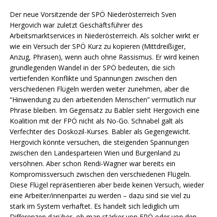
Der neue Vorsitzende der SPÖ Niederösterreich Sven
Hergovich war zuletzt Geschäftsführer des
Arbeitsmarktservices in Niederösterreich. Als solcher wirkt er
wie ein Versuch der SPÖ Kurz zu kopieren (Mittdreißiger,
Anzug, Phrasen), wenn auch ohne Rassismus. Er wird keinen
grundlegenden Wandel in der SPÖ bedeuten, die sich
vertiefenden Konflikte und Spannungen zwischen den
verschiedenen Flügeln werden weiter zunehmen, aber die
“Hinwendung zu den arbeitenden Menschen” vermutlich nur
Phrase bleiben. Im Gegensatz zu Babler sieht Hergovich eine
Koalition mit der FPÖ nicht als No-Go. Schnabel galt als
Verfechter des Doskozil-Kurses. Babler als Gegengewicht.
Hergovich könnte versuchen, die steigenden Spannungen
zwischen den Landesparteien Wien und Burgenland zu
versöhnen. Aber schon Rendi-Wagner war bereits ein
Kompromissversuch zwischen den verschiedenen Flügeln.
Diese Flügel repräsentieren aber beide keinen Versuch, wieder
eine Arbeiter/innenpartei zu werden – dazu sind sie viel zu
stark im System verhaftet. Es handelt sich lediglich um
Differenzen darüber, ob man stärker von FPÖ oder von den