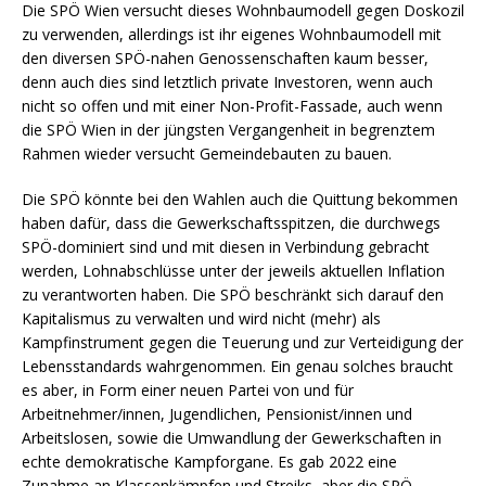
Die SPÖ Wien versucht dieses Wohnbaumodell gegen Doskozil
zu verwenden, allerdings ist ihr eigenes Wohnbaumodell mit
den diversen SPÖ-nahen Genossenschaften kaum besser,
denn auch dies sind letztlich private Investoren, wenn auch
nicht so offen und mit einer Non-Profit-Fassade, auch wenn
die SPÖ Wien in der jüngsten Vergangenheit in begrenztem
Rahmen wieder versucht Gemeindebauten zu bauen.
Die SPÖ könnte bei den Wahlen auch die Quittung bekommen
haben dafür, dass die Gewerkschaftsspitzen, die durchwegs
SPÖ-dominiert sind und mit diesen in Verbindung gebracht
werden, Lohnabschlüsse unter der jeweils aktuellen Inflation
zu verantworten haben. Die SPÖ beschränkt sich darauf den
Kapitalismus zu verwalten und wird nicht (mehr) als
Kampfinstrument gegen die Teuerung und zur Verteidigung der
Lebensstandards wahrgenommen. Ein genau solches braucht
es aber, in Form einer neuen Partei von und für
Arbeitnehmer/innen, Jugendlichen, Pensionist/innen und
Arbeitslosen, sowie die Umwandlung der Gewerkschaften in
echte demokratische Kampforgane. Es gab 2022 eine
Zunahme an Klassenkämpfen und Streiks, aber die SPÖ