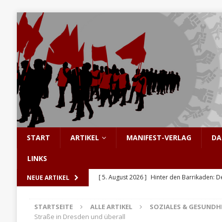
START
ARTIKEL
MANIFEST-VERLAG
DA
LINKS
[ 5. August 2026 ]
Hinter den Barrikaden: D
NEUE ARTIKEL
[ 5. August 2026 ]
Sozialismus: Keine Utopi
STARTSEITE
ALLE ARTIKEL
SOZIALES & GESUNDH
[ 4. August 2026 ]
Pistorius in Höchstform
Straße in Dresden und überall