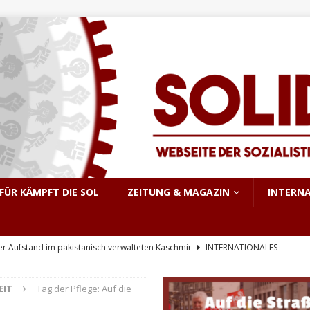
FÜR KÄMPFT DIE SOL
ZEITUNG & MAGAZIN
INTERN
er Aufstand im pakistanisch verwalteten Kaschmir
INTERNATIONALES
e, sondern Notwendigkeit
THEORIE & GESCHICHTE
EIT
Tag der Pflege: Auf die
KRIEG&MILITARISMUS