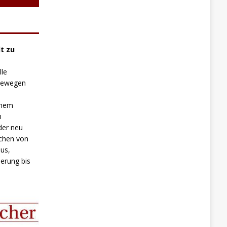
t zu
lle
 bewegen
inem
n
der neu
chen von
us,
erung bis
.