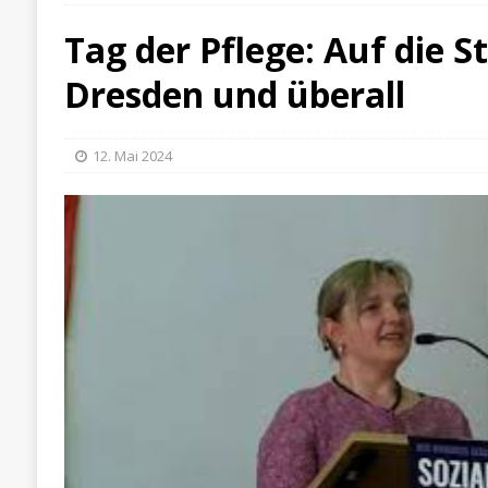
[ 7. August 2026 ]
“Schluss jetzt. Protest, Wi
Tag der Pflege: Auf die S
[ 6. August 2026 ]
Enorme Solidarität für Be
Dresden und überall
12. Mai 2024