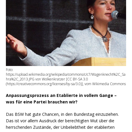
Foto:
https://upload.wikimedia.org/wikipedia/commons/c/c7/Wagenknecht%2C_Sa
hra%2C_2013.JPG von Wolkenkratzer [CC BY-SA 3.0
(https://creativecommons.org/licenses/by-sa/3.0)], vom Wikimedia Commons
Anpassungsprozess an Etablierte in vollem Gange –
was für eine Partei brauchen wir?
Das BSW hat gute Chancen, in den Bundestag einzuziehen.
Das ist vor allem Ausdruck der berechtigten Wut über die
herrschenden Zustände, der Unbeliebtheit der etablierten