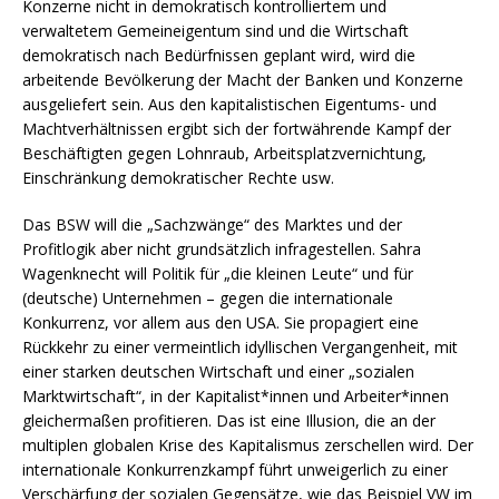
Konzerne nicht in demokratisch kontrolliertem und
verwaltetem Gemeineigentum sind und die Wirtschaft
demokratisch nach Bedürfnissen geplant wird, wird die
arbeitende Bevölkerung der Macht der Banken und Konzerne
ausgeliefert sein. Aus den kapitalistischen Eigentums- und
Machtverhältnissen ergibt sich der fortwährende Kampf der
Beschäftigten gegen Lohnraub, Arbeitsplatzvernichtung,
Einschränkung demokratischer Rechte usw.
Das BSW will die „Sachzwänge“ des Marktes und der
Profitlogik aber nicht grundsätzlich infragestellen. Sahra
Wagenknecht will Politik für „die kleinen Leute“ und für
(deutsche) Unternehmen – gegen die internationale
Konkurrenz, vor allem aus den USA. Sie propagiert eine
Rückkehr zu einer vermeintlich idyllischen Vergangenheit, mit
einer starken deutschen Wirtschaft und einer „sozialen
Marktwirtschaft“, in der Kapitalist*innen und Arbeiter*innen
gleichermaßen profitieren. Das ist eine Illusion, die an der
multiplen globalen Krise des Kapitalismus zerschellen wird. Der
internationale Konkurrenzkampf führt unweigerlich zu einer
Verschärfung der sozialen Gegensätze, wie das Beispiel VW im