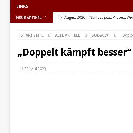
LINKS
[ 7. August 2026 ]
“Schluss jetzt. Protest, Wi
NEUE ARTIKEL
[ 6. August 2026 ]
Enorme Solidarität für Be
STARTSEITE
ALLE ARTIKEL
SOL&CWI
„Doppe
[ 5. August 2026 ]
Hinter den Barrikaden: D
[ 5. August 2026 ]
Sozialismus: Keine Utopi
„Doppelt kämpft besser“
[ 4. August 2026 ]
Pistorius in Höchstform
30. Mai 2023