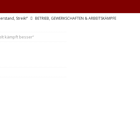
derstand, Streik!”
BETRIEB, GEWERKSCHAFTEN & ARBEITSKÄMPFE
triebsrat Martin Löber
BETRIEB, GEWERKSCHAFTEN & ARBEITSKÄMPFE
lt kämpft besser“
er Aufstand im pakistanisch verwalteten Kaschmir
INTERNATIONALES
e, sondern Notwendigkeit
THEORIE & GESCHICHTE
KRIEG&MILITARISMUS