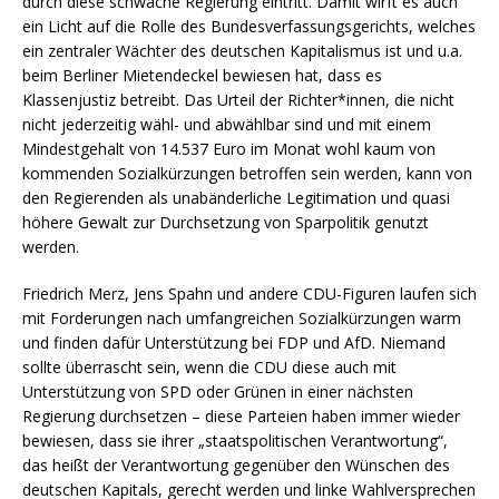
durch diese schwache Regierung eintritt. Damit wirft es auch
ein Licht auf die Rolle des Bundesverfassungsgerichts, welches
ein zentraler Wächter des deutschen Kapitalismus ist und u.a.
beim Berliner Mietendeckel bewiesen hat, dass es
Klassenjustiz betreibt. Das Urteil der Richter*innen, die nicht
nicht jederzeitig wähl- und abwählbar sind und mit einem
Mindestgehalt von 14.537 Euro im Monat wohl kaum von
kommenden Sozialkürzungen betroffen sein werden, kann von
den Regierenden als unabänderliche Legitimation und quasi
höhere Gewalt zur Durchsetzung von Sparpolitik genutzt
werden.
Friedrich Merz, Jens Spahn und andere CDU-Figuren laufen sich
mit Forderungen nach umfangreichen Sozialkürzungen warm
und finden dafür Unterstützung bei FDP und AfD. Niemand
sollte überrascht sein, wenn die CDU diese auch mit
Unterstützung von SPD oder Grünen in einer nächsten
Regierung durchsetzen – diese Parteien haben immer wieder
bewiesen, dass sie ihrer „staatspolitischen Verantwortung“,
das heißt der Verantwortung gegenüber den Wünschen des
deutschen Kapitals, gerecht werden und linke Wahlversprechen