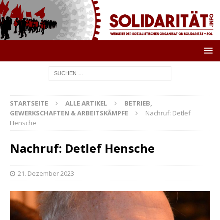
STARTSEITE
ALLE ARTIKEL
BETRIEB,
GEWERKSCHAFTEN & ARBEITSKÄMPFE
Nachruf: Detlef
Hensche
Nachruf: Detlef Hensche
21. Dezember 2023