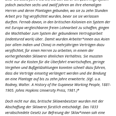
jedoch zwischen sechs und zwölf Jahren an ihre ehemaligen
Herren und deren Plantagen gebunden, wo sie zu zehn Stunden
Arbeit pro Tag verpflichtet wurden, bevor sie sie verlassen
durften. Fernab davon, in den britischen Kolonien ein System der
mit Europa vergleichbaren freien Lohnarbeit zu schaffen, gingen
die Machthaber zum System der gebundenen Vertragsarbeit
(indentured work) über. Damit wurden Arbeiter*innen aus Asien
(vor allem Indien und China) in mehrjährigen Verträgen dazu
verpflichtet, für einen Herren zu arbeiten, in einem der
vorhergehenden Sklaverei ähnlichen Verhältnis. Sie mussten
nicht nur die Kosten für die Überfahrt erwirtschaften, geringe
Vergehen und Bußgeldzahlungen konnten schnell dazu führen,
dass die Verträge einseitig verlängert werden und die Bindung
an eine Plantage auf bis zu zehn Jahre erweiterte.
(Vgl. u.a.
Rodney, Walter. A History of the Guyanese Working People, 1881-
1905. Johns Hopkins University Press, 1981.)
*
Doch nicht nur das, britische Sklavenbesitzer wurden mit der
Abschaffung der Sklaverei fürstlich entschädigt. Das 1833
verabschiedete Gesetz zur Befreiung der Sklav*innen sah eine