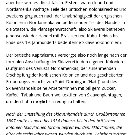
aber hier wird es direkt falsch. Erstens waren Irland und
Nordamerika wichtige Teile des britischen Kolonialreiches und
zweitens ging auch nach der Unabhängigkeit der englischen
Kolonien in Nordamerika ein bedeutender Teil des Handels in
die Staaten, die Plantagenwirtschaft, also Sklaverei betrieben
(ebenso wie der Handel mit Brasilien und Kuba, beides bis
Ende des 19. Jahrhunderts bedeutende Sklavenökonomien).
Der britische Kapitalismus versorgte also noch lange nach der
formalen Abschaffung der Sklaverei in den eigenen Kolonien
(aufgrund des Verlusts Nordamerikas, der zunehmenden
Erschöpfung der karibischen Kolonien und des gescheiterten
Eroberungsversuchs von Saint Domingue [Haiti]) und des
Sklavenhandels seine Arbeiter*innen mit billigem Zucker,
Kaffee, Tabak und Baumwolltextilien von Sklavenplantagen,
um den Lohn möglichst niedrig zu halten.
Nach der Einstellung des Sklavenhandels durch Großbritannien
1807 sollte es noch bis 1834 dauern, bis in den britischen
Kolonien Sklav*innen formal befreit wurden. Sklav*innen, die
älter als sechs Jahre waren, wurden durch ein „Lehrlings“system