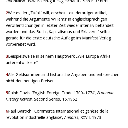
kolonialismus-war-kein-gutes-geschaeft-19881907.html
2
Wie es der „Zufall“ will, erscheint ein derartiger Artikel,
während die Argumente Williams’ in englischsprachigen
Veröffentlichungen in letzter Zeit wieder intensiv behandelt
wurden und das Buch „Kapitalismus und Sklaverei“ selbst
gerade für die erste deutsche Auflage im Manifest Verlag
vorbereitet wird.
3
Beispielsweise in seinem Hauptwerk „Wie Europa Afrika
unterentwickelte“.
4
Alle Geldsummen sind historische Angaben und entsprechen
nicht den heutigen Preisen.
5
Ralph Davis, ‘English Foreign Trade 1700–1774’,
Economic
History Review
, Second Series, 15,1962
6
Paul Bairoch, ‘Commerce international et genèse de la
révolution industrielle anglaise’,
Annales
, XXVII, 1973