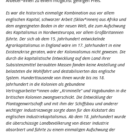
Arbeiter*innen zu einem möglichst geringen Preis.
Es war die historisch einmalige Kombination aus vor allem
englischen Kapital, schwarzer Arbeit (Sklav*innen) aus Afrika und
dem angeeigneten Boden in der neuen Welt, die zum Aufschwung
des Kapitalismus in Nordwesteuropa, vor allem Großbritannien
führte. Der sich ab dem 15. Jahrhundert entwickelnde
Agrarkapitalismus in England wäre im 17. Jahrhundert in eine
Existenzkrise geraten, wäre der Kolonialismus nicht gewesen. Die
durch die kapitalistische Entwicklung auf dem Land ihrer
Subsistenzmittel beraubten Massen fanden keine Anstellung und
belasteten die Wohlfahrt und destabilisierten das englische
System. Hunderttausende von ihnen wurde bis ins 18.
Jahrhundert in die Kolonien als gebundene
Vertragsarbeiter*innen oder „Kriminelle“ und Vagabunden in die
britischen Kolonien zwangsverschickt. Die Entwicklung der
Plantagenwirtschaft und mit ihm der Schiffsbau und anderer
wichtiger Industriezweige sorgte dann für den Kickstart des
englischen Industriekapitalismus. Ab dem 18. Jahrhundert wurde
die überschüssige Landbevölkerung von dieser Industrie
absorbiert und führte zu einem einmaligen Aufschwung der