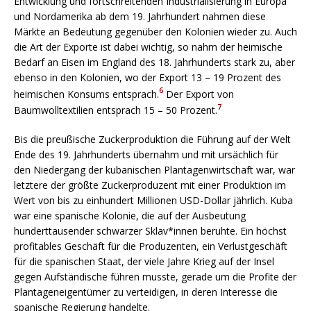
Entwicklung und fortschreitenden Industrialisierung in Europa
und Nordamerika ab dem 19. Jahrhundert nahmen diese
Märkte an Bedeutung gegenüber den Kolonien wieder zu. Auch
die Art der Exporte ist dabei wichtig, so nahm der heimische
Bedarf an Eisen im England des 18. Jahrhunderts stark zu, aber
ebenso in den Kolonien, wo der Export 13 – 19 Prozent des
6
heimischen Konsums entsprach.
Der Export von
7
Baumwolltextilien entsprach 15 – 50 Prozent.
Bis die preußische Zuckerproduktion die Führung auf der Welt
Ende des 19. Jahrhunderts übernahm und mit ursächlich für
den Niedergang der kubanischen Plantagenwirtschaft war, war
letztere der größte Zuckerproduzent mit einer Produktion im
Wert von bis zu einhundert Millionen USD-Dollar jährlich. Kuba
war eine spanische Kolonie, die auf der Ausbeutung
hunderttausender schwarzer Sklav*innen beruhte. Ein höchst
profitables Geschäft für die Produzenten, ein Verlustgeschäft
für die spanischen Staat, der viele Jahre Krieg auf der Insel
gegen Aufständische führen musste, gerade um die Profite der
Plantageneigentümer zu verteidigen, in deren Interesse die
spanische Regierung handelte.