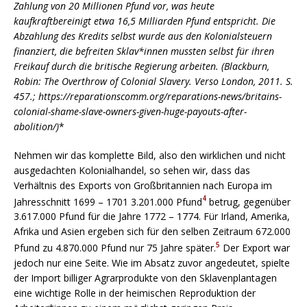
Zahlung von 20 Millionen Pfund vor, was heute
kaufkraftbereinigt etwa 16,5 Milliarden Pfund entspricht. Die
Abzahlung des Kredits selbst wurde aus den Kolonialsteuern
finanziert, die befreiten Sklav*innen mussten selbst für ihren
Freikauf durch die britische Regierung arbeiten. (Blackburn,
Robin: The Overthrow of Colonial Slavery. Verso London, 2011. S.
457.; https://reparationscomm.org/reparations-news/britains-
colonial-shame-slave-owners-given-huge-payouts-after-
abolition/)
*
Nehmen wir das komplette Bild, also den wirklichen und nicht
ausgedachten Kolonialhandel, so sehen wir, dass das
Verhältnis des Exports von Großbritannien nach Europa im
4
Jahresschnitt 1699 – 1701 3.201.000 Pfund
betrug, gegenüber
3.617.000 Pfund für die Jahre 1772 – 1774. Für Irland, Amerika,
Afrika und Asien ergeben sich für den selben Zeitraum 672.000
5
Pfund zu 4.870.000 Pfund nur 75 Jahre später.
Der Export war
jedoch nur eine Seite. Wie im Absatz zuvor angedeutet, spielte
der Import billiger Agrarprodukte von den Sklavenplantagen
eine wichtige Rolle in der heimischen Reproduktion der