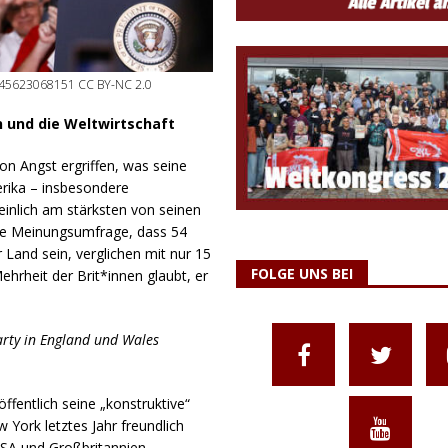
5/45623068151 CC BY-NC 2.0
n und die Weltwirtschaft
on Angst ergriffen, was seine
erika – insbesondere
nlich am stärksten von seinen
ine Meinungsumfrage, dass 54
 Land sein, verglichen mit nur 15
FOLGE UNS BEI
hrheit der Brit*innen glaubt, er
arty in England und Wales
ffentlich seine „konstruktive“
York letztes Jahr freundlich
SA und Großbritannien