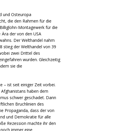
nd und Osteuropa
t, die den Rahmen für die
 Billiglohn-Montagewerk für die
ie Ära der von den USA
nwahns. Der Welthandel nahm
8 stieg der Welthandel von 39
obei zwei Drittel des
ngefahren wurden. Gleichzeitig
ndem sie die
– ist seit einiger Zeit vorbei.
d Afghanistans haben dem
ismus schwer geschadet. Dann
tlichen Bruchlinien des
Die Propaganda, dass der von
and und Demokratie für alle
roße Rezession machte ihr den
 noch immer eine