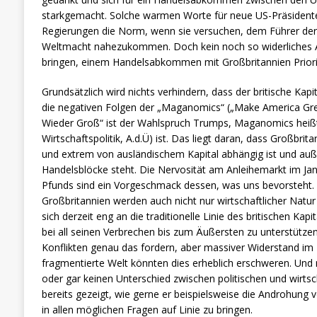
starkgemacht. Solche warmen Worte für neue US-Präsidenten 
Regierungen die Norm, wenn sie versuchen, dem Führer der 
Weltmacht nahezukommen. Doch kein noch so widerliches 
bringen, einem Handelsabkommen mit Großbritannien Priori
Grundsätzlich wird nichts verhindern, dass der britische Kapi
die negativen Folgen der „Maganomics“ („Make America Gre
Wieder Groß“ ist der Wahlspruch Trumps, Maganomics heiß
Wirtschaftspolitik, A.d.Ü) ist. Das liegt daran, dass Großbr
und extrem von ausländischem Kapital abhängig ist und auß
Handelsblöcke steht. Die Nervosität am Anleihemarkt im Ja
Pfunds sind ein Vorgeschmack dessen, was uns bevorsteht.
Großbritannien werden auch nicht nur wirtschaftlicher Natur
sich derzeit eng an die traditionelle Linie des britischen Ka
bei all seinen Verbrechen bis zum Äußersten zu unterstützen
Konflikten genau das fordern, aber massiver Widerstand im I
fragmentierte Welt könnten dies erheblich erschweren. Un
oder gar keinen Unterschied zwischen politischen und wirtsc
bereits gezeigt, wie gerne er beispielsweise die Androhung 
in allen möglichen Fragen auf Linie zu bringen.