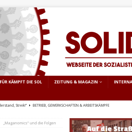
FÜR KÄMPFT DIE SOL
ZEITUNG & MAGAZIN
INTERN
derstand, Streik!”
BETRIEB, GEWERKSCHAFTEN & ARBEITSKÄMPFE
triebsrat Martin Löber
BETRIEB, GEWERKSCHAFTEN & ARBEITSKÄMPFE
„Maganomics“ und die Folgen
er Aufstand im pakistanisch verwalteten Kaschmir
INTERNATIONALES