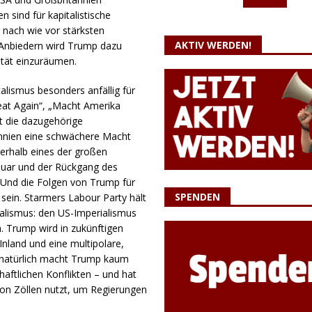
sind für kapitalistische
nach wie vor stärksten
AKTIV WERDEN!
Anbiedern wird Trump dazu
tät einzuräumen.
talismus besonders anfällig für
at Again“, „Macht Amerika
t die dazugehörige
itannien eine schwächere Macht
erhalb eines der großen
nuar und der Rückgang des
 Und die Folgen von Trump für
SPENDEN
 sein. Starmers Labour Party hält
pitalismus: den US-Imperialismus
. Trump wird in zukünftigen
nland und eine multipolare,
d natürlich macht Trump kaum
haftlichen Konflikten – und hat
von Zöllen nutzt, um Regierungen