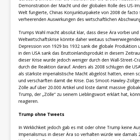
Demonstration der Macht und der globalen Rolle des US-Impe
Welt fungierte, Chinas Konjunkturpakete von 2008 de facto 
verheerenden Auswirkungen des wirtschaftlichen Abschwungs
Trumps Wahl macht absolut klar, dass diese Ära vorbei und 
Weltwirtschaftskrise könnte daher weitaus schwerwiegende
Depression von 1929 bis 1932 sank die globale Produktion
in den USA sank das Bruttoinlandsprodukt in diesem Zeitra
dieser Krise wurde jedoch weniger durch den Wall-Street-Cr
durch die Reaktion darauf. Anders als 2008 schlugen die USA
als stärkste imperialistische Macht abgelöst hatten, einen sc
und verschärften damit die Krise. Das Smoot-Hawley-Zollge
Zölle auf über 20.000 Artikel und löste damit massive glo
Trump, der „Zölle“ zu seinem Lieblingswort erklärt hat, kön
reagieren.
Trump ohne Tweets
In Wirklichkeit jedoch gab es mit oder ohne Trump keine Aus
Imperialismus in dieser Ära so verhalten würde wie damals 2