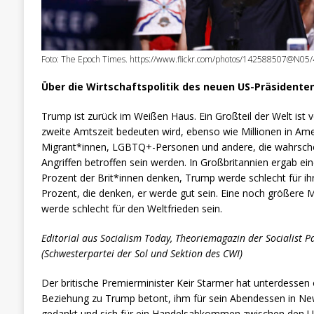
Foto: The Epoch Times. https://www.flickr.com/photos/142588507@N0
Über die Wirtschaftspolitik des neuen US-Präsidente
Trump ist zurück im Weißen Haus. Ein Großteil der Welt ist v
zweite Amtszeit bedeuten wird, ebenso wie Millionen in Am
Migrant*innen, LGBTQ+-Personen und andere, die wahrschei
Angriffen betroffen sein werden. In Großbritannien ergab e
Prozent der Brit*innen denken, Trump werde schlecht für ihr
Prozent, die denken, er werde gut sein. Eine noch größere Me
werde schlecht für den Weltfrieden sein.
Editorial aus Socialism Today, Theoriemagazin der Socialist P
(Schwesterpartei der Sol und Sektion des CWI)
Der britische Premierminister Keir Starmer hat unterdessen ö
Beziehung zu Trump betont, ihm für sein Abendessen in New 
gedankt und sich für ein Handelsabkommen zwischen den U