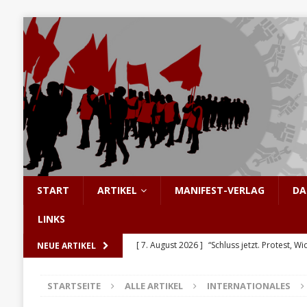
START
ARTIKEL
MANIFEST-VERLAG
DA
LINKS
[ 7. August 2026 ]
“Schluss jetzt. Protest, Wi
NEUE ARTIKEL
[ 6. August 2026 ]
Enorme Solidarität für Be
STARTSEITE
ALLE ARTIKEL
INTERNATIONALES
[ 5. August 2026 ]
Hinter den Barrikaden: D