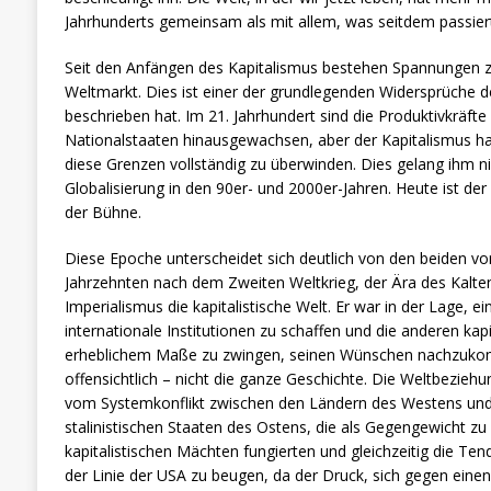
Jahrhunderts gemeinsam als mit allem, was seitdem passiert 
Seit den Anfängen des Kapitalismus bestehen Spannungen z
Weltmarkt. Dies ist einer der grundlegenden Widersprüche d
beschrieben hat. Im 21. Jahrhundert sind die Produktivkräfte
Nationalstaaten hinausgewachsen, aber der Kapitalismus hat
diese Grenzen vollständig zu überwinden. Dies gelang ihm ni
Globalisierung in den 90er- und 2000er-Jahren. Heute ist der
der Bühne.
Diese Epoche unterscheidet sich deutlich von den beiden v
Jahrzehnten nach dem Zweiten Weltkrieg, der Ära des Kalten
Imperialismus die kapitalistische Welt. Er war in der Lage, 
internationale Institutionen zu schaffen und die anderen kap
erheblichem Maße zu zwingen, seinen Wünschen nachzuko
offensichtlich – nicht die ganze Geschichte. Die Weltbezieh
vom Systemkonflikt zwischen den Ländern des Westens und d
stalinistischen Staaten des Ostens, die als Gegengewicht z
kapitalistischen Mächten fungierten und gleichzeitig die Te
der Linie der USA zu beugen, da der Druck, sich gegen ein