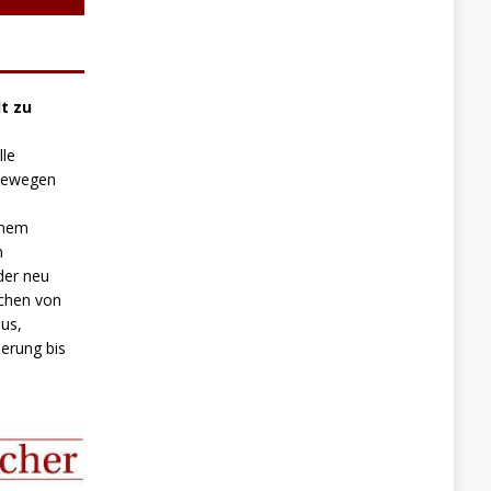
t zu
lle
 bewegen
inem
n
der neu
chen von
us,
erung bis
.