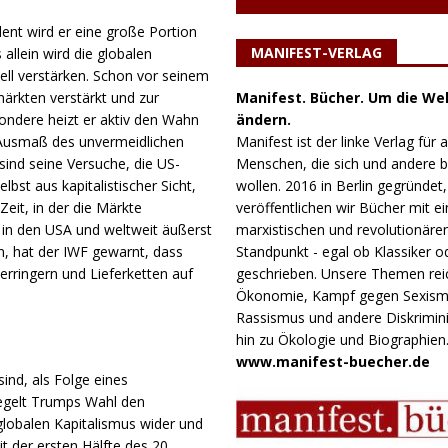
dent wird er eine große Portion
MANIFEST-VERLAG
allein wird die globalen
iell verstärken. Schon vor seinem
Manifest. Bücher. Um die Wel
ärkten verstärkt und zur
ändern.
sondere heizt er aktiv den Wahn
Manifest ist der linke Verlag für a
usmaß des unvermeidlichen
Menschen, die sich und andere
 sind seine Versuche, die US-
wollen. 2016 in Berlin gegründet,
bst aus kapitalistischer Sicht,
veröffentlichen wir Bücher mit e
eit, in der die Märkte
marxistischen und revolutionäre
in den USA und weltweit äußerst
Standpunkt - egal ob Klassiker o
n, hat der IWF gewarnt, dass
geschrieben. Unsere Themen rei
rringern und Lieferketten auf
Ökonomie, Kampf gegen Sexism
Rassismus und andere Diskrimini
hin zu Ökologie und Biographien
www.manifest-buecher.de
sind, als Folge eines
iegelt Trumps Wahl den
globalen Kapitalismus wider und
it der ersten Hälfte des 20.