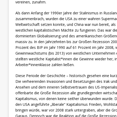
vereinen, zunahm.
Als dann Anfang der 1990er Jahre der Stalinismus in Russla
zusammenbrach, wurden die USA zu einer wahren Supermach
Weltwirtschaft setzen konnte, und China war nun bereit, als
westlichen kapitalistischen Mächte zu fungieren. Das war d
dominierten Globalisierung und des amerikanischen Größe
massiv zu. In den Jahrzehnten bis zur Großen Rezession 200
Prozent des BIP im Jahr 1990 auf 61 Prozent im Jahr 2008, w
Gewinnwachstums (bis 2013) von westlichen Unternehmen ei
stellten westliche Kapitalist*innen die Gewinne wieder her, i
Arbeiter*innenklasse zahlen ließen.
Diese Periode der Geschichte – historisch gesehen eine kurze 
Die verheerenden Invasionen und Besetzungen des Irak un
Ansehen und dem inneren Selbstvertrauen des US-Imperial
offenbarte die Große Rezession alle grundlegenden wirtschaf
Kapitalismus, von denen keine seither überwunden wurde. 
den USA angeführte „liberale“ Kapitalismus Frieden, Wohlst
bringen würde, war vor 2008 stark untergraben, aber die G
Garaus. Dennoch war die Reaktion auf die Große Rezession