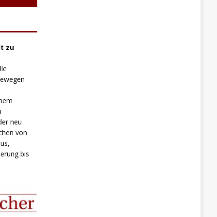
t zu
lle
 bewegen
inem
n
der neu
chen von
us,
erung bis
.