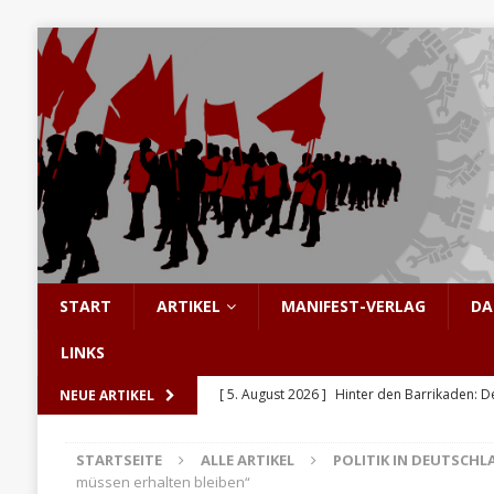
START
ARTIKEL
MANIFEST-VERLAG
DA
LINKS
[ 5. August 2026 ]
Hinter den Barrikaden: D
NEUE ARTIKEL
[ 5. August 2026 ]
Sozialismus: Keine Utopi
STARTSEITE
ALLE ARTIKEL
POLITIK IN DEUTSCHL
[ 4. August 2026 ]
Pistorius in Höchstform
müssen erhalten bleiben“