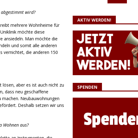
n abgestimmt wird?
AKTIV WERDEN!
 betreibt mehrere Wohnheime für
 Uniklinik möchte diese
e ansiedeln. Man möchte die
andeln und somit alle anderen
vernichtet, die anderen 150
ösen, aber es ist auch nicht zu
SPENDEN
m, dass neu geschaffene
 zu machen. Neubauwohnungen
 gefördert. Deshalb setzen wir uns
ma Wohnen aus?
alette an Instrumenten, die