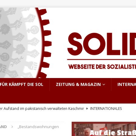
FÜR KÄMPFT DIE SOL
ZEITUNG & MAGAZIN
INTERN
er Aufstand im pakistanisch verwalteten Kaschmir
INTERNATIONALES
e, sondern Notwendigkeit
THEORIE & GESCHICHTE
AND
„Bestandswohnungen
KRIEG&MILITARISMUS