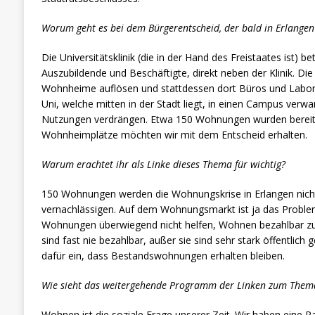
Worum geht es bei dem Bürgerentscheid, der bald in Erlange
Die Universitätsklinik (die in der Hand des Freistaates ist)
Auszubildende und Beschäftigte, direkt neben der Klinik. Die
Wohnheime auflösen und stattdessen dort Büros und Labor
Uni, welche mitten in der Stadt liegt, in einen Campus verw
Nutzungen verdrängen. Etwa 150 Wohnungen wurden bereits 
Wohnheimplätze möchten wir mit dem Entscheid erhalten.
Warum erachtet ihr als Linke dieses Thema für wichtig?
150 Wohnungen werden die Wohnungskrise in Erlangen nicht l
vernachlässigen. Auf dem Wohnungsmarkt ist ja das Proble
Wohnungen überwiegend nicht helfen, Wohnen bezahlbar
sind fast nie bezahlbar, außer sie sind sehr stark öffentlich
dafür ein, dass Bestandswohnungen erhalten bleiben.
Wie sieht das weitergehende Programm der Linken zum The
Wohnen ist die soziale Frage unserer Zeit. Wir haben eine P