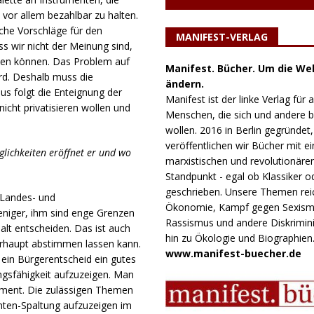
vor allem bezahlbar zu halten.
sche Vorschläge für den
MANIFEST-VERLAG
 wir nicht der Meinung sind,
sten können. Das Problem auf
Manifest. Bücher. Um die Wel
rd. Deshalb muss die
ändern.
folgt die Enteignung der
Manifest ist der linke Verlag für a
icht privatisieren wollen und
Menschen, die sich und andere
wollen. 2016 in Berlin gegründet,
veröffentlichen wir Bücher mit e
glichkeiten eröffnet er und wo
marxistischen und revolutionäre
Standpunkt - egal ob Klassiker o
geschrieben. Unsere Themen rei
 Landes- und
Ökonomie, Kampf gegen Sexism
niger, ihm sind enge Grenzen
Rassismus und andere Diskrimini
alt entscheiden. Das ist auch
hin zu Ökologie und Biographien
rhaupt abstimmen lassen kann.
www.manifest-buecher.de
 ein Bürgerentscheid ein gutes
gsfähigkeit aufzuzeigen. Man
rument. Die zulässigen Themen
Unten-Spaltung aufzuzeigen im