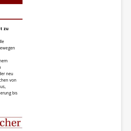
t zu
lle
 bewegen
inem
n
der neu
chen von
us,
erung bis
.