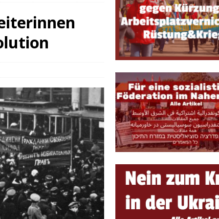
e, sondern Notwendigkeit
THEORIE & GESCHICHTE
eiterinnen
 ein lebendiges Forum für marxistische Diskussionen und Debatten
olution