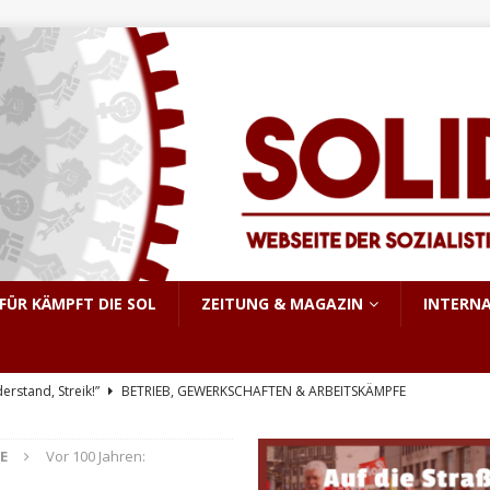
FÜR KÄMPFT DIE SOL
ZEITUNG & MAGAZIN
INTERN
derstand, Streik!”
BETRIEB, GEWERKSCHAFTEN & ARBEITSKÄMPFE
triebsrat Martin Löber
BETRIEB, GEWERKSCHAFTEN & ARBEITSKÄMPFE
E
Vor 100 Jahren:
er Aufstand im pakistanisch verwalteten Kaschmir
INTERNATIONALES