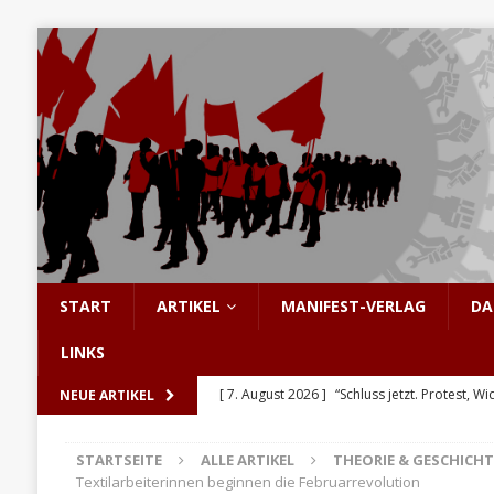
START
ARTIKEL
MANIFEST-VERLAG
DA
LINKS
[ 7. August 2026 ]
“Schluss jetzt. Protest, Wi
NEUE ARTIKEL
[ 6. August 2026 ]
Enorme Solidarität für Be
STARTSEITE
ALLE ARTIKEL
THEORIE & GESCHICHT
[ 5. August 2026 ]
Hinter den Barrikaden: D
Textilarbeiterinnen beginnen die Februarrevolution