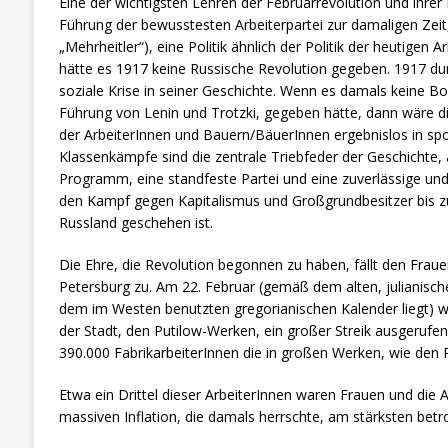
Eine der wichtigsten Lehren der Februarrevolution und ihrer F
Führung der bewusstesten Arbeiterpartei zur damaligen Zeit,
„Mehrheitler“), eine Politik ähnlich der Politik der heutigen 
hätte es 1917 keine Russische Revolution gegeben. 1917 durc
soziale Krise in seiner Geschichte. Wenn es damals keine Bol
Führung von Lenin und Trotzki, gegeben hätte, dann wäre d
der ArbeiterInnen und Bauern/BäuerInnen ergebnislos in sp
Klassenkämpfe sind die zentrale Triebfeder der Geschichte, 
Programm, eine standfeste Partei und eine zuverlässige und 
den Kampf gegen Kapitalismus und Großgrundbesitzer bis z
Russland geschehen ist.
Die Ehre, die Revolution begonnen zu haben, fällt den Fraue
Petersburg zu. Am 22. Februar (gemäß dem alten, julianisch
dem im Westen benutzten gregorianischen Kalender liegt) wu
der Stadt, den Putilow-Werken, ein großer Streik ausgerufen
390.000 FabrikarbeiterInnen die in großen Werken, wie den 
Etwa ein Drittel dieser ArbeiterInnen waren Frauen und die 
massiven Inflation, die damals herrschte, am stärksten betro