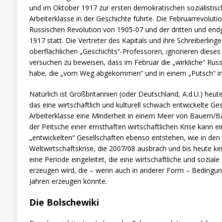
und im Oktober 1917 zur ersten demokratischen sozialistisc
Arbeiterklasse in der Geschichte führte. Die Februarrevoluti
Russischen Revolution von 1905-07 und der dritten und end
1917 statt. Die Vertreter des Kapitals und ihre Schreiberlinge
oberflächlichen „Geschichts“-Professoren, ignorieren dieses
versuchen zu beweisen, dass im Februar die „wirkliche“ Rus
habe, die „vom Weg abgekommen“ und in einem „Putsch“ im
Natürlich ist Großbritannien (oder Deutschland, A.d.Ü.) heut
das eine wirtschaftlich und kulturell schwach entwickelte Gese
Arbeiterklasse eine Minderheit in einem Meer von Bauern/Bä
der Peitsche einer ernsthaften wirtschaftlichen Krise kann e
„entwickelten“ Gesellschaften ebenso entstehen, wie in den 
Weltwirtschaftskrise, die 2007/08 ausbrach und bis heute k
eine Periode eingeleitet, die eine wirtschaftliche und sozial
erzeugen wird, die – wenn auch in anderer Form – Bedingun
Jahren erzeugen könnte.
Die Bolschewiki