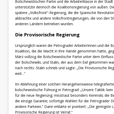
Bolschewistischen Partei und die Arbeiterklasse in der Stad
unterstützte dennoch die Koalitionsregierung von außen. Di
spätere „Volksfront“-Regierung, die die Spanische Revoluti
abbrachte und andere Volksfrontregierungen, die von den Sta
anderen Ländern betrieben wurden.
Die Provisorische Regierung
Ursprünglich waren die Petrograder ArbeiterInnen und die Ba
Koalition, die die Macht in ihre Hände genommen hatte, gege
März vollzog die Bolschewistische Partei unter dem Einflu
der Bolschewiki, und Stalin, der aus dem Exil gekommen w
nach rechts. Stalin schrieb und sagte: „Die Provisorische R
weil…“
Im Ablehnung einer solchen Herangehensweise telegrafierte
bolschewistische Führung in Petrograd: „Unsere Taktik: kein
für die neue Regierung; misstraut besonders Kerenski; die B
die einzige Garantie; sofortige Wahlen für die Petrograder
andere Parteien.“ Dann erklärte er pointiert: „Die geringste 
Provisorische Regierung ist Verrat.“