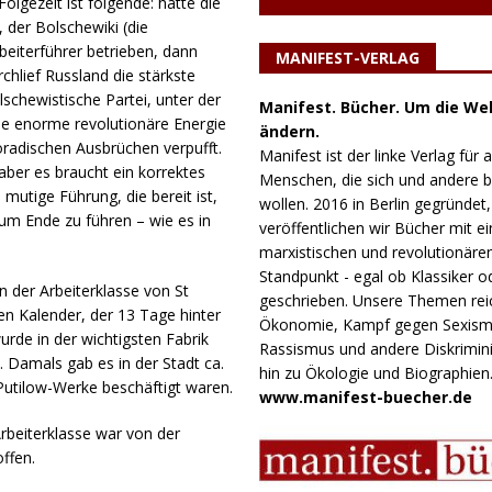
olgezeit ist folgende: hätte die
 der Bolschewiki (die
Arbeiterführer betrieben, dann
MANIFEST-VERLAG
hlief Russland die stärkste
schewistische Partei, unter der
Manifest. Bücher. Um die Wel
ie enorme revolutionäre Energie
ändern.
oradischen Ausbrüchen verpufft.
Manifest ist der linke Verlag für a
aber es braucht ein korrektes
Menschen, die sich und andere
mutige Führung, die bereit ist,
wollen. 2016 in Berlin gegründet,
um Ende zu führen – wie es in
veröffentlichen wir Bücher mit e
marxistischen und revolutionäre
Standpunkt - egal ob Klassiker o
n der Arbeiterklasse von St
geschrieben. Unsere Themen rei
en Kalender, der 13 Tage hinter
Ökonomie, Kampf gegen Sexism
rde in der wichtigsten Fabrik
Rassismus und andere Diskrimini
. Damals gab es in der Stadt ca.
hin zu Ökologie und Biographien
Putilow-Werke beschäftigt waren.
www.manifest-buecher.de
Arbeiterklasse war von der
ffen.