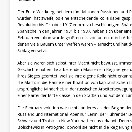
Der Erste Weltkrieg, bei dem fünf Millionen Russinnen und 
wurden, hat zweifellos eine entscheidende Rolle dabei gespi
Revolution bis Oktober 1917 enorm zu beschleunigen. Späte
Spanische in den Jahren 1931 bis 1937, haben sich über ein
Februarrevolution wurde größtenteils von unten, durch Arbe
denen viele Bauern unter Waffen waren – erreicht und hat 
Schlag versetzt.
Aber sie waren sich selbst ihrer Macht nicht bewusst. Imme
Geschichte haben die arbeitenden Massen ein Regime gestür
ihres Sieges geerntet, weil sie ihre eigene Rolle nicht erkann
die Macht in die Hände einer Koalition von kapitalistischen 
ursprüngliche Minderheit in der russischen Arbeiterbewegung
einer Partei der Mittelklasse in den Städten und auf dem Lan
Die Februarrevolution war nichts anderes als der Beginn der 
Russland und international. Aber nur Lenin, der Führer der Bo
Schweiz und Trotzki in New York hatten das erkannt. Denn 
Bolschewiki in Petrograd, obwohl sie nicht in die Regierung e