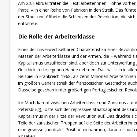
Am 23. Februar traten die Textilarbeiterinnen – ohne vorhe
Partei – in einer Reihe von Fabriken in den Streik. Das füh
der Stadt und öffnete die Schleusen der Revolution, die si
entfaltete.
Die Rolle der Arbeiterklasse
Eines der unverwechselbaren Charakteristika einer Revolution
Massen der Arbeiterklasse und der Armen, die – während si
Kapitalismus unzufrieden sind, aber doch zur Unterwerfung
Geschick in die eigenen Hände nehmen. Das hat sich in alle
Beispiel in Frankreich 1968, als zehn Millionen ArbeiterInne
im größten Generalstreik der französischen Geschichte auch
Dasselbe geschah in der großartigen Portugiesischen Revolu
Im Machtkampf zwischen Arbeiterklasse und Zarismus auf d
Petersburg), löste sich der repressive Staatsapparat des G
Kapitalismus in der Hitze der Revolution auf. Das drückte si
Teile der zaristischen Truppen auf die Seite der ArbeiterIn
eine gewisse „neutrale“ Position einnahmen, darunter auch d
Kosaken,