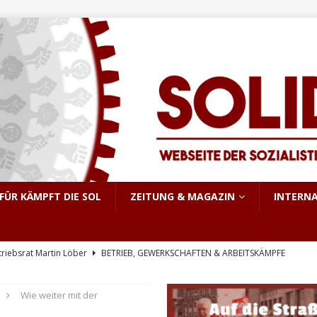
FÜR KÄMPFT DIE SOL
ZEITUNG & MAGAZIN
INTERN
triebsrat Martin Löber
BETRIEB, GEWERKSCHAFTEN & ARBEITSKÄMPFE
er Aufstand im pakistanisch verwalteten Kaschmir
INTERNATIONALES
Wie weiter mit der
e, sondern Notwendigkeit
THEORIE & GESCHICHTE