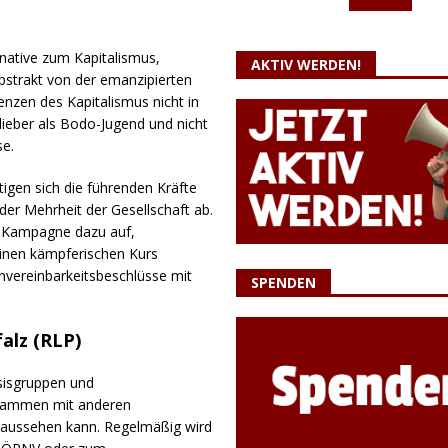
rnative zum Kapitalismus,
AKTIV WERDEN!
bstrakt von der emanzipierten
enzen des Kapitalismus nicht in
] lieber als Bodo-Jugend und nicht
se.
tigen sich die führenden Kräfte
 der Mehrheit der Gesellschaft ab.
“ Kampagne dazu auf,
einen kämpferischen Kurs
Unvereinbarkeitsbeschlüsse mit
SPENDEN
alz (RLP)
sisgruppen und
usammen mit anderen
d aussehen kann. Regelmäßig wird