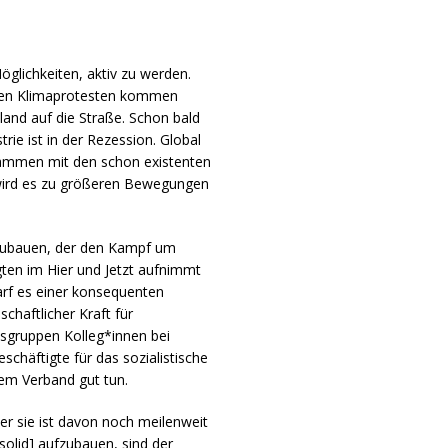
glichkeiten, aktiv zu werden.
balen Klimaprotesten kommen
nd auf die Straße. Schon bald
ie ist in der Rezession. Global
usammen mit den schon existenten
ird es zu größeren Bewegungen
fzubauen, der den Kampf um
gten im Hier und Jetzt aufnimmt
arf es einer konsequenten
schaftlicher Kraft für
isgruppen Kolleg*innen bei
chäftigte für das sozialistische
em Verband gut tun.
ber sie ist davon noch meilenweit
solid] aufzubauen, sind der