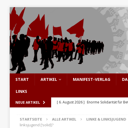
START
ARTIKEL
MANIFEST-VERLAG
DA
LINKS
[ 6. August 2026 ]
Enorme Solidarität für Be
NEUE ARTIKEL
[ 5. August 2026 ]
Hinter den Barrikaden: D
STARTSEITE
ALLE ARTIKEL
LINKE & LINKSJUGEND
[ 5. August 2026 ]
Sozialismus: Keine Utopi
linksjugend [‘solid]?