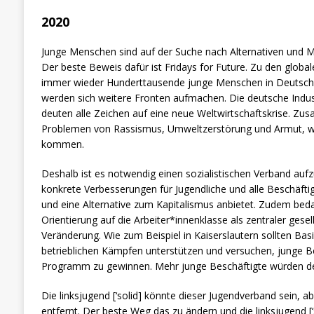
2020
Junge Menschen sind auf der Suche nach Alternativen und Mö
Der beste Beweis dafür ist Fridays for Future. Zu den glo
immer wieder Hunderttausende junge Menschen in Deutschla
werden sich weitere Fronten aufmachen. Die deutsche Industr
deuten alle Zeichen auf eine neue Weltwirtschaftskrise. Z
Problemen von Rassismus, Umweltzerstörung und Armut, w
kommen.
Deshalb ist es notwendig einen sozialistischen Verband au
konkrete Verbesserungen für Jugendliche und alle Beschäfti
und eine Alternative zum Kapitalismus anbietet. Zudem bed
Orientierung auf die Arbeiter*innenklasse als zentraler gesell
Veränderung. Wie zum Beispiel in Kaiserslautern sollten Bas
betrieblichen Kämpfen unterstützen und versuchen, junge Bes
Programm zu gewinnen. Mehr junge Beschäftigte würden d
Die linksjugend [‘solid] könnte dieser Jugendverband sein, a
entfernt. Der beste Weg das zu ändern und die linksjugend [‘