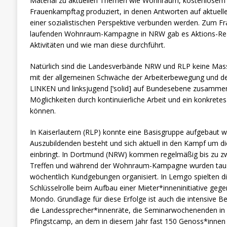
Material zu aktuellen Themen wie Wohnraum, kostenlose
Frauenkampftag produziert, in denen Antworten auf aktuel
einer sozialistischen Perspektive verbunden werden. Zum F
laufenden Wohnraum-Kampagne in NRW gab es Aktions-Read
Aktivitäten und wie man diese durchführt.
Natürlich sind die Landesverbände NRW und RLP keine Mas
mit der allgemeinen Schwäche der Arbeiterbewegung und der
LINKEN und linksjugend [‘solid] auf Bundesebene zusammen.
Möglichkeiten durch kontinuierliche Arbeit und ein konkre
können.
In Kaiserlautern (RLP) konnte eine Basisgruppe aufgebaut w
Auszubildenden besteht und sich aktuell in den Kampf um die
einbringt. In Dortmund (NRW) kommen regelmäßig bis zu zw
Treffen und während der Wohnraum-Kampagne wurden tausen
wöchentlich Kundgebungen organisiert. In Lemgo spielten d
Schlüsselrolle beim Aufbau einer Mieter*inneninitiative geg
Mondo. Grundlage für diese Erfolge ist auch die intensive 
die Landessprecher*innenräte, die Seminarwochenenden i
Pfingstcamp, an dem in diesem Jahr fast 150 Genoss*innen