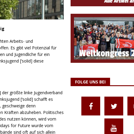
ig
hten Arbeits- und
. Es gibt viel Potenzial für
n und Jugendliche für ein
nksjugend [‘solid] diese
FOLGE UNS BEI
id] der größte linke Jugendverband
sjugend [‘solid] schafft es
n, geschweige denn
n Kräften abzuheben. Politisches
des nutzen können, wird vom
ridays for Future wurde vom
ände sind oft auf sich allein