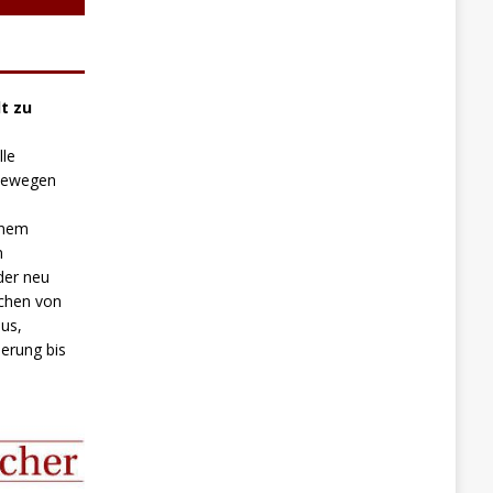
t zu
lle
 bewegen
inem
n
der neu
chen von
us,
erung bis
.