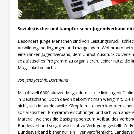
Sozialistischer und kämpferischer Jugendverband nöt
Besonders junge Menschen sind von Leistungsdruck, schlec
Ausbildungsbedingungen und mangelndem Wohnraum betroffen
einen linken Jugendverband, dem Unmut Ausdruck zu verleihe
sozialistisches Programm zu organisieren. Leider nutzt die li
Möglichkeiten nicht.
von Jens Jaschik, Dortmund
Mit offiziell 6500 aktiven Mitgliedern ist die linksjugend[‘sol
in Deutschland. Doch davon bekommt man wenig mit. Die link
nicht, sich in bundesweite Kämpfe mit einem kämpferische
sozialistischen, Programm einzubringen und sich von andere
Material, welches die Basisgruppen zum Aufbau des Verban
Bundesverband so gut wie nicht zu Verfügung gestellt. Zu F
Bundesverband bisher nur ein Flyer veröffentlicht. Landesverb