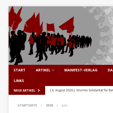
START
ARTIKEL
MANIFEST-VERLAG
DA
LINKS
[ 6. August 2026 ]
Enorme Solidarität für Be
NEUE ARTIKEL
[ 5. August 2026 ]
Hinter den Barrikaden: D
STARTSEITE
2026
Juni
[ 5. August 2026 ]
Sozialismus: Keine Utopi