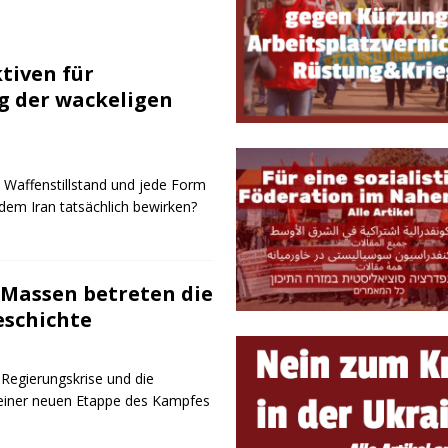
KRIEG&MILITARISMUS
derstand, Streik!”
BETRIEB, GEWERKSCHAFTEN & ARBEITSKÄMPFE
ktiven für
g der wackeligen
Waffenstillstand und jede Form
m Iran tatsächlich bewirken?
e Massen betreten die
eschichte
 Regierungskrise und die
einer neuen Etappe des Kampfes