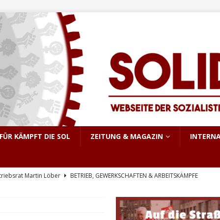
FÜR KÄMPFT DIE SOL
ZEITUNG & MAGAZIN
INTERN
triebsrat Martin Löber
BETRIEB, GEWERKSCHAFTEN & ARBEITSKÄMPFE
er Aufstand im pakistanisch verwalteten Kaschmir
INTERNATIONALES
e, sondern Notwendigkeit
THEORIE & GESCHICHTE