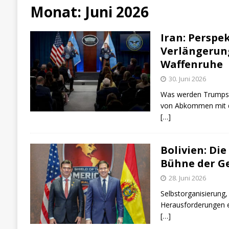
[ 4. August 2026 ]
Pistorius in Höchstform
Monat:
Juni 2026
[ 7. August 2026 ]
“Schluss jetzt. Protest, Wi
Iran: Perspe
Verlängerun
Waffenruhe
30. Juni 2026
Was werden Trumps 
von Abkommen mit de
[…]
Bolivien: Di
Bühne der G
28. Juni 2026
Selbstorganisierung,
Herausforderungen 
[…]