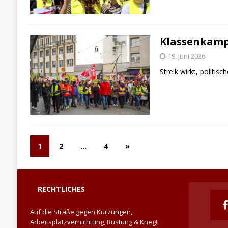
Klassenkampf
19. Juni 2026
Streik wirkt, politisc
1
2
…
4
»
RECHTLICHES
Auf die Straße gegen Kürzungen,
Arbeitsplatzvernichtung, Rüstung & Krieg!