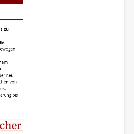
t zu
lle
 bewegen
inem
n
der neu
chen von
us,
erung bis
.