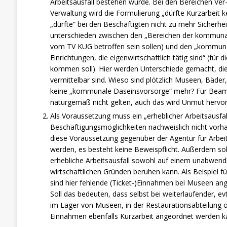
Arbeitsausfall bestehen würde. Bei den Bereichen Ve
Verwaltung wird die Formulierung „dürfte Kurzarbeit 
„dürfte“ bei den Beschäftigten nicht zu mehr Sicherhei
unterschieden zwischen den „Bereichen der kommunal
vom TV KUG betroffen sein sollen) und den „kommun
Einrichtungen, die eigenwirtschaftlich tätig sind“ (für d
kommen soll). Hier werden Unterschiede gemacht, die
vermittelbar sind. Wieso sind plötzlich Museen, Bäder
keine „kommunale Daseinsvorsorge“ mehr? Für Beamte
naturgemäß nicht gelten, auch das wird Unmut hervor
Als Voraussetzung muss ein „erheblicher Arbeitsausfal
Beschäftigungsmöglichkeiten nachweislich nicht vorha
diese Voraussetzung gegenüber der Agentur für Arbei
werden, es besteht keine Beweispflicht. Außerdem sol
erhebliche Arbeitsausfall sowohl auf einem unabwend
wirtschaftlichen Gründen beruhen kann. Als Beispiel fü
sind hier fehlende (Ticket-)Einnahmen bei Museen ange
Soll das bedeuten, dass selbst bei weiterlaufender, evt
im Lager von Museen, in der Restaurationsabteilung o
Einnahmen ebenfalls Kurzarbeit angeordnet werden k