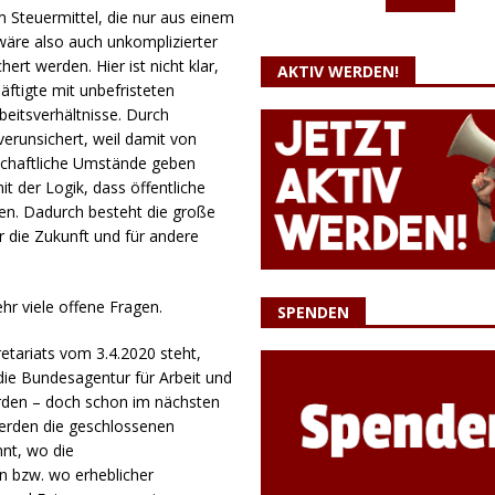
m Steuermittel, die nur aus einem
re also auch unkomplizierter
rt werden. Hier ist nicht klar,
AKTIV WERDEN!
ftigte mit unbefristeten
beitsverhältnisse. Durch
verunsichert, weil damit von
tschaftliche Umstände geben
it der Logik, dass öffentliche
en. Dadurch besteht die große
r die Zukunft und für andere
.
hr viele offene Fragen.
SPENDEN
retariats vom 3.4.2020 steht,
die Bundesagentur für Arbeit und
erden – doch schon im nächsten
 werden die geschlossenen
nnt, wo die
en bzw. wo erheblicher