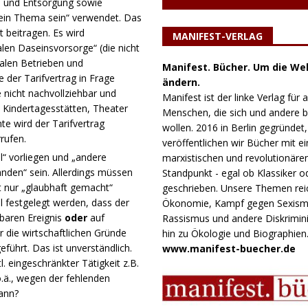
r- und Entsorgung sowie
kein Thema sein“ verwendet. Das
t beitragen. Es wird
MANIFEST-VERLAG
en Daseinsvorsorge“ (die nicht
alen Betrieben und
Manifest. Bücher. Um die Wel
ie der Tarifvertrag in Frage
ändern.
 nicht nachvollziehbar und
Manifest ist der linke Verlag für a
, Kindertagesstätten, Theater
Menschen, die sich und andere
 wird der Tarifvertrag
wollen. 2016 in Berlin gegründet,
rufen.
veröffentlichen wir Bücher mit e
l“ vorliegen und „andere
marxistischen und revolutionäre
nden“ sein. Allerdings müssen
Standpunkt - egal ob Klassiker o
t nur „glaubhaft gemacht“
geschrieben. Unsere Themen rei
l festgelegt werden, dass der
Ökonomie, Kampf gegen Sexism
baren Ereignis
oder
auf
Rassismus und andere Diskrimini
r die wirtschaftlichen Gründe
hin zu Ökologie und Biographien
führt. Das ist unverständlich.
www.manifest-buecher.de
l. eingeschränkter Tätigkeit z.B.
.ä., wegen der fehlenden
ann?