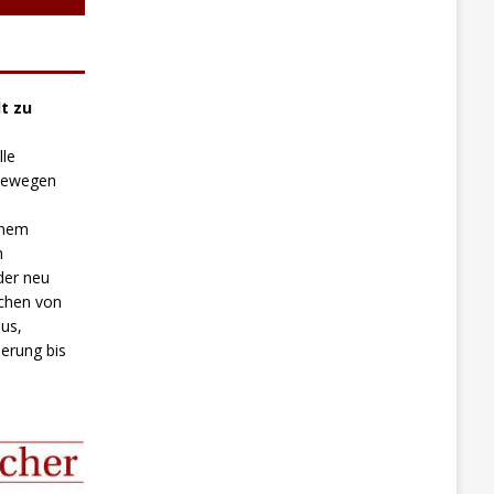
t zu
lle
 bewegen
inem
n
der neu
chen von
us,
erung bis
.