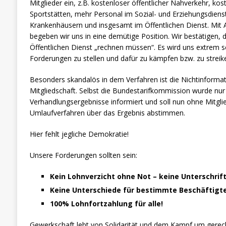
Mitglieder ein, z.B. kostenloser öffentlicher Nahverkehr, k
Sportstätten, mehr Personal im Sozial- und Erziehungsdiens
Krankenhäusern und insgesamt im Öffentlichen Dienst. Mit A
begeben wir uns in eine demütige Position. Wir bestätigen, 
Öffentlichen Dienst „rechnen müssen“. Es wird uns extrem sc
Forderungen zu stellen und dafür zu kämpfen bzw. zu streik
Besonders skandalös in dem Verfahren ist die Nichtinformat
Mitgliedschaft. Selbst die Bundestarifkommission wurde nur
Verhandlungsergebnisse informiert und soll nun ohne Mitgl
Umlaufverfahren über das Ergebnis abstimmen.
Hier fehlt jegliche Demokratie!
Unsere Forderungen sollten sein:
Kein Lohnverzicht ohne Not – keine Unterschrift
Keine Unterschiede für bestimmte Beschäftigt
100% Lohnfortzahlung für alle!
Gewerkschaft lebt von Solidarität und dem Kampf um gerech