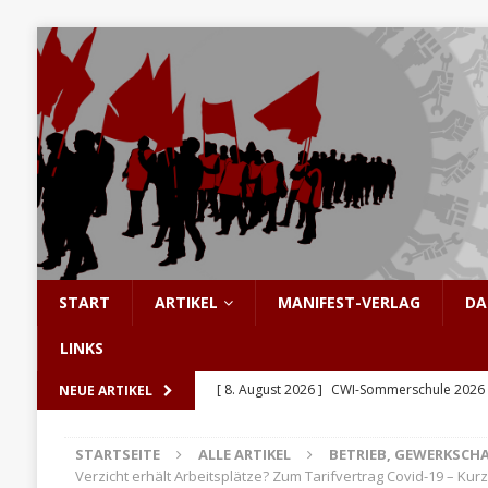
START
ARTIKEL
MANIFEST-VERLAG
DA
LINKS
[ 8. August 2026 ]
CWI-Sommerschule 2026 –
NEUE ARTIKEL
SOL&CWI
STARTSEITE
ALLE ARTIKEL
BETRIEB, GEWERKSCH
[ 7. August 2026 ]
“Schluss jetzt. Protest, Wi
Verzicht erhält Arbeitsplätze? Zum Tarifvertrag Covid-19 – Kurz