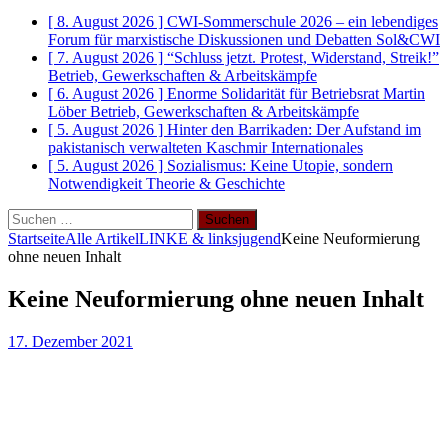
[ 8. August 2026 ]
CWI-Sommerschule 2026 – ein lebendiges
Forum für marxistische Diskussionen und Debatten
Sol&CWI
[ 7. August 2026 ]
“Schluss jetzt. Protest, Widerstand, Streik!”
Betrieb, Gewerkschaften & Arbeitskämpfe
[ 6. August 2026 ]
Enorme Solidarität für Betriebsrat Martin
Löber
Betrieb, Gewerkschaften & Arbeitskämpfe
[ 5. August 2026 ]
Hinter den Barrikaden: Der Aufstand im
pakistanisch verwalteten Kaschmir
Internationales
[ 5. August 2026 ]
Sozialismus: Keine Utopie, sondern
Notwendigkeit
Theorie & Geschichte
Suchen
nach:
Startseite
Alle Artikel
LINKE & linksjugend
Keine Neuformierung
ohne neuen Inhalt
Keine Neuformierung ohne neuen Inhalt
17. Dezember 2021