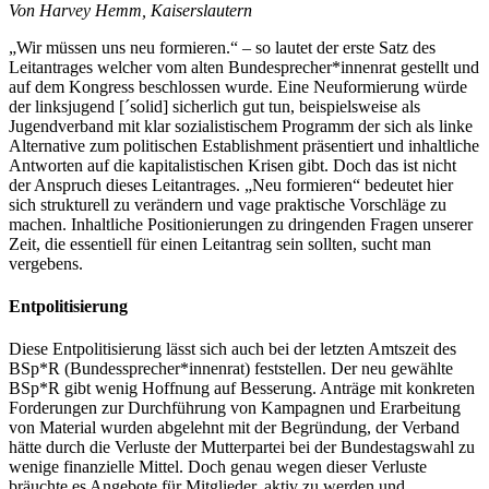
Von Harvey Hemm, Kaiserslautern
„Wir müssen uns neu formieren.“ – so lautet der erste Satz des
Leitantrages welcher vom alten Bundesprecher*innenrat gestellt und
auf dem Kongress beschlossen wurde. Eine Neuformierung würde
der linksjugend [´solid] sicherlich gut tun, beispielsweise als
Jugendverband mit klar sozialistischem Programm der sich als linke
Alternative zum politischen Establishment präsentiert und inhaltliche
Antworten auf die kapitalistischen Krisen gibt. Doch das ist nicht
der Anspruch dieses Leitantrages. „Neu formieren“ bedeutet hier
sich strukturell zu verändern und vage praktische Vorschläge zu
machen. Inhaltliche Positionierungen zu dringenden Fragen unserer
Zeit, die essentiell für einen Leitantrag sein sollten, sucht man
vergebens.
Entpolitisierung
Diese Entpolitisierung lässt sich auch bei der letzten Amtszeit des
BSp*R (Bundessprecher*innenrat) feststellen. Der neu gewählte
BSp*R gibt wenig Hoffnung auf Besserung. Anträge mit konkreten
Forderungen zur Durchführung von Kampagnen und Erarbeitung
von Material wurden abgelehnt mit der Begründung, der Verband
hätte durch die Verluste der Mutterpartei bei der Bundestagswahl zu
wenige finanzielle Mittel. Doch genau wegen dieser Verluste
bräuchte es Angebote für Mitglieder, aktiv zu werden und