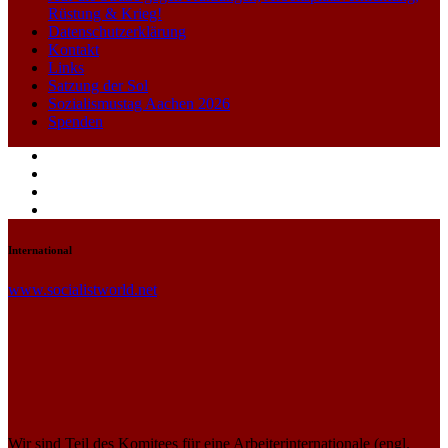
Rüstung & Krieg!
Datenschutzerklärung
Kontakt
Links
Satzung der Sol
Sozialismustag Aachen 2026
Spenden
Facebook
Twitter
Instagram
Youtube
International
www.socialistworld.net
Wir sind Teil des Komitees für eine Arbeiterinternationale (engl.