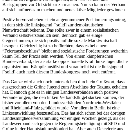
Basisgruppen vor Ort sichtbar zu machen. Nur so kann der Verband
auf sich aufmerksam machen und neue aktive Mitglieder gewinnen.
Positiv hervorzuheben ist ein angenommener Positionierungsantrag,
in dem sich die linksjugend [`solid] zur demokratischen
Planwirtschaft bekennt. Das sollte zwar in einem sozialistischen
Verband selbstverständlich sein, dennoch gab es einige
Gegenstimmen, die sich positiv auf die soziale Marktwirtschaft
bezogen. Gleichzeitig ist zu befürchten, dass es bei einem
“Feiertagsbeschluss” bleibt und sozialistische Forderungen weiterhin
kaum Teil der Praxis sein werden. Von einem kämpferischen
Bundesverband, der als starke oppositionelle Kraft linke Jugendliche
organisiert und Kämpfe anstößt und vorantreibt ist die linksjugend
[`solid] auch nach diesem Bundeskongress noch weit entfernt.
Das Ganze wird auch noch unterstrichen durch ein Grußwort, dass
ausgerechnet die Grüne Jugend zum Abschluss der Tagung gehalten
hat. Dennoch gibt es in einigen Landesverbänden auch positive
Veränderungen, die den linken Verbandsflügel stärken können, der
bisher vor allem von den Landesverbänden Nordrhein-Westfalen
und Rheinland-Pfalz gebildet wurde. Vor allem in Berlin ist eine
Linksentwicklung festzustellen. Das hat sich schon bei der dortigen
Landesmitgliederversammlung vor einigen Wochen gezeigt, als der
Landesverband sich gegen die Regierungsbeteiligung mit SPD und
Grüne in der Hauptstadt positioniert hat. Aber auch Delegierte aus