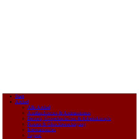
Start
Artikel
Alle Artikel
Antifaschismus & Antirassismus
Betrieb, Gewerkschaften & Arbeitskämpfe
Frauen & Gleichberechtigung
Internationales
Jugend