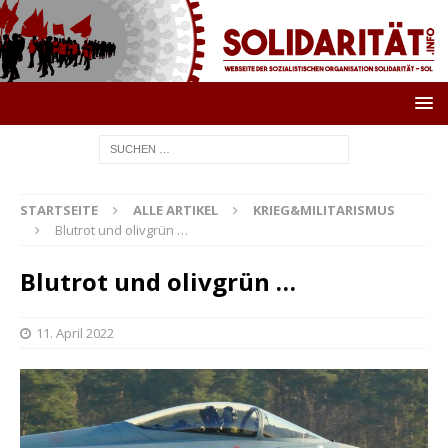
STARTSEITE
ALLE ARTIKEL
KRIEG&MILITARISMUS
Blutrot und olivgrün …
Blutrot und olivgrün …
11. April 2022