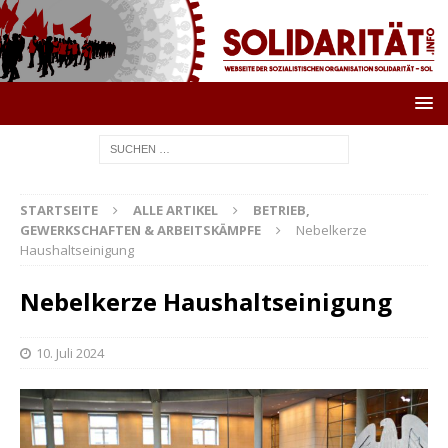
STARTSEITE
ALLE ARTIKEL
BETRIEB,
GEWERKSCHAFTEN & ARBEITSKÄMPFE
Nebelkerze
Haushaltseinigung
Nebelkerze Haushaltseinigung
10. Juli 2024