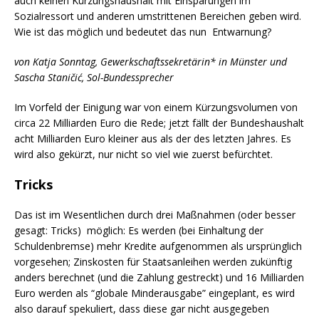
auch keinen Kürzungshaushalt mit Einsparungen im
Sozialressort und anderen umstrittenen Bereichen geben wird.
Wie ist das möglich und bedeutet das nun Entwarnung?
von Katja Sonntag, Gewerkschaftssekretärin* in Münster und
Sascha Staničić, Sol-Bundessprecher
Im Vorfeld der Einigung war von einem Kürzungsvolumen von
circa 22 Milliarden Euro die Rede; jetzt fällt der Bundeshaushalt
acht Milliarden Euro kleiner aus als der des letzten Jahres. Es
wird also gekürzt, nur nicht so viel wie zuerst befürchtet.
Tricks
Das ist im Wesentlichen durch drei Maßnahmen (oder besser
gesagt: Tricks) möglich: Es werden (bei Einhaltung der
Schuldenbremse) mehr Kredite aufgenommen als ursprünglich
vorgesehen; Zinskosten für Staatsanleihen werden zukünftig
anders berechnet (und die Zahlung gestreckt) und 16 Milliarden
Euro werden als “globale Minderausgabe” eingeplant, es wird
also darauf spekuliert, dass diese gar nicht ausgegeben