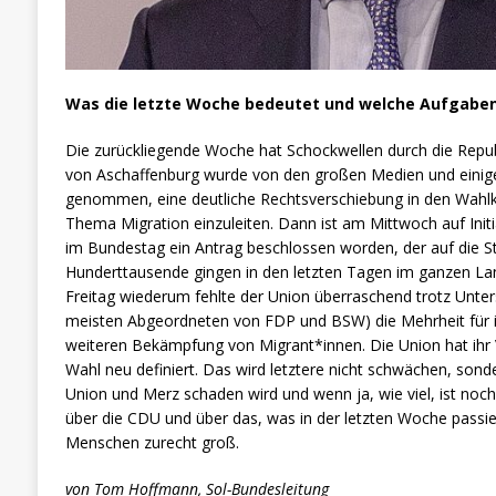
Was die letzte Woche bedeutet und welche Aufgaben 
Die zurückliegende Woche hat Schockwellen durch die Repub
von Aschaffenburg wurde von den großen Medien und einig
genommen, eine deutliche Rechtsverschiebung in den Wah
Thema Migration einzuleiten. Dann ist am Mittwoch auf Init
im Bundestag ein Antrag beschlossen worden, der auf die 
Hunderttausende gingen in den letzten Tagen im ganzen La
Freitag wiederum fehlte der Union überraschend trotz Unter
meisten Abgeordneten von FDP und BSW) die Mehrheit für i
weiteren Bekämpfung von Migrant*innen. Die Union hat ihr V
Wahl neu definiert. Das wird letztere nicht schwächen, sonde
Union und Merz schaden wird und wenn ja, wie viel, ist noc
über die CDU und über das, was in der letzten Woche passiert 
Menschen zurecht groß.
von Tom Hoffmann, Sol-Bundesleitung