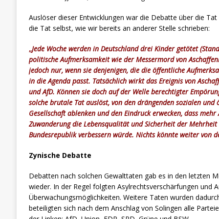
Auslöser dieser Entwicklungen war die Debatte über die Tat
die Tat selbst, wie wir bereits an anderer Stelle schrieben:
„
Jede Woche werden in Deutschland drei Kinder getötet (Stand
politische Aufmerksamkeit wie der Messermord von Aschaffe
jedoch nur, wenn sie denjenigen, die die öffentliche Aufmerksa
in die Agenda passt. Tatsächlich wirkt das Ereignis von Ascha
und AfD. Können sie doch auf der Welle berechtigter Empörung
solche brutale Tat auslöst, von den drängenden sozialen und
Gesellschaft ablenken und den Eindruck erwecken, dass mehr
Zuwanderung die Lebensqualität und Sicherheit der Mehrheit 
Bundesrepublik verbessern würde. Nichts könnte weiter von de
Zynische Debatte
Debatten nach solchen Gewalttaten gab es in den letzten 
wieder. In der Regel folgten Asylrechtsverschärfungen und
Überwachungsmöglichkeiten. Weitere Taten wurden dadurch 
beteiligten sich nach dem Anschlag von Solingen alle Part
der Linken: AfD, Union, FDP, SPD, Grüne und BSW.