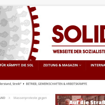
FÜR KÄMPFT DIE SOL
ZEITUNG & MAGAZIN
INTERN
derstand, Streik!”
BETRIEB, GEWERKSCHAFTEN & ARBEITSKÄMPFE
triebsrat Martin Löber
BETRIEB, GEWERKSCHAFTEN & ARBEITSKÄMPFE
AND
Massenproteste gegen
er Aufstand im pakistanisch verwalteten Kaschmir
INTERNATIONALES