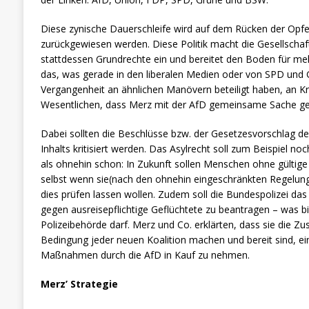
Diese zynische Dauerschleife wird auf dem Rücken der Opfe
zurückgewiesen werden. Diese Politik macht die Gesellschaft 
stattdessen Grundrechte ein und bereitet den Boden für meh
das, was gerade in den liberalen Medien oder von SPD und Gr
Vergangenheit an ähnlichen Manövern beteiligt haben, an Krit
Wesentlichen, dass Merz mit der AfD gemeinsame Sache ge
Dabei sollten die Beschlüsse bzw. der Gesetzesvorschlag de
Inhalts kritisiert werden. Das Asylrecht soll zum Beispiel no
als ohnehin schon: In Zukunft sollen Menschen ohne gültige 
selbst wenn sie(nach den ohnehin eingeschränkten Regelung
dies prüfen lassen wollen. Zudem soll die Bundespolizei das
gegen ausreisepflichtige Geflüchtete zu beantragen – was bi
Polizeibehörde darf. Merz und Co. erklärten, dass sie die Z
Bedingung jeder neuen Koalition machen und bereit sind, ei
Maßnahmen durch die AfD in Kauf zu nehmen.
Merz’ Strategie