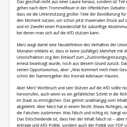
Das geschah nicht aus einer Laune heraus, sondern ist Teil 
gehen nach dem Trommelfeuer in der öffentlichen Debatte 
dass sie die Unterstützung großer Teile der Bevölkerung für 
den Moment nutzen, um schon jetzt maximalen Druck auf d
und im Zweifel einen Präzedenzfall für zukünftige Abstimm
bei denen man sich auf die AfD stützen kann.
Merz wagt damit eine Neudefinition des Verhältnis der Unio
Monaten erklärte er, dass er keine (zufällige) Mehrheit mit 
Unionsfraktion zog den Entwurf zum „Zustrombegrenzungsg
erneut beantragt wurde, noch aus diesem Grund zurück. Dam
seinen Opportunismus, aber: „Was kümmert mich mein Gesc
schon der Namensgeber des Konrad-Adenauer-Hauses.
Aber Merz’ Wortbruch und sein Stützen auf die AfD sollte ni
hervorrufen, auch wenn es ein gefährlicher Schritt in die Ric
im Staat zu ermöglichen. Das gehört unabhängig vom Inhalt d
abgelehnt. Aber Merz hat in einem Recht: Etwas Richtiges, wi
die Falschen zustimmen. Was falsch und richtig ist, hängt v
Das Entscheidende ist, dass hier der Inhalt falsch ist – aber 
Anträge und AfD-Politik, sondern auch der Politik von FDP