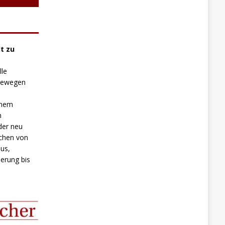
t zu
lle
 bewegen
inem
n
der neu
chen von
us,
erung bis
.