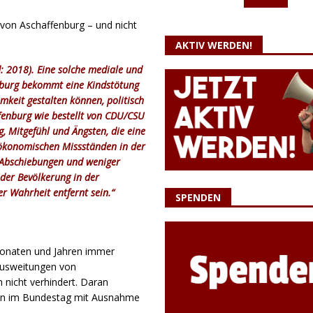
 von Aschaffenburg – und nicht
AKTIV WERDEN!
: 2018). Eine solche mediale und
nburg bekommt eine Kindstötung
mkeit gestalten können, politisch
ffenburg wie bestellt von CDU/CSU
, Mitgefühl und Ängsten, die eine
 ökonomischen Missständen in der
 Abschiebungen und weniger
der Bevölkerung in der
r Wahrheit entfernt sein.“
SPENDEN
Monaten und Jahren immer
 Ausweitungen von
nicht verhindert. Daran
eien im Bundestag mit Ausnahme