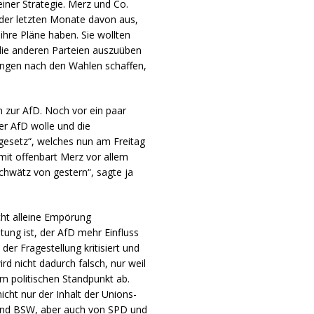
einer Strategie. Merz und Co.
der letzten Monate davon aus,
ihre Pläne haben. Sie wollten
ie anderen Parteien auszuüben
ungen nach den Wahlen schaffen,
n zur AfD. Noch vor ein paar
der AfD wolle und die
esetz“, welches nun am Freitag
it offenbart Merz vor allem
hwätz von gestern“, sagte ja
cht alleine Empörung
htung ist, der AfD mehr Einfluss
er Fragestellung kritisiert und
rd nicht dadurch falsch, nur weil
om politischen Standpunkt ab.
nicht nur der Inhalt der Unions-
 und BSW, aber auch von SPD und