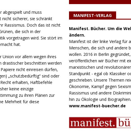
r abgespielt und muss
MANIFEST-VERLAG
nicht sicherer, sie schränkt
r Rassismus. Doch das ist nicht
Manifest. Bücher. Um die Wel
ünen, die sich in der
ändern.
ik vorgetragen wird. Sie stört im
Manifest ist der linke Verlag für a
macht hat.
Menschen, die sich und andere
wollen. 2016 in Berlin gegründet,
r Union vor allem wegen ihres
veröffentlichen wir Bücher mit e
ch drastischer beschnitten werden
marxistischen und revolutionäre
Papiere nicht einreisen dürfen,
Standpunkt - egal ob Klassiker o
en) „schutzbedürftig“ sind oder
geschrieben. Unsere Themen rei
 Recht erhalten, Haftbefehle
Ökonomie, Kampf gegen Sexism
sher keine einzige
Rassismus und andere Diskrimini
ustimmung zu ihren Plänen zur
hin zu Ökologie und Biographien
ne Mehrheit für diese
www.manifest-buecher.de