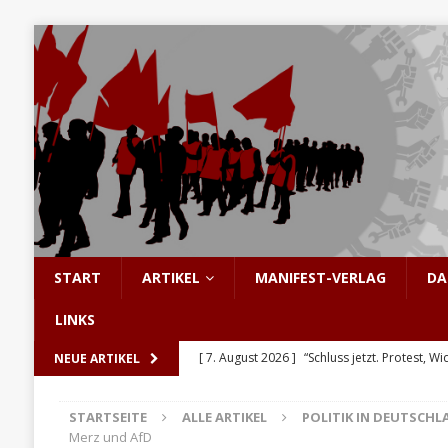
START
ARTIKEL
MANIFEST-VERLAG
DA
LINKS
[ 7. August 2026 ]
“Schluss jetzt. Protest, Wi
NEUE ARTIKEL
[ 6. August 2026 ]
Enorme Solidarität für Be
STARTSEITE
ALLE ARTIKEL
POLITIK IN DEUTSCHL
[ 5. August 2026 ]
Hinter den Barrikaden: D
Merz und AfD