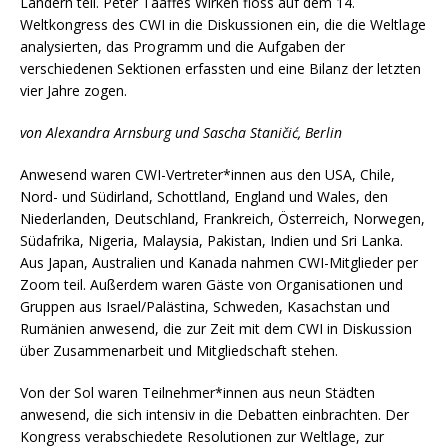
Ländern teil. Peter Taaffes Wirken floss auf dem 14.
Weltkongress des CWI in die Diskussionen ein, die die Weltlage
analysierten, das Programm und die Aufgaben der
verschiedenen Sektionen erfassten und eine Bilanz der letzten
vier Jahre zogen.
von Alexandra Arnsburg und Sascha Staničić, Berlin
Anwesend waren CWI-Vertreter*innen aus den USA, Chile,
Nord- und Südirland, Schottland, England und Wales, den
Niederlanden, Deutschland, Frankreich, Österreich, Norwegen,
Südafrika, Nigeria, Malaysia, Pakistan, Indien und Sri Lanka.
Aus Japan, Australien und Kanada nahmen CWI-Mitglieder per
Zoom teil. Außerdem waren Gäste von Organisationen und
Gruppen aus Israel/Palästina, Schweden, Kasachstan und
Rumänien anwesend, die zur Zeit mit dem CWI in Diskussion
über Zusammenarbeit und Mitgliedschaft stehen.
Von der Sol waren Teilnehmer*innen aus neun Städten
anwesend, die sich intensiv in die Debatten einbrachten. Der
Kongress verabschiedete Resolutionen zur Weltlage, zur