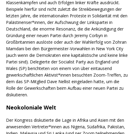
Klassenkämpfen und auch Erfolgen linker Kräfte ausdrückt.
Beispiele hierfür sind nicht zuletzt die Streikbewegungen der
letzten Jahre, die internationalen Proteste in Solidarität mit den
Palästinenser*innen, der Aufschwung der Linkspartei in
Deutschland, die enorme Resonanz, die die Ankündigung der
Gründung einer neuen Partei durch Jeremy Corbyn in
Großbritannien auslöste oder auch der Wahlerfolg von Zohran
Mamdani bei den Bürgermeister-Vorwahlen in New York City
(auch wenn die Demokraten eine kapitalistische und keine linke
Partei sind). Delegierte der Socialist Party aus England und
Wales (SP) berichteten von einem von über eintausend
gewerkschaftlichen Aktivist*innen besuchten Zoom-Treffen, zu
dem das SP-Mitglied Dave Nellist eingeladen hatte, um die
Rolle der Gewerkschaften beim Aufbau einer neuen Partei zu
diskutieren.
Neokoloniale Welt
Der Kongress diskutierte die Lage in Afrika und Asien mit den
anwesenden Vertreter*innen aus Nigeria, Südafrika, Pakistan,
Indien, Malaysia und Sri Lanka (und per Zoom teilnehmenden