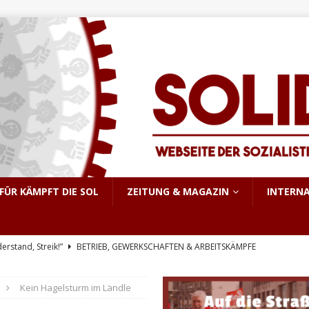
FÜR KÄMPFT DIE SOL
ZEITUNG & MAGAZIN
INTERN
derstand, Streik!”
BETRIEB, GEWERKSCHAFTEN & ARBEITSKÄMPFE
triebsrat Martin Löber
BETRIEB, GEWERKSCHAFTEN & ARBEITSKÄMPFE
Kein Hagelsturm im Ländle
er Aufstand im pakistanisch verwalteten Kaschmir
INTERNATIONALES