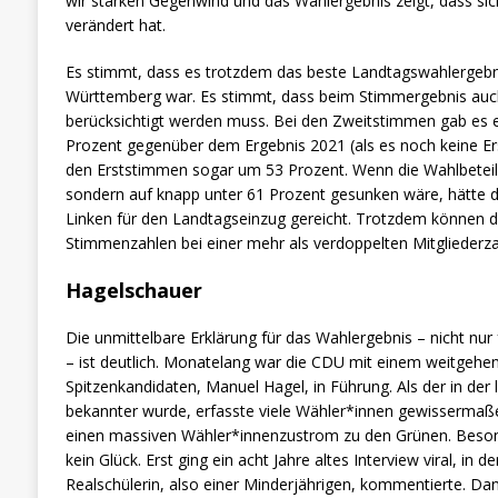
wir starken Gegenwind und das Wahlergebnis zeigt, dass sic
verändert hat.
Es stimmt, dass es trotzdem das beste Landtagswahlergebni
Württemberg war. Es stimmt, dass beim Stimmergebnis auch
berücksichtigt werden muss. Bei den Zweitstimmen gab es e
Prozent gegenüber dem Ergebnis 2021 (als es noch keine Er
den Erststimmen sogar um 53 Prozent. Wenn die Wahlbeteili
sondern auf knapp unter 61 Prozent gesunken wäre, hätte 
Linken für den Landtagseinzug gereicht. Trotzdem können d
Stimmenzahlen bei einer mehr als verdoppelten Mitgliederzahl
Hagelschauer
Die unmittelbare Erklärung für das Wahlergebnis – nicht nur
– ist deutlich. Monatelang war die CDU mit einem weitgeh
Spitzenkandidaten, Manuel Hagel, in Führung. Als der in de
bekannter wurde, erfasste viele Wähler*innen gewissermaß
einen massiven Wähler*innenzustrom zu den Grünen. Besond
kein Glück. Erst ging ein acht Jahre altes Interview viral, in
Realschülerin, also einer Minderjährigen, kommentierte. Da