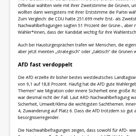
Offenbar wählten viele mit ihrer Zweitstimme die Grünen, u
wollten dann wenigstens mit ihrer Erststimme die Partei wäh
Zum Vergleich: die CDU hatte 251.699 mehr Erst- als Zweit
Nachwahlbefragungen sagten 51 Prozent der Grüne-, aber 
Wähler*innen, dass der Kandidat wichtig für ihre Wahlentsch
Auch bei Haustürgesprächen trafen wir Menschen, die eigent
aber jetzt meinten „strategisch“ oder „taktisch“ die Grünen
AfD fast verdoppelt
Die AfD erzielte ihr bisher bestes westdeutsches Landtags
von 9,1 auf 18,8 Prozent. Häufig hat die AfD gute Wahlerge
Themen“ wie Migration oder innere Sicherheit eine große R
war diesmal nicht der Fall. Laut ARD-Nachwahlbefragung war
Sicherheit, Umwelt/Klima die wichtigsten Sachthemen. Innere 
4, Zuwanderung auf Platz 6. Dass die AfD trotzdem so gut a
besorgniserregender.
Die Nachwahlbefragungen zeigen, dass sowohl für AfD- wie 