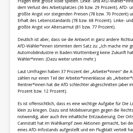
Fragen eine große Rolle spielen. Linke- und AfD-Wähler*inn
dem Verlust des Arbeitsplatzes (36 bzw. 29 Prozent). AfD- 
größte Angst vor steigenden Preisen (78 bzw. 70 Prozent) 
Erhalt des Lebensstandards (78 bzw. 68 Prozent). Linke- u
größte Angst vor Altersarmut (81 bzw. 77 Prozent).
Deutlich ist aber, dass sie die Antwort in ganz andere Rich
AfD-Wähler*innen stimmten dem Satz zu: „Ich mache mir gr
Automobilindustrie in Baden-Württemberg keine Zukunft hat“
Wähler*innen. (Dazu weiter unten mehr.)
Laut Umfragen haben 37 Prozent der „Arbeiter*innen“ die 
zählen nur einen Teil der Arbeiter*innenklasse als „Arbeiter*
Rentner*innen hat die AfD schlechter abgeschnitten (aber 
Prozent bzw. 12 Prozent).
Es ist offensichtlich, dass es eine wichtige Aufgabe für Die 
klein zu kriegen. Dazu sind Mobilisierungen gegen die Recht
notwendig, aber auch ihre inhaltliche Entzauberung. Der Or
Cannstatt hat im Wahlkampf zwei Aktionen gemacht, bei den
eines AfD-Infostands aufgestellt und ein Flugblatt verteilt 