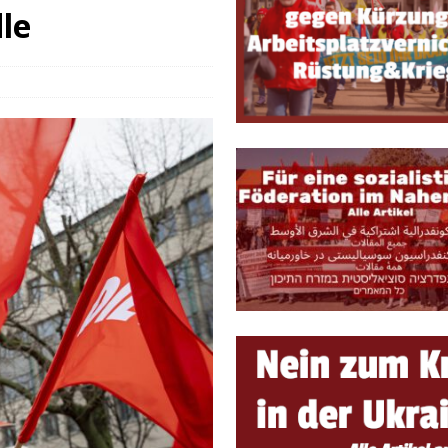
e, sondern Notwendigkeit
THEORIE & GESCHICHTE
le
 ein lebendiges Forum für marxistische Diskussionen und Debatten