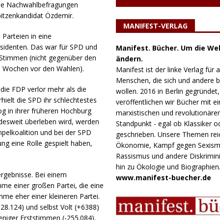
 Die Nachwahlbefragungen
Spitzenkandidat Özdemir.
MANIFEST-VERLAG
Parteien in eine
sidenten. Das war für SPD und
Manifest. Bücher. Um die Wel
 Stimmen (nicht gegenüber den
ändern.
e Wochen vor den Wahlen).
Manifest ist der linke Verlag für a
Menschen, die sich und andere
 die FDP verlor mehr als die
wollen. 2016 in Berlin gegründet,
hielt die SPD ihr schlechtestes
veröffentlichen wir Bücher mit e
g in ihrer früheren Hochburg
marxistischen und revolutionäre
esweit überleben wird, werden
Standpunkt - egal ob Klassiker o
pelkoalition und bei der SPD
geschrieben. Unsere Themen rei
ng eine Rolle gespielt haben,
Ökonomie, Kampf gegen Sexism
Rassismus und andere Diskrimini
hin zu Ökologie und Biographien
ergebnisse. Bei einem
www.manifest-buecher.de
me einer großen Partei, die eine
me eher einer kleineren Partei.
28.124) und selbst Volt (+6388)
niger Erststimmen (-255.084).