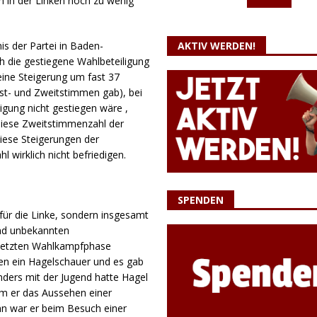
h in der Linken noch zu wenig
s der Partei in Baden-
AKTIV WERDEN!
 die gestiegene Wahlbeteiligung
ine Steigerung um fast 37
st- und Zweitstimmen gab), bei
gung nicht gestiegen wäre ,
diese Zweitstimmenzahl der
iese Steigerungen der
 wirklich nicht befriedigen.
SPENDEN
 für die Linke, sondern insgesamt
end unbekannten
r letzten Wahlkampfphase
en ein Hagelschauer und es gab
ers mit der Jugend hatte Hagel
 dem er das Aussehen einer
nn war er beim Besuch einer