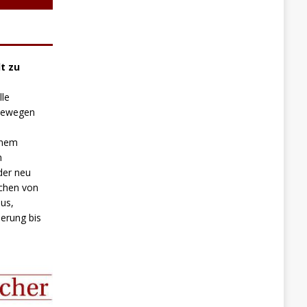
t zu
lle
 bewegen
inem
n
der neu
chen von
us,
erung bis
.