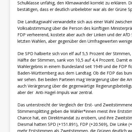
Schulklasse unfähig, den Klimawandel korrekt zu erklären.
bestätigen, dass er deutlich unbeliebter war als der Grüne 
Die Landtagswahl verwandelte sich aus einer Wahl zwischen 
Volksabstimmung über die Person des künftigen Ministerprä
FDP verheerend, kostete aber auch der Linken und der AfD
letzten Wahlen, aber gegenüber den Umfragewerten wenig
Die SPD halbierte sich von elf auf 5,5 Prozent der Stimmen,
Hälfte der Stimmen, sank von 10,5 auf 4,4 Prozent. Damit er
Wahlergebnis in einem Bundesland seit 1949 und die FDP flo
Baden-Württemberg aus dem Landtag. Ob die FDP das bund
wir sehen. Bei beiden Parteien mag Verärgerung über die Am
auch Verärgerung über die gegenwärtige Regierungsbeteiligu
aber der Anti-Hagel-Impuls war zentral.
Das unterstreicht der Vergleich der Erst- und Zweitstimmen
Stimmensplitting geben die Wähler*innen meist ihre Erststim
Chance hat, ein Direktmandat zu erobern, und ihre Zweitstim
Diesmal hatten SPD (+151.891), FDP (+20.569), Die Linke (+
mehr Erststimmen als Zweitstimmen, die Grünen deutlich we