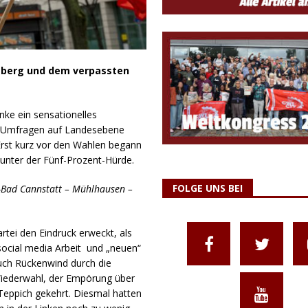
mberg und dem verpassten
ke ein sensationelles
n Umfragen auf Landesebene
Erst kurz vor den Wahlen begann
 unter der Fünf-Prozent-Hürde.
FOLGE UNS BEI
t-Bad Cannstatt – Mühlhausen –
tei den Eindruck erweckt, als
 social media Arbeit und „neuen“
ch Rückenwind durch die
iederwahl, der Empörung über
Teppich gekehrt. Diesmal hatten