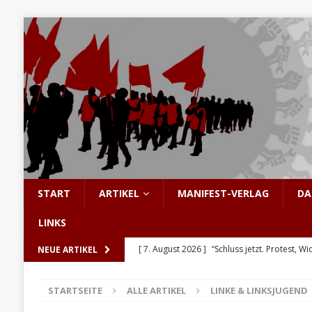
START
ARTIKEL
MANIFEST-VERLAG
DA
LINKS
[ 7. August 2026 ]
“Schluss jetzt. Protest, Wi
NEUE ARTIKEL
[ 6. August 2026 ]
Enorme Solidarität für Be
STARTSEITE
ALLE ARTIKEL
LINKE & LINKSJUGEND
[ 5. August 2026 ]
Hinter den Barrikaden: D