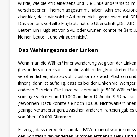
wurde, wie die AfD einerseits und Die Linke andererseits im
verschiedenen Themen abgestimmt haben. Ähnliche Aktionen 
aber klar, dass wir solche Aktionen nicht gemeinsam mit 
Das von uns verteilte Flugblatt hat die Überschrift „Die AfD is
Leute“. Ein Flugblatt von SPD oder Grünen könnte heißen: „Di
kleinen Leute … und wir auch nicht“.
Das Wahlergebnis der Linken
Wenn man die Wähler*innenwanderung weg von der Linken u
(besonders interessant sind die Zahlen der „Frankfurter Run
veröffentlichen, also sowohl Zustrom als auch Abstrom und 
ihnen), dann ist auffällig, dass es bei der Linken viel wenige
anderen Parteien. Die Linke hat demnach je 5000 Wähler*in
sonstige verloren und 10.000 an die AfD. An die SPD hat si
gewonnen. Dazu konnte sie noch 10.000 Nichtwähler*innen 
geringe Veränderungen. Zwischen anderen Parteien gab es 
von über 100.000 Stimmen.
Es zeigt, dass der Verlust an das BSW minimal war (er muss
den Sonstigen gewanderten Stimmen enthalten sein). Und au