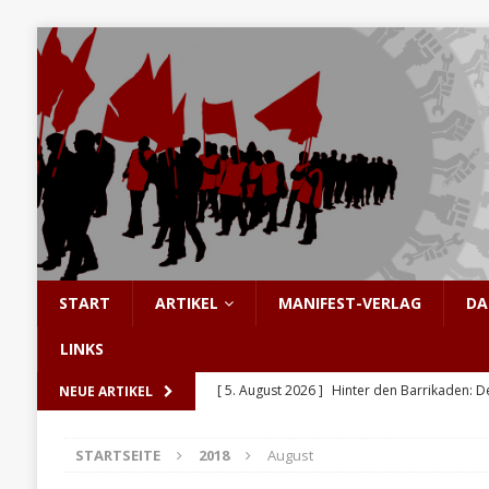
START
ARTIKEL
MANIFEST-VERLAG
DA
LINKS
[ 5. August 2026 ]
Hinter den Barrikaden: D
NEUE ARTIKEL
[ 5. August 2026 ]
Sozialismus: Keine Utopi
STARTSEITE
2018
August
[ 4. August 2026 ]
Pistorius in Höchstform