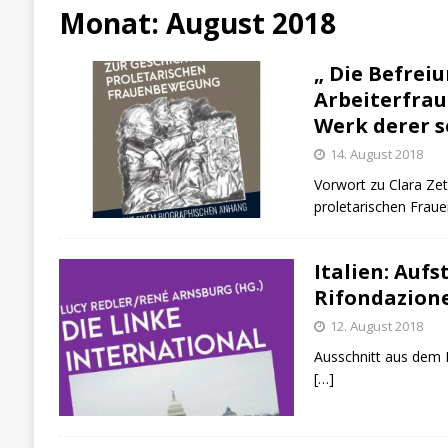
[ 3. August 2026 ]
Klassenkampf aktuell
B
Monat:
August 2018
[ 6. August 2026 ]
Enorme Solidarität für Be
„ Die Befrei
Arbeiterfrau
Werk derer s
14. August 2018
Vorwort zu Clara Zet
proletarischen Fra
Italien: Aufs
Rifondazion
12. August 2018
Ausschnitt aus dem B
[…]