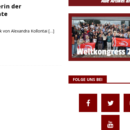
erin der
hte
 von Alexandra Kollontai
[…]
FOLGE UNS BEI