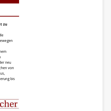
t zu
lle
 bewegen
inem
n
der neu
chen von
us,
erung bis
.