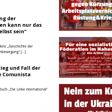
ETRIEB, GEWERKSCHAFTEN & ARBEITSKÄMPFE
triebsrat Martin Löber
BETRIEB, GEWERKSCHAFTEN & ARBEITSKÄMPFE
ung der
en kann nur das
elbst sein“
kins „Geschichte der
uenbewegung“
[…]
tieg und Fall der
e Comunista
uch „Die Linke international“