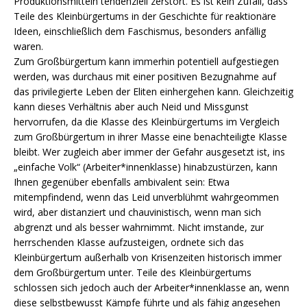
Produktionsmitteln tendenziell zerstört. Es ist kein Zufall, dass
Teile des Kleinbürgertums in der Geschichte für reaktionäre
Ideen, einschließlich dem Faschismus, besonders anfällig
waren.
Zum Großbürgertum kann immerhin potentiell aufgestiegen
werden, was durchaus mit einer positiven Bezugnahme auf
das privilegierte Leben der Eliten einhergehen kann. Gleichzeitig
kann dieses Verhältnis aber auch Neid und Missgunst
hervorrufen, da die Klasse des Kleinbürgertums im Vergleich
zum Großbürgertum in ihrer Masse eine benachteiligte Klasse
bleibt. Wer zugleich aber immer der Gefahr ausgesetzt ist, ins
„einfache Volk“ (Arbeiter*innenklasse) hinabzustürzen, kann
Ihnen gegenüber ebenfalls ambivalent sein: Etwa
mitempfindend, wenn das Leid unverblühmt wahrgeommen
wird, aber distanziert und chauvinistisch, wenn man sich
abgrenzt und als besser wahrnimmt. Nicht imstande, zur
herrschenden Klasse aufzusteigen, ordnete sich das
Kleinbürgertum außerhalb von Krisenzeiten historisch immer
dem Großbürgertum unter. Teile des Kleinbürgertums
schlossen sich jedoch auch der Arbeiter*innenklasse an, wenn
diese selbstbewusst Kämpfe führte und als fähig angesehen