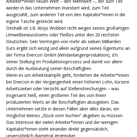
Arbeiter*innen neuen Wert – den Mehrwert –, der zum Teil
wieder in das Unternehmen investiert wird, zum Teil
ausgezahlt, zum anderen Teil von den Kapitalist*innen in die
eigene Tasche gesteckt wird.
Deshalb ist z.B. Aloys Wobben nicht wegen seines großartigen
Umweltbewusstseins oder Fleißes unter den 20 reichsten
Deutschen. Sein Vermögen von mehr als sieben Milliarden
Euro ergibt sich einzig und allein aufgrund seines Eigentums an
der Firma Enercon GmbH (Windanlangenproduktion), d.h.
seiner Stellung im Produktionsprozess und damit vor allem
durch die Ausbeutung seiner Beschäftigten.
Wenn es um Arbeitskämpfe geht, forderten die Arbeiter*innen
bei Enercon in der Vergangenheit einen höheren Lohn, kürzere
Arbeitszeiten oder Verzicht auf Stellenstreichungen – was
insgesamt hieß, einen größeren Teil des von ihnen
produzierten Werts an die Beschäftigten abzugeben. Das
Unternehmen setzte in diesen Fällen aber alles daran, ein
möglichst kleines „Stück vom Kuchen“ abgeben zu müssen.
Das Interesse der vielen Arbeiter*innen und der wenigen
Kapitalist*innen steht einander direkt gegensätzlich,
unversöhnlich diametral gegenüber.