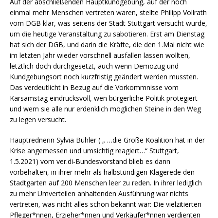
Auf der abschließenden Hauptkundgebung, auf der noch
einmal mehr Menschen vertreten waren, stellte Philipp Vollrath
vom DGB klar, was seitens der Stadt Stuttgart versucht wurde,
um die heutige Veranstaltung zu sabotieren. Erst am Dienstag
hat sich der DGB, und darin die Kräfte, die den 1.Mai nicht wie
im letzten Jahr wieder vorschnell ausfallen lassen wollten,
letztlich doch durchgesetzt, auch wenn Demozug und
Kundgebungsort noch kurzfristig geändert werden mussten.
Das verdeutlicht in Bezug auf die Vorkommnisse vom
Karsamstag eindrucksvoll, wen bürgerliche Politik protegiert
und wem sie alle nur erdenklich möglichen Steine in den Weg
zu legen versucht.
Hauptrednerin Sylvia Bühler ( „ …die Große Koalition hat in der
Krise angemessen und umsichtig reagiert…“ Stuttgart,
1.5.2021) vom ver.di-Bundesvorstand blieb es dann
vorbehalten, in ihrer mehr als halbstündigen Klagerede den
Stadtgarten auf 200 Menschen leer zu reden. In ihrer lediglich
zu mehr Umverteilen anhaltenden Ausführung war nichts
vertreten, was nicht alles schon bekannt war: Die vielzitierten
Pfleger*nnen, Erzieher*nnen und Verkäufer*nnen verdienten