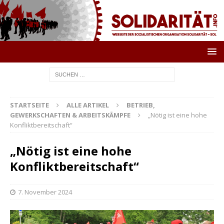
STARTSEITE
ALLE ARTIKEL
BETRIEB,
GEWERKSCHAFTEN & ARBEITSKÄMPFE
„Nötig ist eine hohe
Konfliktbereitschaft“
„Nötig ist eine hohe
Konfliktbereitschaft“
7. November 2024