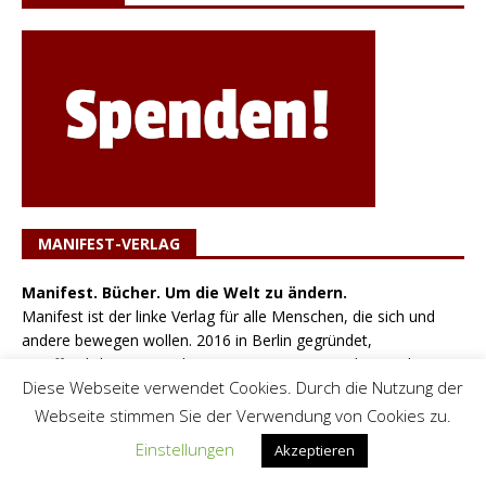
MANIFEST-VERLAG
Manifest. Bücher. Um die Welt zu ändern.
Manifest ist der linke Verlag für alle Menschen, die sich und
andere bewegen wollen. 2016 in Berlin gegründet,
veröffentlichen wir Bücher mit einem marxistischen und
Diese Webseite verwendet Cookies. Durch die Nutzung der
revolutionären Standpunkt - egal ob Klassiker oder neu
geschrieben. Unsere Themen reichen von Ökonomie, Kampf
Webseite stimmen Sie der Verwendung von Cookies zu.
gegen Sexismus, Rassismus und andere Diskriminierung bis hin
Einstellungen
Akzeptieren
zu Ökologie und Biographien.
www.manifest-buecher.de