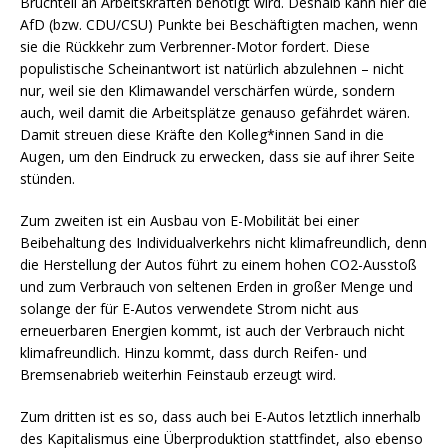
Bruchteil an Arbeitskräften benötigt wird. Deshalb kann hier die
AfD (bzw. CDU/CSU) Punkte bei Beschäftigten machen, wenn
sie die Rückkehr zum Verbrenner-Motor fordert. Diese
populistische Scheinantwort ist natürlich abzulehnen – nicht
nur, weil sie den Klimawandel verschärfen würde, sondern
auch, weil damit die Arbeitsplätze genauso gefährdet wären.
Damit streuen diese Kräfte den Kolleg*innen Sand in die
Augen, um den Eindruck zu erwecken, dass sie auf ihrer Seite
stünden.
Zum zweiten ist ein Ausbau von E-Mobilität bei einer
Beibehaltung des Individualverkehrs nicht klimafreundlich, denn
die Herstellung der Autos führt zu einem hohen CO2-Ausstoß
und zum Verbrauch von seltenen Erden in großer Menge und
solange der für E-Autos verwendete Strom nicht aus
erneuerbaren Energien kommt, ist auch der Verbrauch nicht
klimafreundlich. Hinzu kommt, dass durch Reifen- und
Bremsenabrieb weiterhin Feinstaub erzeugt wird.
Zum dritten ist es so, dass auch bei E-Autos letztlich innerhalb
des Kapitalismus eine Überproduktion stattfindet, also ebenso