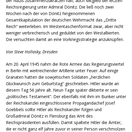
der Nazis zusammenzukratzen half, auch Mitglied der letzten
Reichsregierung unter Admiral Dönitz. Die ließ noch zwei
Wochen nach der von Dönitz hingenommenen
Gesamtkapitulation der deutschen Wehrmacht das „Dritte
Reich“ weiterleben. Im Westentaschenformat zwar, aber nicht
weniger verbrecherisch und geduldet von den Westalliierten.
Die versuchten damit an eine Vorkriegsstrategie anzuknüpfen.
Von Steve Hollasky, Dresden
Am 20. April 1945 nahm die Rote Armee das Regierungsviertel
in Berlin mit weitreichender Artillerie unter Feuer. Auf einige
Granaten hatten die sowjetischen Soldaten „herzlichen
Glückwunsch zum Geburtstag“ geschrieben. Hitler wurde an
diesem Tag 56 Jahre alt. Neun Tage später diktierte er sein
„politisches Testament“. Der ebenfalls mit ihm im Bunker unter
der Reichskanzlei eingeschlossene Propagandachef Josef
Goebbels sollte Hitler als Reichskanzler folgen und
Großadmiral Dönitz in Flensburg das Amt des
Reichspräsidenten ausfüllen. Damit spaltete Hitler die Ämter,
die er nicht ganz elf Jahre zuvor in seiner Person verschmolzen