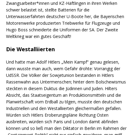
Zwangsarbeiter*innen und KZ-Häftlingen in ihren Werken
schwer belastet ist, stellte Batterien für die
Unterwasserfahrten deutscher U-Boote her, die Bayerischen
Motorenwerke produzierten Triebwerke für Flugzeuge und
Hugo Boss schneiderte die Uniformen der SA. Der Zweite
Weltkrieg war ein gutes Geschäft!
Die Westalliierten
Und hatte man Adolf Hitlers „Mein Kampf“ genau gelesen,
dann wusste man auch, wem Gefahr drohte: Vorrangig der
UdSSR. Die Völker der Sowjetunion bestanden in Hitlers
Rassenwahn aus Untermenschen; hinter dem Bolschewismus
steckten in diesem Duktus die Jüdinnen und Juden. Hilters
Absicht, das Staatseigentum an Produktionsmitteln und die
Planwirtschaft vom Erdball zu tilgen, musste den deutschen
Industriellen und den Westalliierten gleichermaßen gefallen.
Würden sich Hitlers Eroberungspläne Richtung Osten
ausbreiten, würden sich Paris und London damit abfinden
können und so ließ man den Diktator in Berlin im Rahmen der
„Containment-Politik“ nicht nur einfach gewähren, man griff