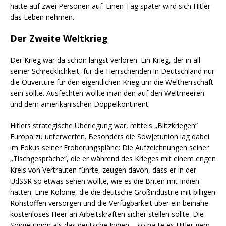
hatte auf zwei Personen auf. Einen Tag später wird sich Hitler
das Leben nehmen.
Der Zweite Weltkrieg
Der Krieg war da schon längst verloren. Ein Krieg, der in all
seiner Schrecklichkeit, für die Herrschenden in Deutschland nur
die Ouvertüre für den eigentlichen Krieg um die Weltherrschaft
sein sollte. Ausfechten wollte man den auf den Weltmeeren
und dem amerikanischen Doppelkontinent.
Hitlers strategische Überlegung war, mittels „Blitzkriegen“
Europa zu unterwerfen. Besonders die Sowjetunion lag dabei
im Fokus seiner Eroberungspläne: Die Aufzeichnungen seiner
„Tischgespräche“, die er während des Krieges mit einem engen
Kreis von Vertrauten führte, zeugen davon, dass er in der
UdSSR so etwas sehen wollte, wie es die Briten mit Indien
hatten: Eine Kolonie, die die deutsche Großindustrie mit billigen
Rohstoffen versorgen und die Verfügbarkeit über ein beinahe
kostenloses Heer an Arbeitskräften sicher stellen sollte. Die
Sowjetunion als das deutsche Indien – so hatte es Hitler gern