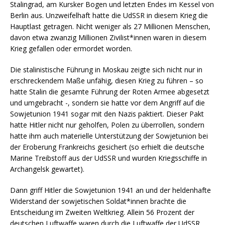
Stalingrad, am Kursker Bogen und letzten Endes im Kessel von
Berlin aus. Unzweifelhaft hatte die UdSSR in diesem Krieg die
Hauptlast getragen. Nicht weniger als 27 Millionen Menschen,
davon etwa zwanzig Millionen Zivilist*innen waren in diesem
Krieg gefallen oder ermordet worden.
Die stalinistische Führung in Moskau zeigte sich nicht nur in
erschreckendem Maße unfähig, diesen Krieg zu führen – so
hatte Stalin die gesamte Führung der Roten Armee abgesetzt
und umgebracht -, sondern sie hatte vor dem Angriff auf die
Sowjetunion 1941 sogar mit den Nazis paktiert. Dieser Pakt
hatte Hitler nicht nur geholfen, Polen zu überrollen, sondern
hatte ihm auch materielle Unterstützung der Sowjetunion bei
der Eroberung Frankreichs gesichert (so erhielt die deutsche
Marine Treibstoff aus der UdSSR und wurden Kriegsschiffe in
Archangelsk gewartet).
Dann griff Hitler die Sowjetunion 1941 an und der heldenhafte
Widerstand der sowjetischen Soldat*innen brachte die
Entscheidung im Zweiten Weltkrieg. Allein 56 Prozent der
deutschen Luftwaffe waren durch die Luftwaffe der UdSSR