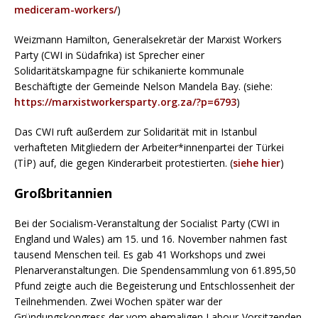
mediceram-workers/
)
Weizmann Hamilton, Generalsekretär der Marxist Workers
Party (CWI in Südafrika) ist Sprecher einer
Solidaritätskampagne für schikanierte kommunale
Beschäftigte der Gemeinde Nelson Mandela Bay. (siehe:
https://marxistworkersparty.org.za/?p=6793
)
Das CWI ruft außerdem zur Solidarität mit in Istanbul
verhafteten Mitgliedern der Arbeiter*innenpartei der Türkei
(TİP) auf, die gegen Kinderarbeit protestierten. (
siehe hier
)
Großbritannien
Bei der Socialism-Veranstaltung der Socialist Party (CWI in
England und Wales) am 15. und 16. November nahmen fast
tausend Menschen teil. Es gab 41 Workshops und zwei
Plenarveranstaltungen. Die Spendensammlung von 61.895,50
Pfund zeigte auch die Begeisterung und Entschlossenheit der
Teilnehmenden. Zwei Wochen später war der
Gründungskongress der vom ehemaligen Labour-Vorsitzenden