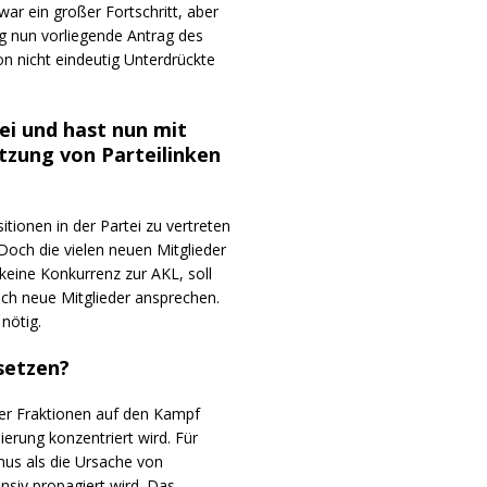
ar ein großer Fortschritt, aber
g nun vorliegende Antrag des
n nicht eindeutig Unterdrückte
ei und hast nun mit
etzung von Parteilinken
sitionen in der Partei zu vertreten
och die vielen neuen Mitglieder
eine Konkurrenz zur AKL, soll
h neue Mitglieder ansprechen.
nötig.
setzen?
rer Fraktionen auf den Kampf
ierung konzentriert wird. Für
smus als die Ursache von
nsiv propagiert wird. Das