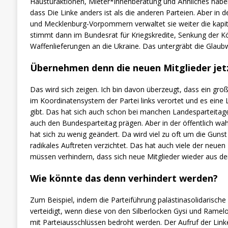
Haustüraktionen, Mieter*innenberatung und Ähnliches haben
dass Die Linke anders ist als die anderen Parteien. Aber in
und Mecklenburg-Vorpommern verwaltet sie weiter die kapita
stimmt dann im Bundesrat für Kriegskredite, Senkung der K
Waffenlieferungen an die Ukraine. Das untergräbt die Glaubwü
Übernehmen denn die neuen Mitglieder jet
Das wird sich zeigen. Ich bin davon überzeugt, dass ein groß
im Koordinatensystem der Partei links verortet und es eine 
gibt. Das hat sich auch schon bei manchen Landesparteitagen
auch den Bundesparteitag prägen. Aber in der öffentlich wah
hat sich zu wenig geändert. Da wird viel zu oft um die Guns
radikales Auftreten verzichtet. Das hat auch viele der neuen 
müssen verhindern, dass sich neue Mitglieder wieder aus der
Wie könnte das denn verhindert werden?
Zum Beispiel, indem die Parteiführung palästinasolidarische
verteidigt, wenn diese von den Silberlocken Gysi und Ramel
mit Parteiausschlüssen bedroht werden. Der Aufruf der Lin