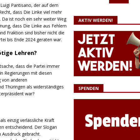
Luigi Pantisano, der auf dem
echt, dass Die Linke viel mehr
. Da ist noch ein sehr weiter Weg
AKTIV WERDEN!
nung, dass Die Linke aus Fehlern
nd Fraktion sind bisher nicht die
tei bis Ende 2024 geraten war.
ötige Lehren?
atsache, dass die Partei immer
in Regierungen mit diesen
ig von anderen
d Thüringen als widerständiges
SPENDEN
erpräsident war?
 einzig verlässliche Kraft
ien entscheidend. Der Slogan
m Ausdruck gebracht.