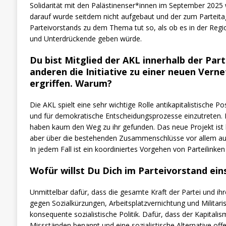
Solidarität mit den Palästinenser*innen im September 2025 w
darauf wurde seitdem nicht aufgebaut und der zum Parteita
Parteivorstands zu dem Thema tut so, als ob es in der Regio
und Unterdrückende geben würde.
Du bist Mitglied der AKL innerhalb der Part
anderen die Initiative zu einer neuen Vern
ergriffen. Warum?
Die AKL spielt eine sehr wichtige Rolle antikapitalistische Po
und für demokratische Entscheidungsprozesse einzutreten. D
haben kaum den Weg zu ihr gefunden. Das neue Projekt ist k
aber über die bestehenden Zusammenschlüsse vor allem auc
In jedem Fall ist ein koordiniertes Vorgehen von Parteilinken 
Wofür willst Du Dich im Parteivorstand ein
Unmittelbar dafür, dass die gesamte Kraft der Partei und ih
gegen Sozialkürzungen, Arbeitsplatzvernichtung und Militaris
konsequente sozialistische Politik. Dafür, dass der Kapitali
Missständen benannt und eine sozialistische Alternative offe