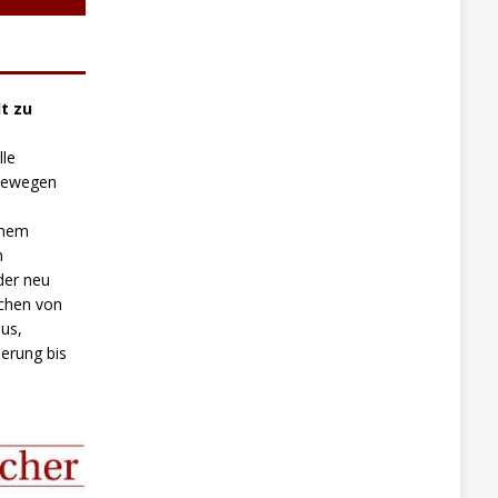
t zu
lle
 bewegen
inem
n
der neu
chen von
us,
erung bis
.