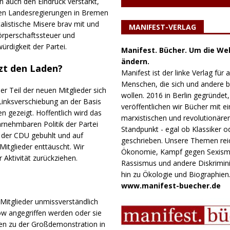
 auch den Eindruck verstärkt,
 den Landesregierungen in Bremen
listische Misere brav mit und
MANIFEST-VERLAG
örperschaftssteuer und
rdigkeit der Partei.
Manifest. Bücher. Um die Wel
ändern.
zt den Laden?
Manifest ist der linke Verlag für a
Menschen, die sich und andere
er Teil der neuen Mitglieder sich
wollen. 2016 in Berlin gegründet,
Linksverschiebung an der Basis
veröffentlichen wir Bücher mit e
 gezeigt. Hoffentlich wird das
marxistischen und revolutionäre
rnehmbaren Politik der Partei
Standpunkt - egal ob Klassiker o
t der CDU gebuhlt und auf
geschrieben. Unsere Themen rei
Mitglieder enttäuscht. Wir
Ökonomie, Kampf gegen Sexism
 Aktivität zurückziehen.
Rassismus und andere Diskrimini
hin zu Ökologie und Biographien
www.manifest-buecher.de
 Mitglieder unmissverständlich
ow angegriffen werden oder sie
ken zu der Großdemonstration in