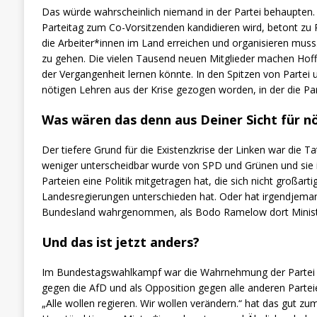
Das würde wahrscheinlich niemand in der Partei behaupten. 
Parteitag zum Co-Vorsitzenden kandidieren wird, betont zu R
die Arbeiter*innen im Land erreichen und organisieren muss
zu gehen. Die vielen Tausend neuen Mitglieder machen Hoff
der Vergangenheit lernen könnte. In den Spitzen von Partei u
nötigen Lehren aus der Krise gezogen worden, in der die Par
Was wären das denn aus Deiner Sicht für n
Der tiefere Grund für die Existenzkrise der Linken war die T
weniger unterscheidbar wurde von SPD und Grünen und sie 
Parteien eine Politik mitgetragen hat, die sich nicht großart
Landesregierungen unterschieden hat. Oder hat irgendjeman
Bundesland wahrgenommen, als Bodo Ramelow dort Minist
Und das ist jetzt anders?
Im Bundestagswahlkampf war die Wahrnehmung der Partei als
gegen die AfD und als Opposition gegen alle anderen Parte
„Alle wollen regieren. Wir wollen verändern.“ hat das gut zu