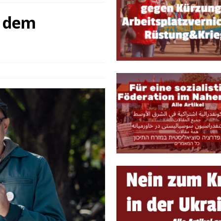
e, sondern Notwendigkeit
THEORIE & GESCHICHTE
 dem
 ein lebendiges Forum für marxistische Diskussionen und Debatten