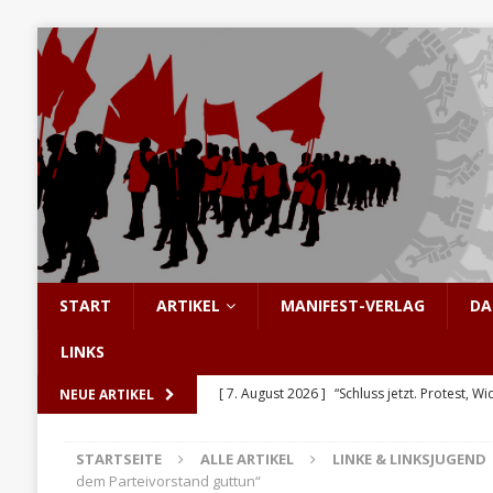
START
ARTIKEL
MANIFEST-VERLAG
DA
LINKS
[ 7. August 2026 ]
“Schluss jetzt. Protest, Wi
NEUE ARTIKEL
[ 6. August 2026 ]
Enorme Solidarität für Be
STARTSEITE
ALLE ARTIKEL
LINKE & LINKSJUGEND
[ 5. August 2026 ]
Hinter den Barrikaden: D
dem Parteivorstand guttun“