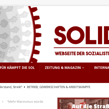
FÜR KÄMPFT DIE SOL
ZEITUNG & MAGAZIN
INTERN
derstand, Streik!”
BETRIEB, GEWERKSCHAFTEN & ARBEITSKÄMPFE
triebsrat Martin Löber
BETRIEB, GEWERKSCHAFTEN & ARBEITSKÄMPFE
“Mehr Marxismus würde
er Aufstand im pakistanisch verwalteten Kaschmir
INTERNATIONALES