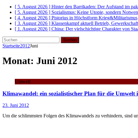
[ 5. August 2026 ]
Hinter den Barrikaden: Der Aufstand im pak
[ 5. August 2026 ]
Sozialismus: Keine Utopie, sondern Notwen
[ 4. August 2026 ]
Pistorius in Höchstform
Krieg&Militarismus
[ 3. August 2026 ]
Klassenkampf aktuell
Betrieb, Gewerkschaf
[ 1. August 2026 ]
China: Der vielschichtige Charakter von Sta
Suchen
nach:
Startseite
2012
Juni
Monat:
Juni 2012
Umwelt
Klimawandel: ein sozialistischer Plan für die Umwelt 
23. Juni 2012
Um die schlimmsten Folgen des Klimawandels zu verhindern, sind um