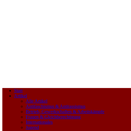
Start
Artikel
Alle Artikel
Antifaschismus & Antirassismus
Betrieb, Gewerkschaften & Arbeitskämpfe
Frauen & Gleichberechtigung
Internationales
Jugend